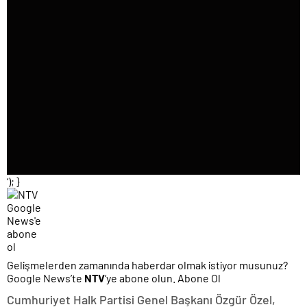
‘); }
Gelişmelerden zamanında haberdar olmak istiyor musunuz?
Google News’te
NTV
‘ye abone olun. Abone Ol
Cumhuriyet Halk Partisi Genel Başkanı Özgür Özel,