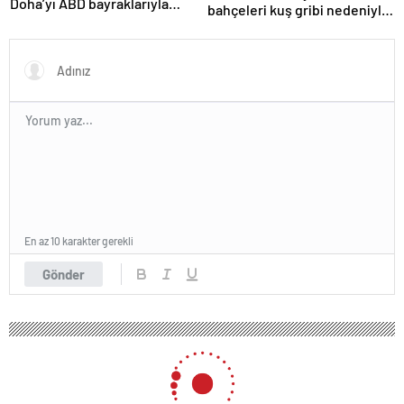
Doha’yı ABD bayraklarıyla
bahçeleri kuş gribi nedeniyle
donattılar
kapatıldı
En az 10 karakter gerekli
Gönder