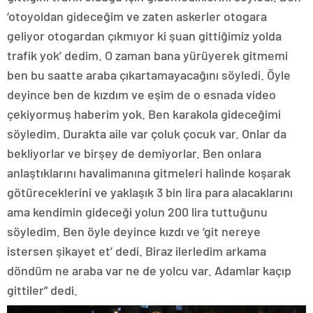
‘otoyoldan gideceğim ve zaten askerler otogara
geliyor otogardan çıkmıyor ki şuan gittiğimiz yolda
trafik yok’ dedim. O zaman bana yürüyerek gitmemi
ben bu saatte araba çıkartamayacağını söyledi. Öyle
deyince ben de kızdım ve eşim de o esnada video
çekiyormuş haberim yok. Ben karakola gideceğimi
söyledim. Durakta aile var çoluk çocuk var. Onlar da
bekliyorlar ve birşey de demiyorlar. Ben onlara
anlaştıklarını havalimanına gitmeleri halinde koşarak
götüreceklerini ve yaklaşık 3 bin lira para alacaklarını
ama kendimin gideceği yolun 200 lira tuttuğunu
söyledim. Ben öyle deyince kızdı ve ‘git nereye
istersen şikayet et’ dedi. Biraz ilerledim arkama
döndüm ne araba var ne de yolcu var. Adamlar kaçıp
gittiler” dedi.