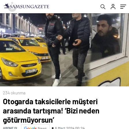
234 okunma
Otogarda taksicilerle müşteri
arasında tartışma! ‘Bizi neden
götürmüyorsun’
6 Mart 2024 00:24
ABONE OL
News