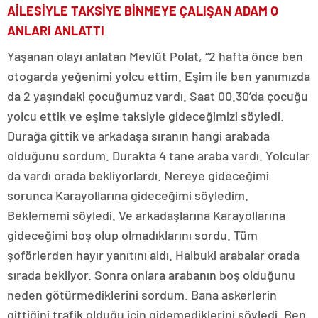
AİLESİYLE TAKSİYE BİNMEYE ÇALIŞAN ADAM O
ANLARI ANLATTI
Yaşanan olayı anlatan Mevlüt Polat, “2 hafta önce ben
otogarda yeğenimi yolcu ettim. Eşim ile ben yanımızda
da 2 yaşındaki çocuğumuz vardı. Saat 00.30’da çocuğu
yolcu ettik ve eşime taksiyle gideceğimizi söyledi.
Durağa gittik ve arkadaşa sıranın hangi arabada
olduğunu sordum. Durakta 4 tane araba vardı. Yolcular
da vardı orada bekliyorlardı. Nereye gideceğimi
sorunca Karayollarına gideceğimi söyledim.
Beklememi söyledi. Ve arkadaşlarına Karayollarına
gideceğimi boş olup olmadıklarını sordu. Tüm
şoförlerden hayır yanıtını aldı. Halbuki arabalar orada
sırada bekliyor. Sonra onlara arabanın boş olduğunu
neden götürmediklerini sordum. Bana askerlerin
gittiğini trafik olduğu için gidemediklerini söyledi. Ben