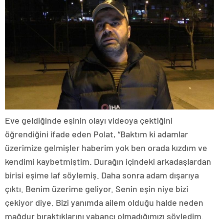
Eve geldiğinde eşinin olayı videoya çektiğini
öğrendiğini ifade eden Polat, “Baktım ki adamlar
üzerimize gelmişler haberim yok ben orada kızdım ve
kendimi kaybetmiştim. Durağın içindeki arkadaşlardan
birisi eşime laf söylemiş. Daha sonra adam dışarıya
çıktı. Benim üzerime geliyor. Senin eşin niye bizi
çekiyor diye. Bizi yanımda ailem olduğu halde neden
mağdur bıraktıklarını yabancı olmadığımızı söyledim.