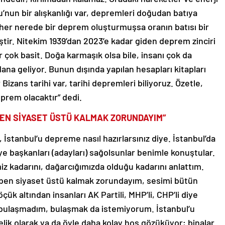
’nun bir alışkanlığı var, depremleri doğudan batıya
 her nerede bir deprem oluşturmuşsa oranın batısı bir
tir. Nitekim 1939’dan 2023’e kadar giden deprem zinciri
 çok basit. Doğa karmaşık olsa bile, insanı çok da
na geliyor. Bunun dışında yapılan hesapları kitapları
izans tarihi var, tarihi depremleri biliyoruz. Özetle,
eprem olacaktır” dedi.
MEN SİYASET ÜSTÜ KALMAK ZORUNDAYIM”
 İstanbul’u depreme nasıl hazırlarsınız diye. İstanbul’da
ye başkanları (adayları) sağolsunlar benimle konuştular.
z kadarını, dağarcığımızda olduğu kadarını anlattım.
n ben siyaset üstü kalmak zorundayım, sesimi bütün
ük altından insanları AK Partili, MHP’li, CHP’li diye
e bulaşmadım, bulaşmak da istemiyorum. İstanbul’u
k olarak ya da öyle daha kolay hoş gözüküyor; binalar