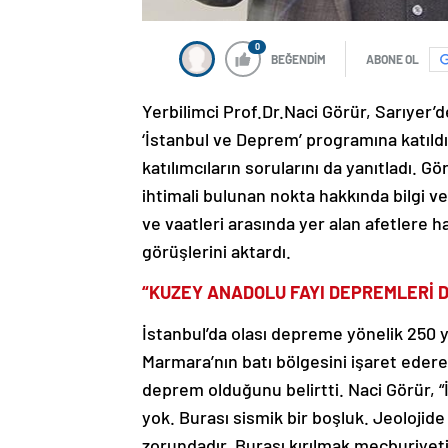
0
BEĞENDİM
ABONE OL
Yerbilimci Prof.Dr.Naci Görür, Sarıyer’
‘İstanbul ve Deprem’ programına katıldı
katılımcıların sorularını da yanıtladı.
ihtimali bulunan nokta hakkında bilgi v
ve vaatleri arasında yer alan afetlere
görüşlerini aktardı.
“KUZEY ANADOLU FAYI DEPREMLERİ D
İstanbul’da olası depreme yönelik 250 
Marmara’nın batı bölgesini işaret ederek
deprem olduğunu belirtti. Naci Görür, “
yok. Burası sismik bir boşluk. Jeoloji
zorundadır. Burası kırılmak mecburiyeti