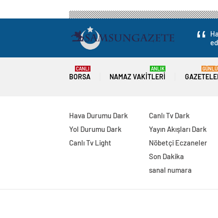
Ha
ed
CANLI
ANLIK
GÜNLÜ
BORSA
NAMAZ VAKITLERI
GAZETELE
Hava Durumu Dark
Canlı Tv Dark
Yol Durumu Dark
Yayın Akışları Dark
Canlı Tv Light
Nöbetçi Eczaneler
Son Dakika
sanal numara