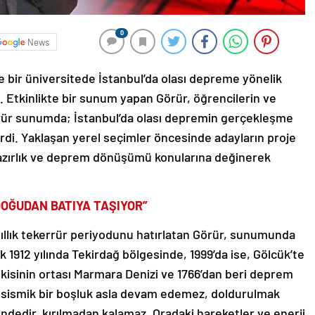
0
News
de bir üniversitede İstanbul’da olası depreme yönelik
. Etkinlikte bir sunum yapan Görür, öğrencilerin ve
 Görür sunumda; İstanbul’da olası depremin gerçekleşme
erdi. Yaklaşan yerel seçimler öncesinde adayların proje
 hazırlık ve deprem dönüşümü konularına değinerek
OĞUDAN BATIYA TAŞIYOR”
yıllık tekerrür periyodunu hatırlatan Görür, sunumunda
 1912 yılında Tekirdağ bölgesinde, 1999’da ise, Gölcük’te
İkisinin ortası Marmara Denizi ve 1766’dan beri deprem
de sismik bir boşluk asla devam edemez, doldurulmak
ndedir, kırılmadan kalamaz. Oradaki hareketler ve enerji