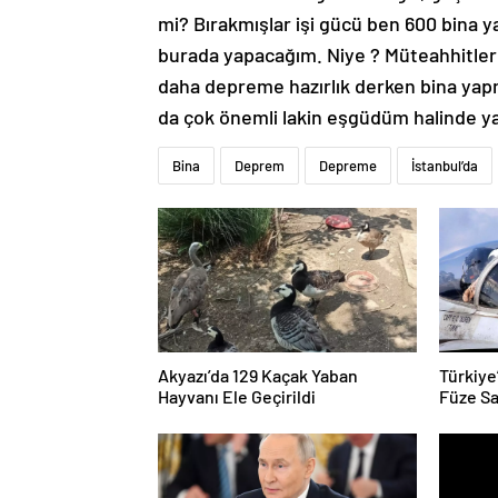
mi? Bırakmışlar işi gücü ben 600 bina
burada yapacağım. Niye ? Müteahhitler 
daha depreme hazırlık derken bina yapm
da çok önemli lakin eşgüdüm halinde y
Bina
Deprem
Depreme
İstanbul’da
Akyazı’da 129 Kaçak Yaban
Türkiye
Hayvanı Ele Geçirildi
Füze Sa