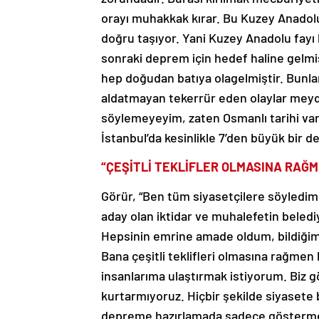
orayı muhakkak kırar. Bu Kuzey Anadolu
doğru taşıyor. Yani Kuzey Anadolu fayı
sonraki deprem için hedef haline gelmiş
hep doğudan batıya olagelmiştir. Bunlar
aldatmayan tekerrür eden olaylar meyda
söylemeyeyim, zaten Osmanlı tarihi var B
İstanbul’da kesinlikle 7’den büyük bir d
“ÇEŞİTLİ TEKLİFLER OLMASINA RAĞ
Görür, “Ben tüm siyasetçilere söyledim,
aday olan iktidar ve muhalefetin beledi
Hepsinin emrine amade oldum, bildiğimi
Bana çeşitli teklifleri olmasına rağme
insanlarıma ulaştırmak istiyorum. Biz göç
kurtarmıyoruz. Hiçbir şekilde siyaset
depreme hazırlamada sadece göstermeli