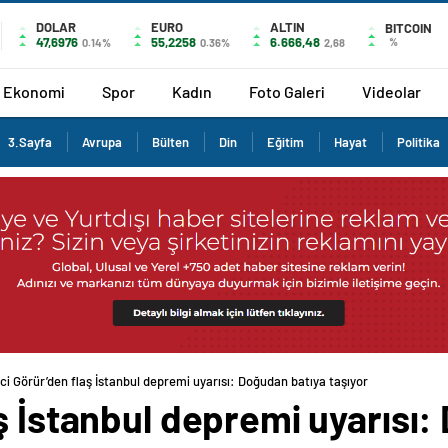
DOLAR
EURO
ALTIN
BITCOIN
47,6976
55,2258
6.666,48
%
0.14%
0.36%
2,68
Ekonomi
Spor
Kadın
Foto Galeri
Videolar
3.Sayfa
Avrupa
Bülten
Din
Eğitim
Hayat
Politika
ci Görür’den flaş İstanbul depremi uyarısı: Doğudan batıya taşıyor
ş İstanbul depremi uyarısı: