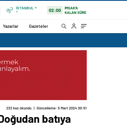
İMSAK'A
İSTANBUL
02:00
KALAN SÜRE
°
Yazarlar
Gazeteler
232 kez okundu
|
Güncelleme: 5 Mart 2024 00:51
 Doğudan batıya