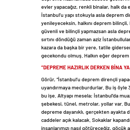
evler yapacağız, renkli binalar, halk da
İstanbul’u yapı stokuyla asla deprem dir
yenileyeceksin, halkını deprem bilinçli,
güvenli ve bilinçli yapmazsan asla depr
sırtını döndüğü zaman aziz İstanbullular
kazara da başka bir yere, tatile giderse
gecekondu olmuş. Halkın eğer deprem kü
“DEPREME HAZIRLIK DERKEN BİNA Y
Görür, “İstanbul’u deprem dirençli yapa
uyandırmaya mecburdurlar. Bu iş öyle 
bu işe. Altyapı mesela; İstanbul’da mua
şebekesi, tünel, metrolar, yollar var. B
depreme dayanıklı, gerçekten ayakta du
caddeler açık kalacak. Sokaklar kapandı
insanlarımızı nasıl götüreceğiz, göçük a