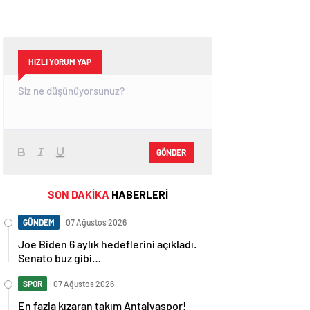
HIZLI YORUM YAP
GÖNDER
SON DAKİKA
HABERLERİ
GÜNDEM
07 Ağustos 2026
Joe Biden 6 aylık hedeflerini açıkladı.
Senato buz gibi…
SPOR
07 Ağustos 2026
En fazla kızaran takım Antalyaspor!