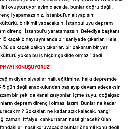
 elini ovuşturuyor evim olacakla, bunlar doğru değil.
ençli yapamazsınız. İstanbul’un altyapısını
 kültürlü, birikimli yapacaksın. İstanbulluyu deprem
em dirençli İstanbul’u yaratamazsın. Belediye başkanı
 15 kaçak binayı aynı anda bir saniyede çıkarlar. Hele
n 30 da kaçak balkon çıkarlar, bir bakarsın bir yer
ltürü yoksa bu iş hiçbir şekilde olmaz.” dedi
APMAYI KONUŞUYORUZ”
cağım diyen siyasiler halk eğitimine, halkı depremde
3-5 gün değil anaokulundan başlayıp devam edeceksin
zzam bir şekilde kanalizasyonlar, içme suyu, doğalgaz
unların deprem dirençli olması lazım. Bunlar ne kadar
racak mı? Sokaklar, ne kadar açık kalacak, hangi
ğı zaman, itfaiye, cankurtaran nasıl girecek? Ölen
ltındakileri nasıl koruyacağız bunlar önemli konu değil