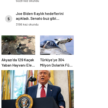
5028 kez okundu
Joe Biden 6 aylık hedeflerini
açıkladı. Senato buz gibi…
5
3196 kez okundu
Akyazı’da 129 Kaçak
Türkiye’ye 304
Yaban Hayvanı Ele
Milyon Dolarlık Füze
Geçirildi
Satışı Onayı