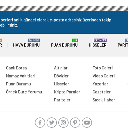
berleri anlık güncel olarak e-posta adresiniz üzerinden takip
ebilirsiniz.
K
TAHMİNİ
LİG
EKONOMİ
E
R
HAVA DURUMU
PUAN DURUMU
HISSELER
PARI
Canlı Borsa
Altınlar
Foto Galeri
Namaz Vakitleri
Dövizler
Video Galeri
Puan Durumu
Hisseler
Yazarlar
Örnek Burç Yorumu
Kripto Paralar
Gazeteler
Pariteler
Sıcak Haber