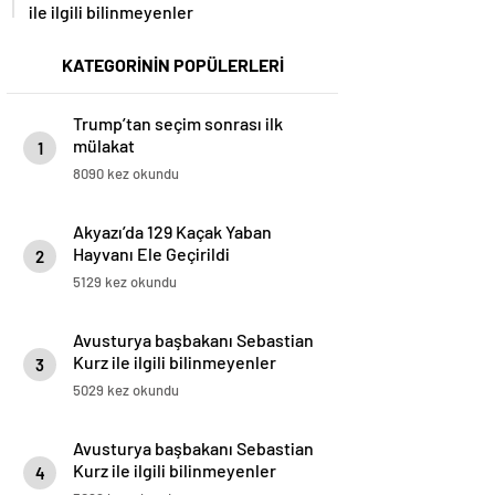
ile ilgili bilinmeyenler
KATEGORİNİN POPÜLERLERİ
Trump’tan seçim sonrası ilk
mülakat
1
8090 kez okundu
Akyazı’da 129 Kaçak Yaban
Hayvanı Ele Geçirildi
2
5129 kez okundu
Avusturya başbakanı Sebastian
Kurz ile ilgili bilinmeyenler
3
5029 kez okundu
Avusturya başbakanı Sebastian
Kurz ile ilgili bilinmeyenler
4