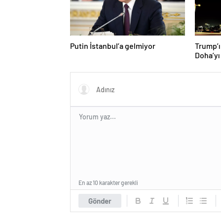
Putin İstanbul’a gelmiyor
Trump’ı
Doha’yı
donattı
En az 10 karakter gerekli
Gönder