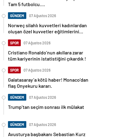
Tam 5 futbolcu….
GÜNDEM
07 Ağustos 2026
Norweç silahlı kuvvetleri kadınlardan
oluşan özel kuvvetler eğitimlerini
başlattı.
SPOR
07 Ağustos 2026
Cristiano Ronaldo’nun akıllara zarar
tüm kariyerinin istatistiğini çıkardık !
SPOR
07 Ağustos 2026
Galatasaray’a kötü haber! Monaco’dan
flaş Onyekuru kararı.
GÜNDEM
07 Ağustos 2026
Trump’tan seçim sonrası ilk mülakat
GÜNDEM
07 Ağustos 2026
Avusturya başbakanı Sebastian Kurz