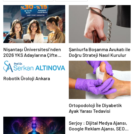
Nişantaşı Üniversitesi’nden
Şanlıurfa Boşanma Avukatı ile
2026 YKS Adaylarına Çifte
Doğru Strateji Nasıl Kurulur
Güvence: Sabit Ücret ve
Kesintisiz Burs
Robotik Üroloji Ankara
Ortopodoloji İle Diyabetik
Ayak Yarası Tedavisi
Serjoy : Dijital Medya Ajansı,
Google Reklam Ajansı, SEO