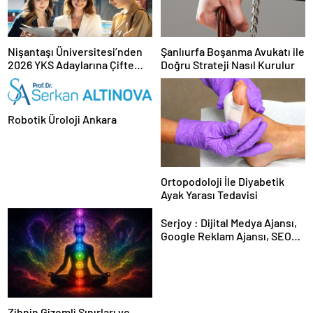
Nişantaşı Üniversitesi’nden
Şanlıurfa Boşanma Avukatı ile
2026 YKS Adaylarına Çifte
Doğru Strateji Nasıl Kurulur
Güvence: Sabit Ücret ve
Kesintisiz Burs
Robotik Üroloji Ankara
Ortopodoloji İle Diyabetik
Ayak Yarası Tedavisi
Serjoy : Dijital Medya Ajansı,
Google Reklam Ajansı, SEO
Ajansı ve Web Tasarım Ajansı
Zihnin Gizemli Sınırları ve