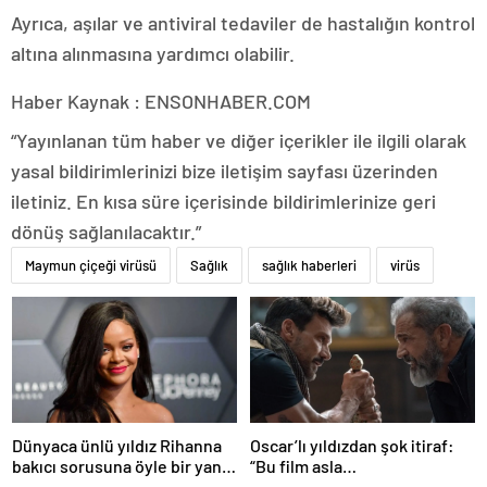
Ayrıca, aşılar ve antiviral tedaviler de hastalığın kontrol
altına alınmasına yardımcı olabilir.
Haber Kaynak : ENSONHABER.COM
“Yayınlanan tüm haber ve diğer içerikler ile ilgili olarak
yasal bildirimlerinizi bize iletişim sayfası üzerinden
iletiniz. En kısa süre içerisinde bildirimlerinize geri
dönüş sağlanılacaktır.”
Maymun çiçeği virüsü
Sağlık
sağlık haberleri
virüs
Dünyaca ünlü yıldız Rihanna
Oscar’lı yıldızdan şok itiraf:
bakıcı sorusuna öyle bir yanıt
“Bu film asla
verdi ki! “35 yıl boyunca…”
yayınlanmamalıydı!”