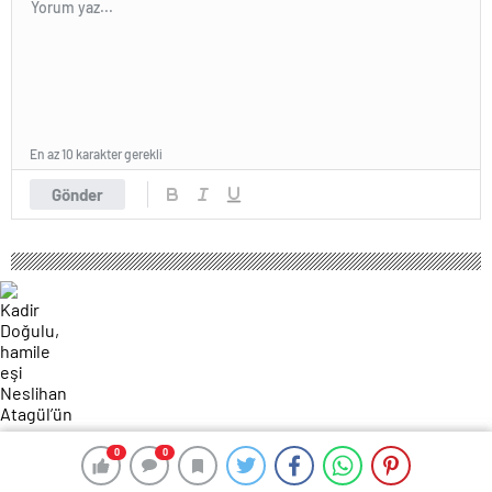
En az 10 karakter gerekli
Gönder
0
0
0
0