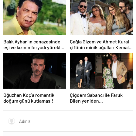
Balık Ayhan’ın cenazesinde
Çağla Gizem ve Ahmet Kural
eşi ve kızının feryadı yürekleri
çiftinin minik oğulları Kemal, 1
dağladı: “Baba kalk canım
yaşına bastı! İşte doğum
yanıyor!”
gününden kareler!
Oğuzhan Koç’a romantik
Çiğdem Sabancı ile Faruk
doğum günü kutlaması!
Bilen yeniden
adliyelik… Sabancıların eski
damadı, eski eşinin hapis
yatmasını istedi!