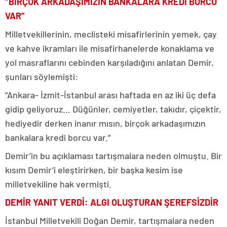
“BİRÇOK ARKADAŞIMIZIN BANKALARA KREDİ BORCU
VAR”
Milletvekillerinin, meclisteki misafirlerinin yemek, çay
ve kahve ikramları ile misafirhanelerde konaklama ve
yol masraflarını cebinden karşıladığını anlatan Demir,
şunları söylemişti:
“Ankara- İzmit-İstanbul arası haftada en az iki üç defa
gidip geliyoruz… Düğünler, cemiyetler, takıdır, çiçektir,
hediyedir derken inanır mısın, birçok arkadaşımızın
bankalara kredi borcu var.”
Demir’in bu açıklaması tartışmalara neden olmuştu. Bir
kısım Demir’i eleştirirken, bir başka kesim ise
milletvekiline hak vermişti.
DEMİR YANIT VERDİ: ALGI OLUŞTURAN ŞEREFSİZDİR
İstanbul Milletvekili Doğan Demir, tartışmalara neden