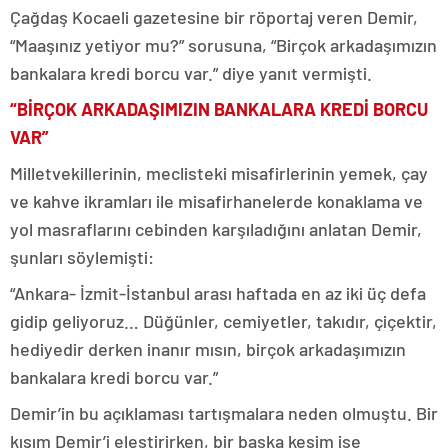
Çağdaş Kocaeli gazetesine bir röportaj veren Demir,
“Maaşınız yetiyor mu?” sorusuna, “Birçok arkadaşımızın
bankalara kredi borcu var.” diye yanıt vermişti.
“BİRÇOK ARKADAŞIMIZIN BANKALARA KREDİ BORCU
VAR”
Milletvekillerinin, meclisteki misafirlerinin yemek, çay
ve kahve ikramları ile misafirhanelerde konaklama ve
yol masraflarını cebinden karşıladığını anlatan Demir,
şunları söylemişti:
“Ankara- İzmit-İstanbul arası haftada en az iki üç defa
gidip geliyoruz… Düğünler, cemiyetler, takıdır, çiçektir,
hediyedir derken inanır mısın, birçok arkadaşımızın
bankalara kredi borcu var.”
Demir’in bu açıklaması tartışmalara neden olmuştu. Bir
kısım Demir’i eleştirirken, bir başka kesim ise