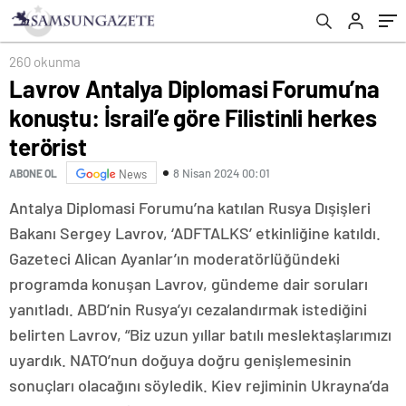
terörist
260 okunma
Lavrov Antalya Diplomasi Forumu’na
konuştu: İsrail’e göre Filistinli herkes
terörist
8 Nisan 2024 00:01
ABONE OL
News
Antalya Diplomasi Forumu’na katılan Rusya Dışişleri
Bakanı Sergey Lavrov, ‘ADFTALKS’ etkinliğine katıldı.
Gazeteci Alican Ayanlar’ın moderatörlüğündeki
programda konuşan Lavrov, gündeme dair soruları
yanıtladı. ABD’nin Rusya’yı cezalandırmak istediğini
belirten Lavrov, “Biz uzun yıllar batılı meslektaşlarımızı
uyardık. NATO’nun doğuya doğru genişlemesinin
sonuçları olacağını söyledik. Kiev rejiminin Ukrayna’da