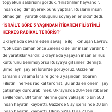
topyekün saldırısını gördük. ‘Filistinliler hayvandır,
insan değildir’ diyerek bunu yaptılar. Rusların insan
olmadığını, yaratık olduğunu söyleyenler oldu” dedi.
‘İSRAİL’E GÖRE 3 YAŞINDAN İTİBAREN FİLİSTİNLİ
HERKES RADİKAL TERÖRİST’
Ukrayna’da devam eden savaş ile ilgili konuşan Lavrov,
“Çok uzun zaman önce Zelenski de ‘Bir insan vardır bir
de yaratıklar vardır. Ukrayna’da yaşayan insanlar Rus
kültürünü benimsiyorsa Rusya’ya gitsinler’ demişti.
Şimdi aynı şeyleri İsrail’de görüyoruz. Gazze’nin
tamamı sivil ama İsrail’e göre 3 yaşından itibaren
Filistinli herkes radikal terörist. Şu anda en önemli şey
çatışmayı durdurabilmek. Ukrayna’da 2014’ten itibaren
sivillerden; BM tahminlerine göre yaklaşık 13 bin 500
insan hayatını kaybetti. Gazze’de 5 ay içerisinde 30 bin
insan hayatını kaybetti. Ukrayna’da 17 ila 27 bin