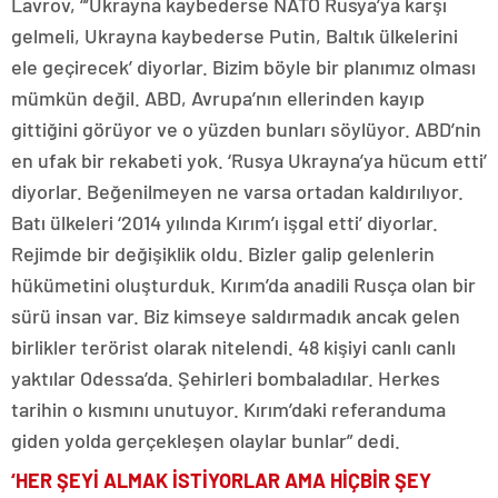
Lavrov, “’Ukrayna kaybederse NATO Rusya’ya karşı
gelmeli, Ukrayna kaybederse Putin, Baltık ülkelerini
ele geçirecek’ diyorlar. Bizim böyle bir planımız olması
mümkün değil. ABD, Avrupa’nın ellerinden kayıp
gittiğini görüyor ve o yüzden bunları söylüyor. ABD’nin
en ufak bir rekabeti yok. ‘Rusya Ukrayna’ya hücum etti’
diyorlar. Beğenilmeyen ne varsa ortadan kaldırılıyor.
Batı ülkeleri ‘2014 yılında Kırım’ı işgal etti’ diyorlar.
Rejimde bir değişiklik oldu. Bizler galip gelenlerin
hükümetini oluşturduk. Kırım’da anadili Rusça olan bir
sürü insan var. Biz kimseye saldırmadık ancak gelen
birlikler terörist olarak nitelendi. 48 kişiyi canlı canlı
yaktılar Odessa’da. Şehirleri bombaladılar. Herkes
tarihin o kısmını unutuyor. Kırım’daki referanduma
giden yolda gerçekleşen olaylar bunlar” dedi.
‘HER ŞEYİ ALMAK İSTİYORLAR AMA HİÇBİR ŞEY