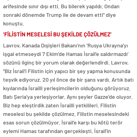
arifesinde sınır dışı etti. Bu bilerek yapıldı. Ondan
sonraki dönemde Trump ile de devam etti” diye
konuştu.
‘FİLİSTİN MESELESİ BU ŞEKİLDE ÇÖZÜLMEZ’
Lavrov, Kanada Dışişleri Bakanı’nın ‘Rusya Ukrayna’yı
işgal etmeseydi 7 Ekim’de Hamas İsrail’e saldırmazdı’
sözünü ilginç bir yorum olarak değerlendirdi. Lavrov,
“Biz İsrail’i Filistin için yapıcı bir şey yapma konusunda
teşvik ediyoruz. 20 yıl önce de bir şans vardı. Artık batı
kıyılarında İsrailli yerleşimcilerin olduğunu görüyoruz.
Batı Şeria’ya yerleşiyorlar. Aynı şeyler Gazze’de oluyor.
Biz hep eleştirdik zaten İsrailli yetkilileri. Filistin
meselesi bu şekilde çözülmez. Filistin meselesindeki
esas sorun çözülmüyor. İsrail’e karşı bu kötü terör
eylemi Hamas tarafından gerçekleşti. İsrail’in