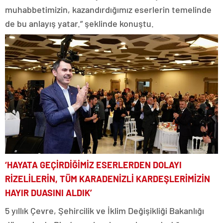
muhabbetimizin, kazandırdığımız eserlerin temelinde
de bu anlayış yatar.” şeklinde konuştu.
‘HAYATA GEÇİRDİĞİMİZ ESERLERDEN DOLAYI
RİZELİLERİN, TÜM KARADENİZLİ KARDEŞLERİMİZİN
HAYIR DUASINI ALDIK’
5 yıllık Çevre, Şehircilik ve İklim Değişikliği Bakanlığı