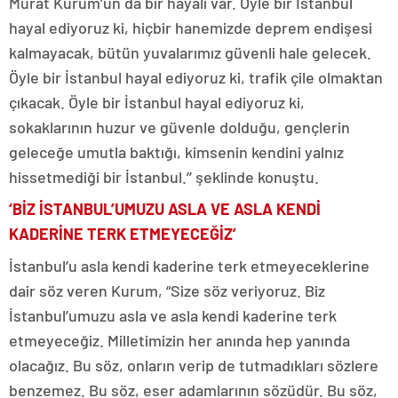
Murat Kurum’un da bir hayali var. Öyle bir İstanbul
hayal ediyoruz ki, hiçbir hanemizde deprem endişesi
kalmayacak, bütün yuvalarımız güvenli hale gelecek.
Öyle bir İstanbul hayal ediyoruz ki, trafik çile olmaktan
çıkacak. Öyle bir İstanbul hayal ediyoruz ki,
sokaklarının huzur ve güvenle dolduğu, gençlerin
geleceğe umutla baktığı, kimsenin kendini yalnız
hissetmediği bir İstanbul.’’ şeklinde konuştu.
‘BİZ İSTANBUL’UMUZU ASLA VE ASLA KENDİ
KADERİNE TERK ETMEYECEĞİZ’
İstanbul’u asla kendi kaderine terk etmeyeceklerine
dair söz veren Kurum, “Size söz veriyoruz. Biz
İstanbul’umuzu asla ve asla kendi kaderine terk
etmeyeceğiz. Milletimizin her anında hep yanında
olacağız. Bu söz, onların verip de tutmadıkları sözlere
benzemez. Bu söz, eser adamlarının sözüdür. Bu söz,