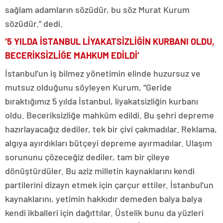
sağlam adamların sözüdür, bu söz Murat Kurum
sözüdür.” dedi.
‘5 YILDA İSTANBUL LİYAKATSİZLİĞİN KURBANI OLDU,
BECERİKSİZLİĞE MAHKUM EDİLDİ’
İstanbul’un iş bilmez yönetimin elinde huzursuz ve
mutsuz olduğunu söyleyen Kurum, “Geride
bıraktığımız 5 yılda İstanbul, liyakatsizliğin kurbanı
oldu. Beceriksizliğe mahkûm edildi. Bu şehri depreme
hazırlayacağız dediler, tek bir çivi çakmadılar. Reklama,
algıya ayırdıkları bütçeyi depreme ayırmadılar. Ulaşım
sorununu çözeceğiz dediler, tam bir çileye
dönüştürdüler. Bu aziz milletin kaynaklarını kendi
partilerini dizayn etmek için çarçur ettiler. İstanbul’un
kaynaklarını, yetimin hakkıdır demeden balya balya
kendi ikballeri için dağıttılar. Üstelik bunu da yüzleri