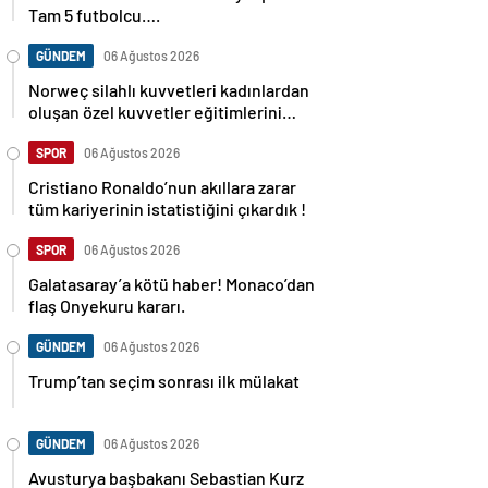
Tam 5 futbolcu….
GÜNDEM
06 Ağustos 2026
Norweç silahlı kuvvetleri kadınlardan
oluşan özel kuvvetler eğitimlerini
başlattı.
SPOR
06 Ağustos 2026
Cristiano Ronaldo’nun akıllara zarar
tüm kariyerinin istatistiğini çıkardık !
SPOR
06 Ağustos 2026
Galatasaray’a kötü haber! Monaco’dan
flaş Onyekuru kararı.
GÜNDEM
06 Ağustos 2026
Trump’tan seçim sonrası ilk mülakat
GÜNDEM
06 Ağustos 2026
Avusturya başbakanı Sebastian Kurz