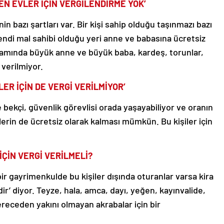
EN EVLER İÇİN VERGİLENDİRME YOK’
n bazı şartları var. Bir kişi sahip olduğu taşınmazı bazı
i kendi mal sahibi olduğu yeri anne ve babasına ücretsiz
psamında büyük anne ve büyük baba, kardeş, torunlar,
 verilmiyor.
ER İÇİN DE VERGİ VERİLMİYOR’
e bekçi, güvenlik görevlisi orada yaşayabiliyor ve oranın
lerin de ücretsiz olarak kalması mümkün. Bu kişiler için
ÇİN VERGİ VERİLMELİ?
bir gayrimenkulde bu kişiler dışında oturanlar varsa kira
dir’ diyor. Teyze, hala, amca, dayı, yeğen, kayınvalide,
ereceden yakını olmayan akrabalar için bir