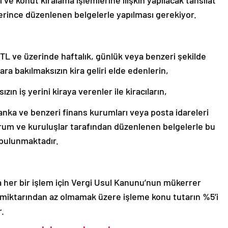
i ve konut kiralama işlemlerine ilişkin yapılacak tahsilat
rince düzenlenen belgelerle yapılması gerekiyor.
 TL ve üzerinde haftalık, günlük veya benzeri şekilde
ara bakılmaksızın kira geliri elde edenlerin,
zın iş yerini kiraya verenler ile kiracıların,
banka ve benzeri finans kurumları veya posta idareleri
urum ve kuruluşlar tarafından düzenlenen belgelerle bu
 bulunmaktadır.
 her bir işlem için Vergi Usul Kanunu’nun mükerrer
en miktarından az olmamak üzere işleme konu tutarın %5’i
r.