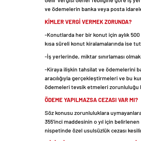
Gelir Vergisi Genel Tebliğine göre iş yer
ve ödemelerin banka veya posta idarele
KİMLER VERGİ VERMEK ZORUNDA?
-Konutlarda her bir konut için aylık 500
kısa süreli konut kiralamalarında ise tut
-İş yerlerinde, miktar sınırlaması olmaksı
-Kiraya ilişkin tahsilat ve ödemelerini 
aracılığıyla gerçekleştirmeleri ve bu k
ödemeleri tevsik etmeleri zorunluluğu
ÖDEME YAPILMAZSA CEZASI VAR MI?
Söz konusu zorunluluklara uymayanlara
355’inci maddesinin o yıl için belirlen
nispetinde özel usulsüzlük cezası kesili