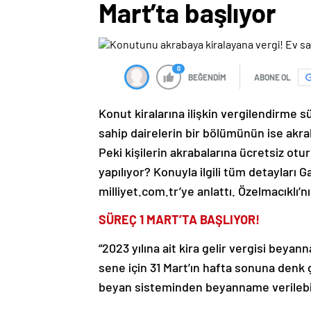
Mart’ta başlıyor
0
BEĞENDİM
ABONE OL
Konut kiralarına ilişkin vergilendirme sü
sahip dairelerin bir bölümünün ise akraba
Peki kişilerin akrabalarına ücretsiz otur
yapılıyor? Konuyla ilgili tüm detayları
milliyet.com.tr’ye anlattı. Özelmacıklı’
SÜREÇ 1 MART’TA BAŞLIYOR!
“2023 yılına ait kira gelir vergisi beyan
sene için 31 Mart’ın hafta sonuna denk 
beyan sisteminden beyanname verilebil