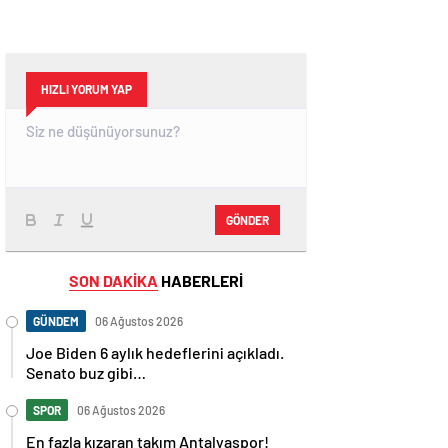
HIZLI YORUM YAP
GÖNDER
SON DAKİKA
HABERLERİ
GÜNDEM
06 Ağustos 2026
Joe Biden 6 aylık hedeflerini açıkladı.
Senato buz gibi…
SPOR
06 Ağustos 2026
En fazla kızaran takım Antalyaspor!