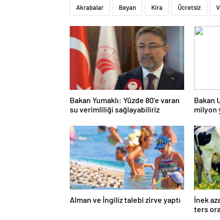
Akrabalar
Beyan
Kira
Ücretsiz
V
Bakan Yumaklı: Yüzde 80’e varan
Bakan U
su verimliliği sağlayabiliriz
milyon 
Alman ve İngiliz talebi zirve yaptı
İnek az
ters or