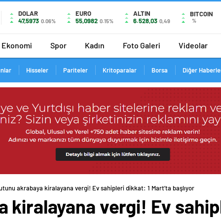
DOLAR
EURO
ALTIN
BITCOIN
47,5973
55,0982
6.528,03
%
0.06%
0.15%
0,49
Ekonomi
Spor
Kadın
Foto Galeri
Videolar
ınlar
Hisseler
Pariteler
Kritoparalar
Borsa
Diğer Haberle
tunu akrabaya kiralayana vergi! Ev sahipleri dikkat: 1 Mart’ta başlıyor
kiralayana vergi! Ev sahiple