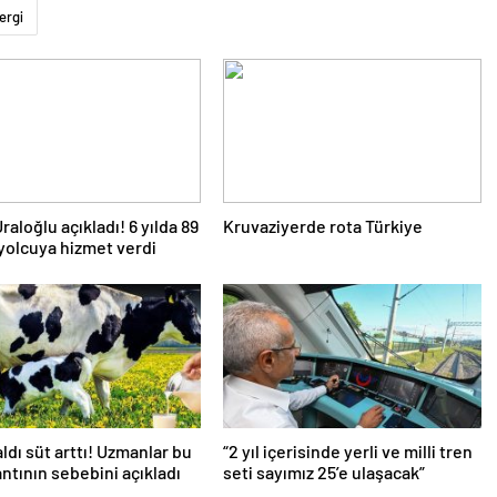
ergi
raloğlu açıkladı! 6 yılda 89
Kruvaziyerde rota Türkiye
yolcuya hizmet verdi
aldı süt arttı! Uzmanlar bu
“2 yıl içerisinde yerli ve milli tren
antının sebebini açıkladı
seti sayımız 25’e ulaşacak”