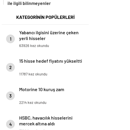
ile ilgili bilinmeyenler
KATEGORİNİN POPÜLERLERİ
Yabancı ilgisini üzerine çeken
yerli hisseler
1
63926 kez okundu
15 hisse hedef fiyatını yükseltti
2
11787 kez okundu
Motorine 10 kuruş zam
3
2214 kez okundu
HSBC, havacılık hisselerini
mercek altına aldı
4