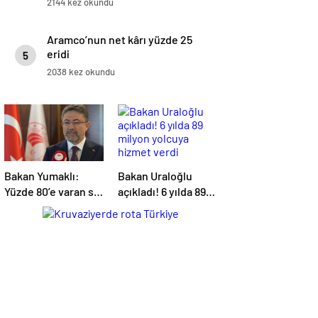
2144 kez okundu
Aramco’nun net kârı yüzde 25
eridi
5
2038 kez okundu
Bakan Yumaklı:
Bakan Uraloğlu
Yüzde 80’e varan su
açıkladı! 6 yılda 89
verimliliği
milyon yolcuya
sağlayabiliriz
hizmet verdi