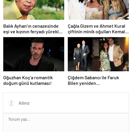
Balık Ayhan’ın cenazesinde
Çağla Gizem ve Ahmet Kural
eşi ve kızının feryadı yürekleri
çiftinin minik oğulları Kemal, 1
dağladı: “Baba kalk canım
yaşına bastı! İşte doğum
yanıyor!”
gününden kareler!
Oğuzhan Koç’a romantik
Çiğdem Sabancı ile Faruk
doğum günü kutlaması!
Bilen yeniden
adliyelik… Sabancıların eski
damadı, eski eşinin hapis
yatmasını istedi!