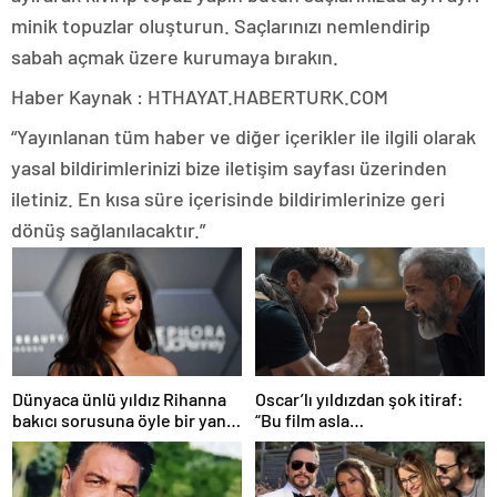
minik topuzlar oluşturun. Saçlarınızı nemlendirip
sabah açmak üzere kurumaya bırakın.
Haber Kaynak : HTHAYAT.HABERTURK.COM
“Yayınlanan tüm haber ve diğer içerikler ile ilgili olarak
yasal bildirimlerinizi bize iletişim sayfası üzerinden
iletiniz. En kısa süre içerisinde bildirimlerinize geri
dönüş sağlanılacaktır.”
Dünyaca ünlü yıldız Rihanna
Oscar’lı yıldızdan şok itiraf:
bakıcı sorusuna öyle bir yanıt
“Bu film asla
verdi ki! “35 yıl boyunca…”
yayınlanmamalıydı!”