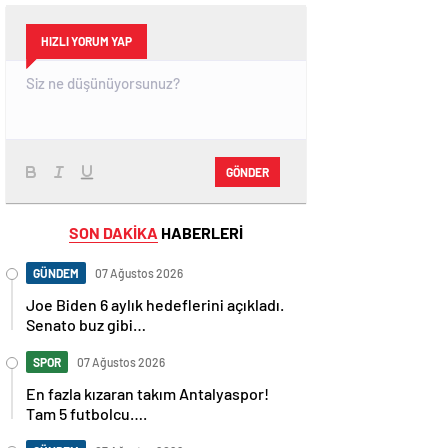
HIZLI YORUM YAP
GÖNDER
SON DAKİKA
HABERLERİ
GÜNDEM
07 Ağustos 2026
Joe Biden 6 aylık hedeflerini açıkladı.
Senato buz gibi…
SPOR
07 Ağustos 2026
En fazla kızaran takım Antalyaspor!
Tam 5 futbolcu….