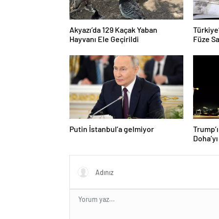
Akyazı’da 129 Kaçak Yaban
Türkiye
Hayvanı Ele Geçirildi
Füze Sa
Putin İstanbul’a gelmiyor
Trump’ı
Doha’yı
donattı