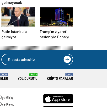
gelmeyecek
Putin İstanbul’a
Trump’ın ziyareti
gelmiyor
nedeniyle Doha’yı
ABD bayraklarıyla
donattılar
KONOMİ
TRAFİK
CANLI
TELER
YOL DURUMU
KRIPTO PARALAR
Üye Giriş
Üye Kayıt