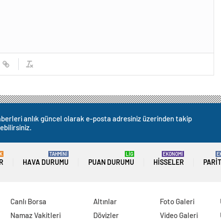
berleri anlık güncel olarak e-posta adresiniz üzerinden takip
ebilirsiniz.
K
TAHMİNİ
LİG
EKONOMİ
E
R
HAVA DURUMU
PUAN DURUMU
HISSELER
PARI
Canlı Borsa
Altınlar
Foto Galeri
Namaz Vakitleri
Dövizler
Video Galeri