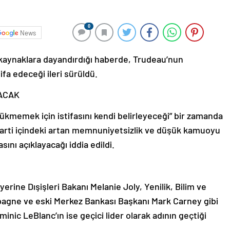
0
News
 kaynaklara dayandırdığı haberde, Trudeau’nun
tifa edeceği ileri sürüldü.
YACAK
ükmemek için istifasını kendi belirleyeceği” bir zamanda
Parti içindeki artan memnuniyetsizlik ve düşük kamuoyu
ını açıklayacağı iddia edildi.
rine Dışişleri Bakanı Melanie Joly, Yenilik, Bilim ve
agne ve eski Merkez Bankası Başkanı Mark Carney gibi
inic LeBlanc’ın ise geçici lider olarak adının geçtiği