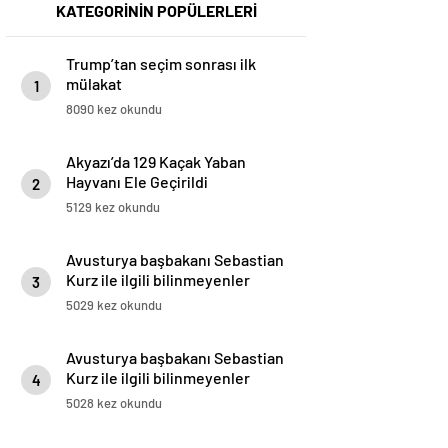
KATEGORİNİN POPÜLERLERİ
Trump’tan seçim sonrası ilk
mülakat
1
8090 kez okundu
Akyazı’da 129 Kaçak Yaban
Hayvanı Ele Geçirildi
2
5129 kez okundu
Avusturya başbakanı Sebastian
Kurz ile ilgili bilinmeyenler
3
5029 kez okundu
Avusturya başbakanı Sebastian
Kurz ile ilgili bilinmeyenler
4
5028 kez okundu