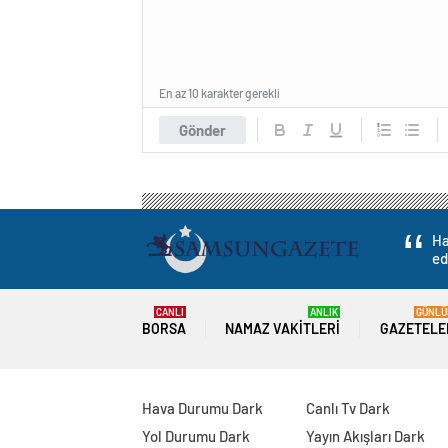
En az 10 karakter gerekli
Gönder
Ha
ed
CANLI
ANLIK
GÜNLÜ
BORSA
NAMAZ VAKITLERI
GAZETELE
Hava Durumu Dark
Canlı Tv Dark
Yol Durumu Dark
Yayın Akışları Dark