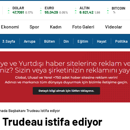
DOLAR
EURO
ALTIN
BITCOIN
47,7091
55,0429
6.621,42
%
0.17%
0.05%
1,98
Ekonomi
Spor
Kadın
Foto Galeri
Videolar
3.Sayfa
Avrupa
Bülten
Din
Eğitim
Hayat
Politika
nada Başbakanı Trudeau istifa ediyor
Trudeau istifa ediyor