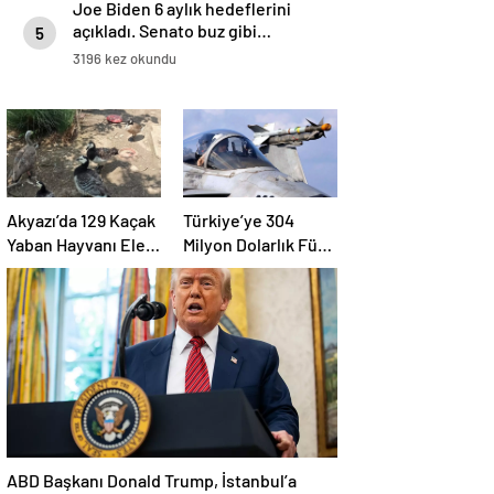
Joe Biden 6 aylık hedeflerini
açıkladı. Senato buz gibi…
5
3196 kez okundu
Akyazı’da 129 Kaçak
Türkiye’ye 304
Yaban Hayvanı Ele
Milyon Dolarlık Füze
Geçirildi
Satışı Onayı
ABD Başkanı Donald Trump, İstanbul’a