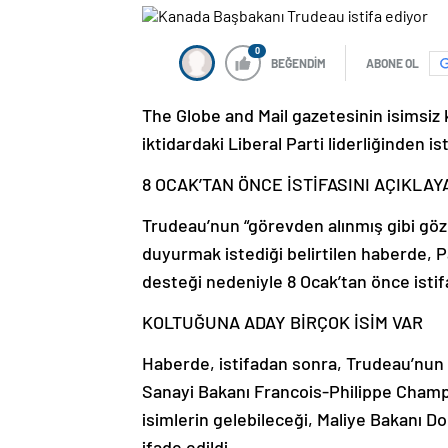
0
BEĞENDİM
ABONE OL
The Globe and Mail gazetesinin isimsiz
iktidardaki Liberal Parti liderliğinden is
8 OCAK’TAN ÖNCE İSTİFASINI AÇIKLA
Trudeau’nun “görevden alınmış gibi göz
duyurmak istediği belirtilen haberde, 
desteği nedeniyle 8 Ocak’tan önce istifas
KOLTUĞUNA ADAY BİRÇOK İSİM VAR
Haberde, istifadan sonra, Trudeau’nun ye
Sanayi Bakanı Francois-Philippe Champ
isimlerin gelebileceği, Maliye Bakanı Dom
ifade edildi.