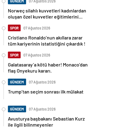
GÜNDEM
07 Ağustos 2026
Norweç silahlı kuvvetleri kadınlardan
oluşan özel kuvvetler eğitimlerini
başlattı.
SPOR
07 Ağustos 2026
Cristiano Ronaldo’nun akıllara zarar
tüm kariyerinin istatistiğini çıkardık !
SPOR
07 Ağustos 2026
Galatasaray’a kötü haber! Monaco’dan
flaş Onyekuru kararı.
GÜNDEM
07 Ağustos 2026
Trump’tan seçim sonrası ilk mülakat
GÜNDEM
07 Ağustos 2026
Avusturya başbakanı Sebastian Kurz
ile ilgili bilinmeyenler