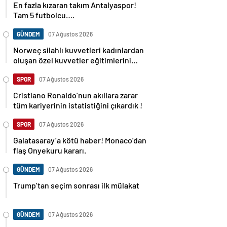
En fazla kızaran takım Antalyaspor!
Tam 5 futbolcu….
GÜNDEM
07 Ağustos 2026
Norweç silahlı kuvvetleri kadınlardan
oluşan özel kuvvetler eğitimlerini
başlattı.
SPOR
07 Ağustos 2026
Cristiano Ronaldo’nun akıllara zarar
tüm kariyerinin istatistiğini çıkardık !
SPOR
07 Ağustos 2026
Galatasaray’a kötü haber! Monaco’dan
flaş Onyekuru kararı.
GÜNDEM
07 Ağustos 2026
Trump’tan seçim sonrası ilk mülakat
GÜNDEM
07 Ağustos 2026