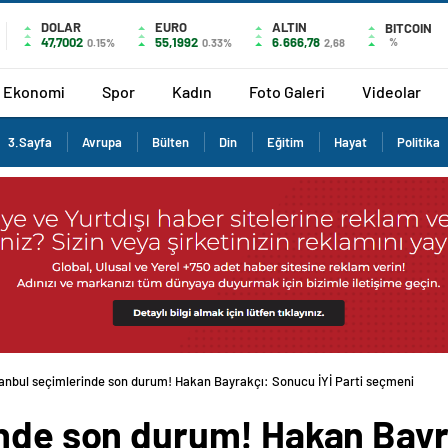
DOLAR
EURO
ALTIN
BITCOIN
47,7002
55,1992
6.666,78
%
0.15%
0.33%
2,68
Ekonomi
Spor
Kadın
Foto Galeri
Videolar
3.Sayfa
Avrupa
Bülten
Din
Eğitim
Hayat
Politika
tanbul seçimlerinde son durum! Hakan Bayrakçı: Sonucu İYİ Parti seçmeni
inde son durum! Hakan Bayr