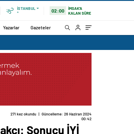
İMSAK'A
İSTANBUL
02:00
KALAN SÜRE
°
Yazarlar
Gazeteler
271 kez okundu
|
Güncelleme: 26 Haziran 2024
00:42
akçı: Sonucu İYİ