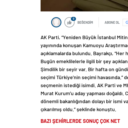
0
BEĞENDİM
ABONE OL
AK Parti, “Yeniden Büyük İstanbul Miti
yayınında konuşan Kamuoyu Araştırmacıs
açıklamalarda bulundu. Bayrakçı, “Her h
Bugün emeklilelerle ilgili bir şey açıkl
Şimdilik bir seyir var. Bir hafta on günd
seçimi Türkiye’nin seçimi havasında.” 
seçmenin istediği isimdi. AK Parti ve 
Murat Kurum’u aday yapması doğaldı. C
dönemli bakanlığından dolayı bir ismi var
çıkarılmış oldu.” şeklinde konuştu.
BAZI ŞEHİRLERDE SONUÇ ÇOK NET