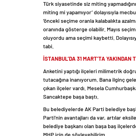
Türk siyasetinde siz miting yapmadığı
miting mi yapamıyor’ dolayısıyla mecburi
‘önceki seçime oranla kalabalıkta azalm
oranında gösterge olabilir. Mayıs seçim
oluyordu ama seçimi kaybetti. Dolayısı
tabi.
İSTANBUL’DA 31 MART’TA YAKINDAN T
Anketini yaptığı ilçeleri milimetrik doğ
tutacağına inanıyorum. Bana ilginç gel
çıkan ilçeler vardı. Mesela Cumhurbaşka
Sancaktepe başa baştı.
Bu belediyelerde AK Parti belediye başk
Parti’nin avantajları da var, artılar eks
belediye başkanı olan başa baş ilçelerd
MHP için de söyleyebilirim.