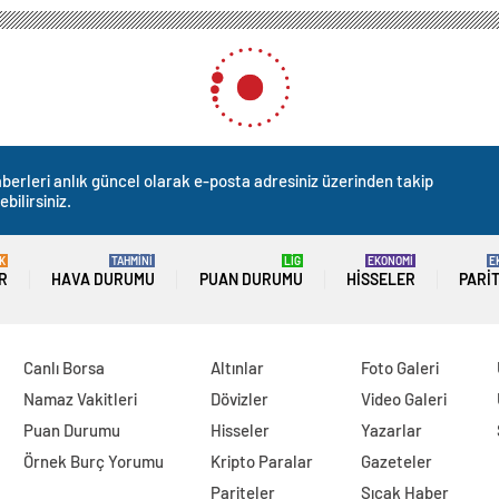
berleri anlık güncel olarak e-posta adresiniz üzerinden takip
ebilirsiniz.
K
TAHMİNİ
LİG
EKONOMİ
E
R
HAVA DURUMU
PUAN DURUMU
HISSELER
PARI
Canlı Borsa
Altınlar
Foto Galeri
Namaz Vakitleri
Dövizler
Video Galeri
Puan Durumu
Hisseler
Yazarlar
Örnek Burç Yorumu
Kripto Paralar
Gazeteler
Pariteler
Sıcak Haber