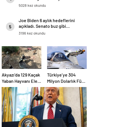
5028 kez okundu
Joe Biden 6 aylık hedeflerini
açıkladı. Senato buz gibi…
5
3196 kez okundu
Akyazı’da 129 Kaçak
Türkiye’ye 304
Yaban Hayvanı Ele
Milyon Dolarlık Füze
Geçirildi
Satışı Onayı