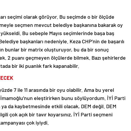
uyarı seçimi olarak görüyor. Bu seçimde o bir ölçüde
ivmeyle seçmen mevcut belediye başkanına bakarak oy
 yükseldi. Bu sebeple Mayıs seçimlerinde başa baş
 Belediye başkanları nedeniyle. Keza CHP’nin de başarılı
n bunlar bir matrix oluşturuyor, bu da bir sonuç
mek. 2 puanı geçmeyen ölçülerde bilmek. Bazı şehirlerde
tada bir iki puanlık fark kapanabilir.
YECEK
üzde 7 ile 11 arasında bir oyu olabilir. Ama bu yerel
 İmamoğlu’nun eleştirirken bunu söylüyordum. İYİ Parti
a da kaybetmesinde etkili olacak, DEM değil. DEM
gili çok açık bir tavır koyarsınız, İYİ Parti seçmeni
kampanyası çok iyiydi.