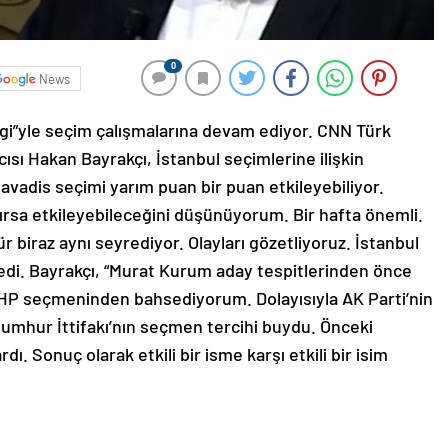
0
News
ngi”yle seçim çalışmalarına devam ediyor. CNN Türk
ı Hakan Bayrakçı, İstanbul seçimlerine ilişkin
avadis seçimi yarım puan bir puan etkileyebiliyor.
anırsa etkileyebileceğini düşünüyorum. Bir hafta önemli.
ür biraz aynı seyrediyor. Olayları gözetliyoruz. İstanbul
dedi. Bayrakçı, “Murat Kurum aday tespitlerinden önce
MHP seçmeninden bahsediyorum. Dolayısıyla AK Parti’nin
umhur İttifakı’nın seçmen tercihi buydu. Önceki
dı. Sonuç olarak etkili bir isme karşı etkili bir isim