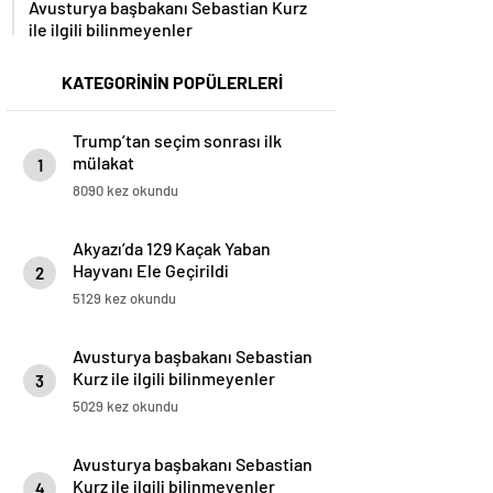
Avusturya başbakanı Sebastian Kurz
ile ilgili bilinmeyenler
KATEGORİNİN POPÜLERLERİ
Trump’tan seçim sonrası ilk
mülakat
1
8090 kez okundu
Akyazı’da 129 Kaçak Yaban
Hayvanı Ele Geçirildi
2
5129 kez okundu
Avusturya başbakanı Sebastian
Kurz ile ilgili bilinmeyenler
3
5029 kez okundu
Avusturya başbakanı Sebastian
Kurz ile ilgili bilinmeyenler
4