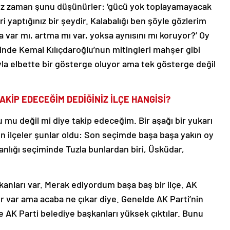
nız zaman şunu düşünürler: ‘gücü yok toplayamayacak
 yaptığınız bir şeydir. Kalabalığı ben şöyle gözlerim
a var mı, artma mı var, yoksa aynısını mı koruyor?’ Oy
inde Kemal Kılıçdaroğlu’nun mitingleri mahşer gibi
yla elbette bir gösterge oluyor ama tek gösterge değil
AKİP EDECEĞİM DEDİĞİNİZ İLÇE HANGİSİ?
ru mu değil mi diye takip edeceğim. Bir aşağı bir yukarı
en ilçeler şunlar oldu: Son seçimde başa başa yakın oy
nlığı seçiminde Tuzla bunlardan biri, Üsküdar,
anları var. Merak ediyordum başa baş bir ilçe. AK
iler var ama acaba ne çıkar diye. Genelde AK Parti’nin
e AK Parti belediye başkanları yüksek çıktılar. Bunu