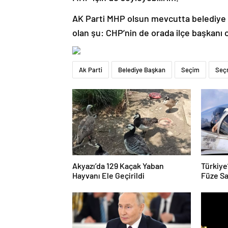
AK Parti MHP olsun mevcutta belediye ba
olan şu: CHP’nin de orada ilçe başkanı 
Ak Parti
Belediye Başkan
Seçim
Seç
Akyazı’da 129 Kaçak Yaban
Türkiye
Hayvanı Ele Geçirildi
Füze Sa