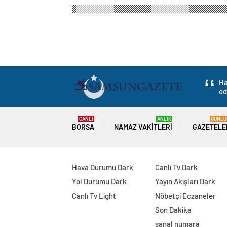
Ha
ed
CANLI
ANLIK
GÜNLÜ
BORSA
NAMAZ VAKITLERI
GAZETELE
Hava Durumu Dark
Canlı Tv Dark
Yol Durumu Dark
Yayın Akışları Dark
Canlı Tv Light
Nöbetçi Eczaneler
Son Dakika
sanal numara