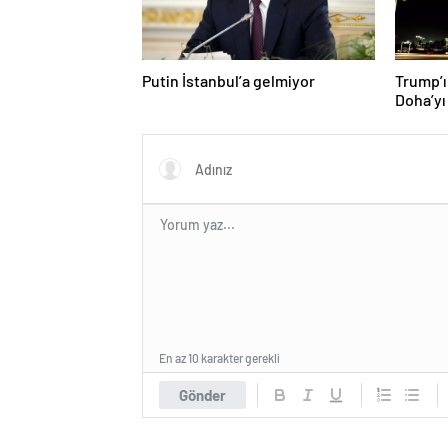
Putin İstanbul’a gelmiyor
Trump’ı
Doha’yı
donattı
En az 10 karakter gerekli
Gönder