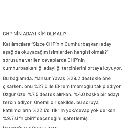
CHP’NİN ADAYI KİM OLMALI?
Katılımcılara “Sizce CHP’nin Cumhurbaşkanı adayı
aşağıda okuyacağım isimlerden hangisi olmalı?”
sorusuna verilen cevaplarda CHP’nin
cumhurbaşkanlığı adaylığı tercihlerini ortaya koyuyor.
Bu bağlamda, Mansur Yavaş %29,2 destekle öne
çıkarken, onu %27,0 ile Ekrem İmamoğlu takip ediyor.
Özgür Özel %7,5 destek alırken, %4,0 başka bir adayı
tercih ediyor. Önemli bir şekilde, bu soruya
katılımcıların %22,6’sı fikrim yok/cevap yok derken,
%9,7’si “hiçbiri” seçeneğini işaretlemiş.