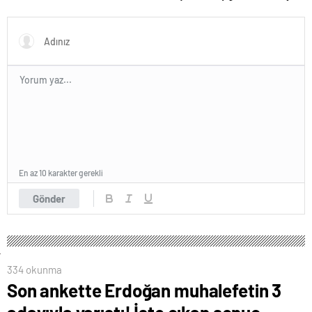
donattılar
kapatıldı
En az 10 karakter gerekli
Gönder
334 okunma
Son ankette Erdoğan muhalefetin 3