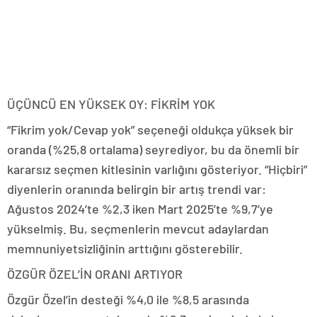
ÜÇÜNCÜ EN YÜKSEK OY: FİKRİM YOK
“Fikrim yok/Cevap yok” seçeneği oldukça yüksek bir
oranda (%25,8 ortalama) seyrediyor, bu da önemli bir
kararsız seçmen kitlesinin varlığını gösteriyor. “Hiçbiri”
diyenlerin oranında belirgin bir artış trendi var:
Ağustos 2024’te %2,3 iken Mart 2025’te %9,7’ye
yükselmiş. Bu, seçmenlerin mevcut adaylardan
memnuniyetsizliğinin arttığını gösterebilir.
ÖZGÜR ÖZEL’İN ORANI ARTIYOR
Özgür Özel’in desteği %4,0 ile %8,5 arasında