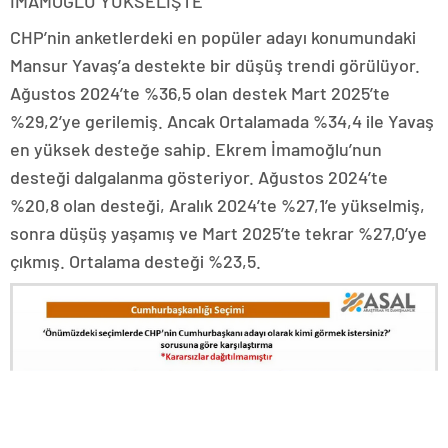
İMAMOĞLU YÜKSELİŞTE
CHP’nin anketlerdeki en popüler adayı konumundaki
Mansur Yavaş’a destekte bir düşüş trendi görülüyor.
Ağustos 2024’te %36,5 olan destek Mart 2025’te
%29,2’ye gerilemiş. Ancak Ortalamada %34,4 ile Yavaş
en yüksek desteğe sahip. Ekrem İmamoğlu’nun
desteği dalgalanma gösteriyor. Ağustos 2024’te
%20,8 olan desteği, Aralık 2024’te %27,1’e yükselmiş,
sonra düşüş yaşamış ve Mart 2025’te tekrar %27,0’ye
çıkmış. Ortalama desteği %23,5.