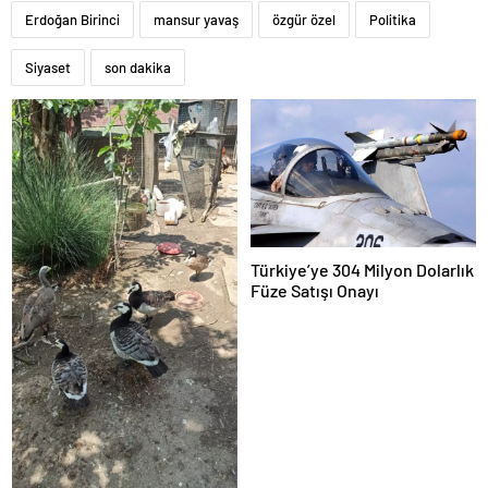
Erdoğan Birinci
mansur yavaş
özgür özel
Politika
Siyaset
son dakika
Türkiye’ye 304 Milyon Dolarlık
Füze Satışı Onayı