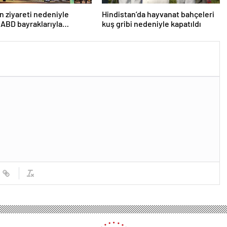
n ziyareti nedeniyle
Hindistan’da hayvanat bahçeleri
 ABD bayraklarıyla
kuş gribi nedeniyle kapatıldı
lar
ntorini Adasından “deprem” göçü sürüyor