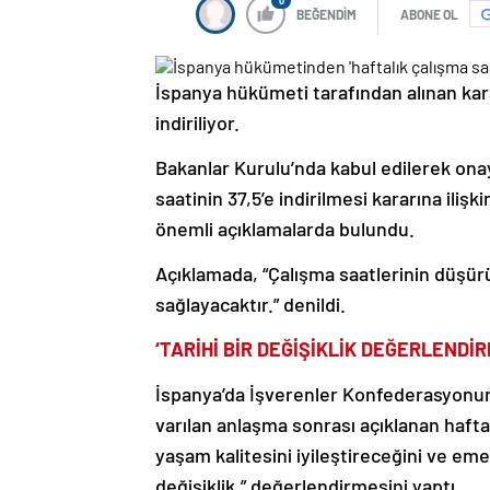
0
BEĞENDİM
ABONE OL
İspanya hükümeti tarafından alınan kara
indiriliyor.
Bakanlar Kurulu’nda kabul edilerek ona
saatinin 37,5’e indirilmesi kararına ili
önemli açıklamalarda bulundu.
Açıklamada, “Çalışma saatlerinin düşür
sağlayacaktır.” denildi.
‘TARİHİ BİR DEĞİŞİKLİK DEĞERLENDİR
İspanya’da İşverenler Konfederasyonunu
varılan anlaşma sonrası açıklanan hafta
yaşam kalitesini iyileştireceğini ve eme
değişiklik.” değerlendirmesini yaptı.