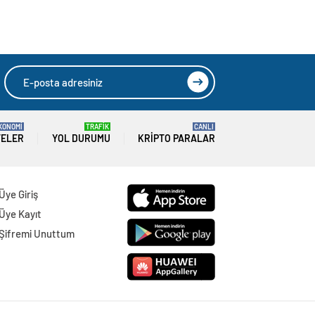
HIZLI YORUM YAP
GÖNDER
SON DAKİKA
HABERLERİ
GÜNDEM
07 Ağustos 2026
Joe Biden 6 aylık hedeflerini açıkladı.
Senato buz gibi…
SPOR
07 Ağustos 2026