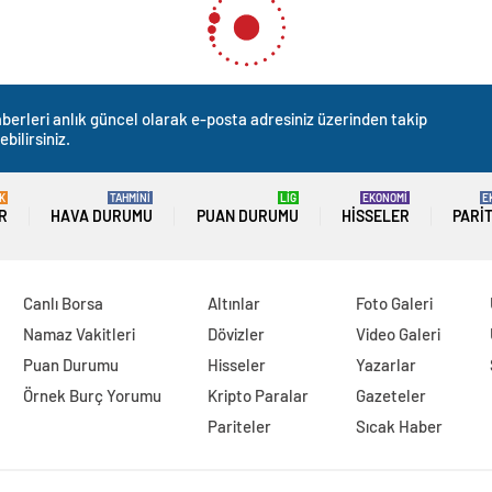
an “deprem” göçü sürüyor