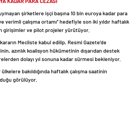
OYA KADAR PARA CEZASI
 uymayan şirketlere işçi başına 10 bin euroya kadar para
 verimli çalışma ortamı” hedefiyle son iki yıldır haftalık
girişimler ve pilot projeler yürütüyor.
kararın Mecliste kabul edilip, Resmi Gazete’de
nin, azınlık koalisyon hükümetinin dışarıdan destek
erelerden dolayı yıl sonuna kadar sürmesi bekleniyor.
r ülkelere bakıldığında haftalık çalışma saatinin
lduğu görülüyor.