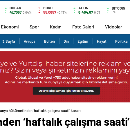
DOLAR
EURO
ALTIN
BITCOIN
47,7067
55,0657
6.494,67
%
0.04%
-0.13%
0,03
Ekonomi
Spor
Kadın
Foto Galeri
Videolar
3.Sayfa
Avrupa
Bülten
Din
Eğitim
Hayat
Politika
panya hükümetinden ‘haftalık çalışma saati’ kararı
en ‘haftalık çalışma saati’