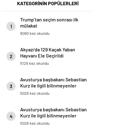
KATEGORİNİN POPÜLERLERİ
Trump’tan seçim sonrası ilk
mülakat
1
8090 kez okundu
Akyazı’da 129 Kaçak Yaban
Hayvanı Ele Geçirildi
2
5129 kez okundu
Avusturya başbakanı Sebastian
Kurz ile ilgili bilinmeyenler
3
5029 kez okundu
Avusturya başbakanı Sebastian
Kurz ile ilgili bilinmeyenler
4
5028 kez okundu