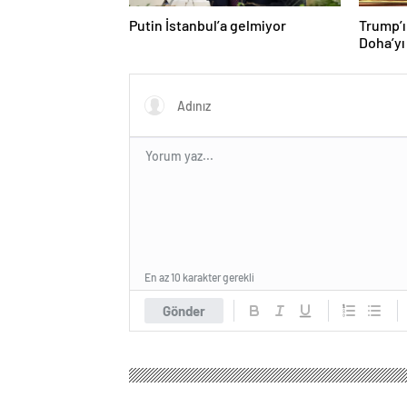
Putin İstanbul’a gelmiyor
Trump’ı
Doha’yı
donattı
En az 10 karakter gerekli
Gönder
Samsun Haber Gazetesi
Gündem
3.Sayfa
Sa