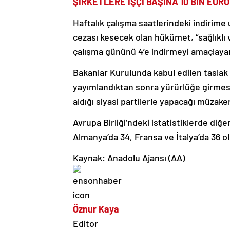
ŞİRKETLERE İŞÇİ BAŞINA 10 BİN EUR
Haftalık çalışma saatlerindeki indirime
cezası kesecek olan hükümet, “sağlıklı ve
çalışma gününü 4’e indirmeyi amaçlayan 
Bakanlar Kurulunda kabul edilen taslak 
yayımlandıktan sonra yürürlüğe girmesi
aldığı siyasi partilerle yapacağı müzak
Avrupa Birliği’ndeki istatistiklerde diğe
Almanya’da 34, Fransa ve İtalya’da 36 o
Kaynak: Anadolu Ajansı (AA)
Öznur Kaya
Editor