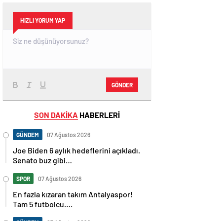
HIZLI YORUM YAP
GÖNDER
SON DAKİKA
HABERLERİ
GÜNDEM
07 Ağustos 2026
Joe Biden 6 aylık hedeflerini açıkladı.
Senato buz gibi…
SPOR
07 Ağustos 2026
En fazla kızaran takım Antalyaspor!
Tam 5 futbolcu….