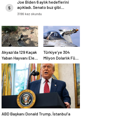
Joe Biden 6 aylık hedeflerini
açıkladı. Senato buz gibi…
5
3196 kez okundu
Akyazı’da 129 Kaçak
Türkiye’ye 304
Yaban Hayvanı Ele
Milyon Dolarlık Füze
Geçirildi
Satışı Onayı
ABD Başkanı Donald Trump, İstanbul’a