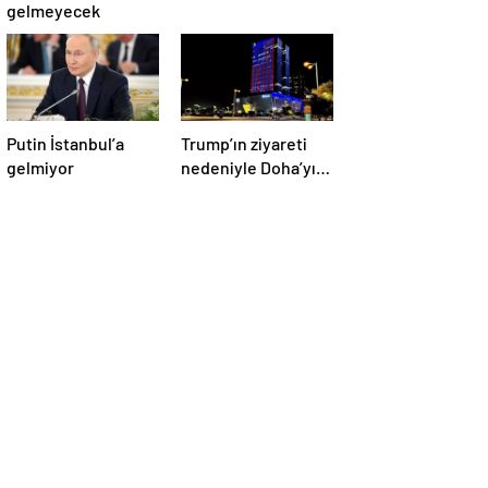
gelmeyecek
Putin İstanbul’a
Trump’ın ziyareti
gelmiyor
nedeniyle Doha’yı
ABD bayraklarıyla
donattılar