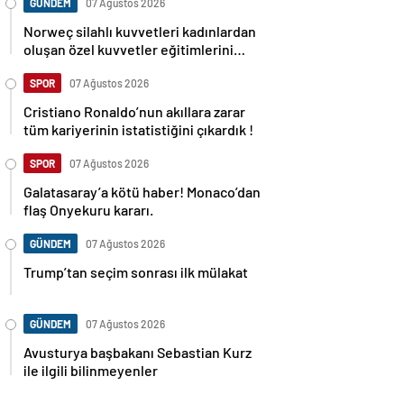
GÜNDEM
07 Ağustos 2026
Norweç silahlı kuvvetleri kadınlardan
oluşan özel kuvvetler eğitimlerini
başlattı.
SPOR
07 Ağustos 2026
Cristiano Ronaldo’nun akıllara zarar
tüm kariyerinin istatistiğini çıkardık !
SPOR
07 Ağustos 2026
Galatasaray’a kötü haber! Monaco’dan
flaş Onyekuru kararı.
GÜNDEM
07 Ağustos 2026
Trump’tan seçim sonrası ilk mülakat
GÜNDEM
07 Ağustos 2026
Avusturya başbakanı Sebastian Kurz
ile ilgili bilinmeyenler