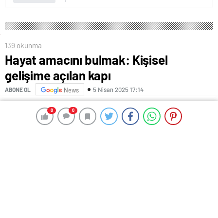
139 okunma
Hayat amacını bulmak: Kişisel
gelişime açılan kapı
5 Nisan 2025 17:14
ABONE OL
News
Hayatta kendimizi bulmak, belki de en derin ve en
0
0
0
0
zorlu yolculuklardan biri. Bu yolculuğun kalbinde yatan
en önemli keşif ise, hayat amacımızı bulmak. Her
birimiz bu dünyaya bir anlam, bir amaçla geliyoruz,
ama bunu keşfetmek bazen zaman alabiliyor. İşte size
birkaç ipucu:
Hayat amacınızı bulmanın kişisel gelişim üzerindeki
etkisi