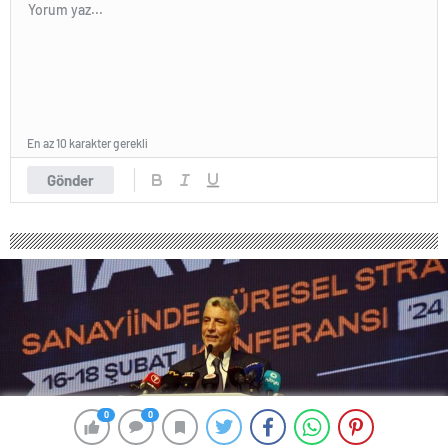
En az 10 karakter gerekli
Gönder
0
0
0
0