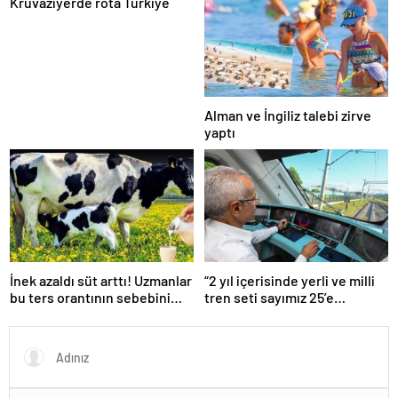
Kruvaziyerde rota Türkiye
Alman ve İngiliz talebi zirve
yaptı
İnek azaldı süt arttı! Uzmanlar
“2 yıl içerisinde yerli ve milli
bu ters orantının sebebini
tren seti sayımız 25’e
açıkladı
ulaşacak”