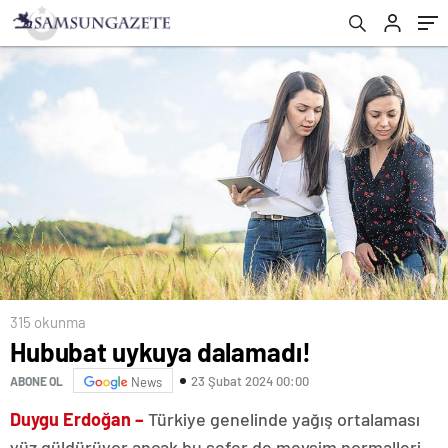
315 okunma
Hububat uykuya dalamadı!
23 Şubat 2024 00:00
ABONE OL
News
Duygu Erdoğan –
Türkiye genelinde yağış ortalaması
yüz güldürüyor ancak bu sefer de mevsim normalleri