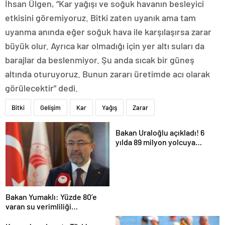
İhsan Ülgen, “Kar yağışı ve soğuk havanın besleyici
etkisini göremiyoruz. Bitki zaten uyanık ama tam
uyanma anında eğer soğuk hava ile karşılaşırsa zarar
büyük olur. Ayrıca kar olmadığı için yer altı suları da
barajlar da beslenmiyor. Şu anda sıcak bir güneş
altında oturuyoruz. Bunun zararı üretimde acı olarak
görülecektir” dedi.
Bitki
Gelişim
Kar
Yağış
Zarar
Bakan Uraloğlu açıkladı! 6
yılda 89 milyon yolcuya
hizmet verdi
Bakan Yumaklı: Yüzde 80’e
varan su verimliliği
sağlayabiliriz