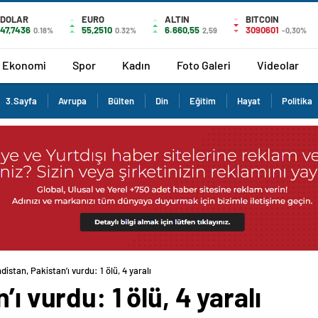
DOLAR
EURO
ALTIN
BITCOIN
47,7436
55,2510
6.660,55
3090601
0.18%
0.32%
2,59
-0,30%
Ekonomi
Spor
Kadın
Foto Galeri
Videolar
3.Sayfa
Avrupa
Bülten
Din
Eğitim
Hayat
Politika
distan, Pakistan’ı vurdu: 1 ölü, 4 yaralı
’ı vurdu: 1 ölü, 4 yaralı