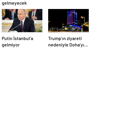
gelmeyecek
Putin İstanbul’a
Trump’ın ziyareti
gelmiyor
nedeniyle Doha’yı
ABD bayraklarıyla
donattılar