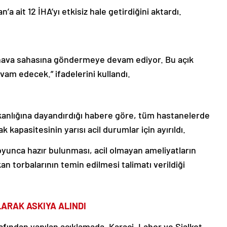
 ait 12 İHA’yı etkisiz hale getirdiğini aktardı.
n hava sahasına göndermeye devam ediyor. Bu açık
vam edecek.” ifadelerini kullandı.
anlığına dayandırdığı habere göre, tüm hastanelerde
k kapasitesinin yarısı acil durumlar için ayırıldı.
oyunca hazır bulunması, acil olmayan ameliyatların
n torbalarının temin edilmesi talimatı verildiği
ARAK ASKIYA ALINDI
afından yapılan açıklamada, Karaçi, Lahor ve Sialkot