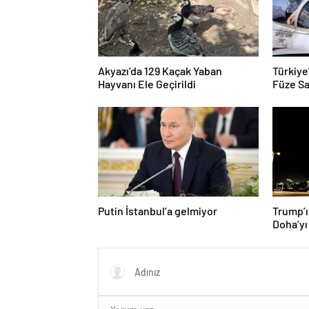
Akyazı’da 129 Kaçak Yaban
Türkiye
Hayvanı Ele Geçirildi
Füze Sa
Putin İstanbul’a gelmiyor
Trump’ı
Doha’yı
donattı