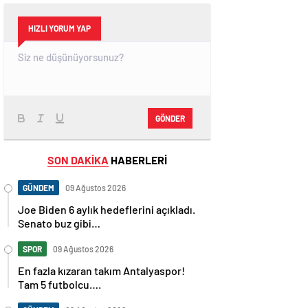
HIZLI YORUM YAP
GÖNDER
SON DAKİKA
HABERLERİ
GÜNDEM
09 Ağustos 2026
Joe Biden 6 aylık hedeflerini açıkladı.
Senato buz gibi…
SPOR
09 Ağustos 2026
En fazla kızaran takım Antalyaspor!
Tam 5 futbolcu….