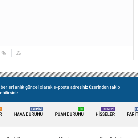
berleri anlık güncel olarak e-posta adresiniz üzerinden takip
ebilirsiniz.
K
TAHMİNİ
LİG
EKONOMİ
E
R
HAVA DURUMU
PUAN DURUMU
HISSELER
PARI