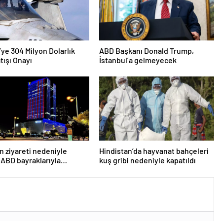
’ye 304 Milyon Dolarlık
ABD Başkanı Donald Trump,
tışı Onayı
İstanbul’a gelmeyecek
n ziyareti nedeniyle
Hindistan’da hayvanat bahçeleri
 ABD bayraklarıyla
kuş gribi nedeniyle kapatıldı
lar