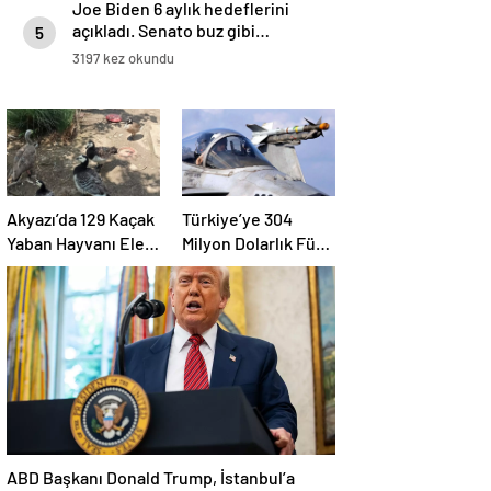
Joe Biden 6 aylık hedeflerini
açıkladı. Senato buz gibi…
5
3197 kez okundu
Akyazı’da 129 Kaçak
Türkiye’ye 304
Yaban Hayvanı Ele
Milyon Dolarlık Füze
Geçirildi
Satışı Onayı
ABD Başkanı Donald Trump, İstanbul’a