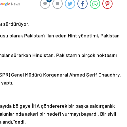
0
News
nı sürdürüyor.
çlusu olarak Pakistan’ı ilan eden Hint yönetimi, Pakistan
şmalar sürerken Hindistan, Pakistan’ın birçok noktasını
i (ISPR) Genel Müdürü Korgeneral Ahmed Şerif Chaudhry,
 yaptı.
ayıda bölgeye İHA göndererek bir başka saldırganlık
kınlarında askeri bir hedefi vurmayı başardı. Bir sivil
alandı.”dedi.