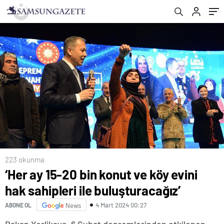
223 okunma
‘Her ay 15-20 bin konut ve köy evini
hak sahipleri ile buluşturacağız’
4 Mart 2024 00:27
ABONE OL
News