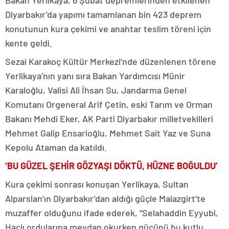
Bakan Yerlikaya, 6 Şubat depremlerinden etkilenen
Diyarbakır’da yapımı tamamlanan bin 423 deprem
konutunun kura çekimi ve anahtar teslim töreni için
kente geldi.
Sezai Karakoç Kültür Merkezi’nde düzenlenen törene
Yerlikaya’nın yanı sıra Bakan Yardımcısı Münir
Karaloğlu, Valisi Ali İhsan Su, Jandarma Genel
Komutanı Orgeneral Arif Çetin, eski Tarım ve Orman
Bakanı Mehdi Eker, AK Parti Diyarbakır milletvekilleri
Mehmet Galip Ensarioğlu, Mehmet Sait Yaz ve Suna
Kepolu Ataman da katıldı.
‘BU GÜZEL ŞEHİR GÖZYAŞI DÖKTÜ, HÜZNE BOĞULDU’
Kura çekimi sonrası konuşan Yerlikaya, Sultan
Alparslan’ın Diyarbakır’dan aldığı güçle Malazgirt’te
muzaffer olduğunu ifade ederek, “Selahaddin Eyyubi,
Haçlı ordularına meydan okurken gücünü bu kutlu