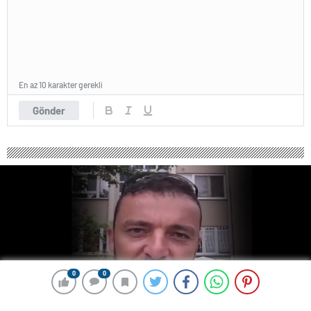
En az 10 karakter gerekli
Gönder
0
0
0
0