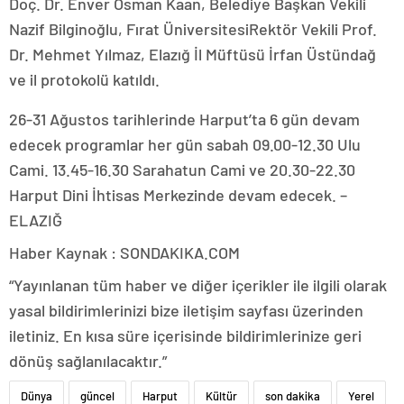
Doç. Dr. Enver Osman Kaan, Belediye Başkan Vekili
Nazif Bilginoğlu, Fırat ÜniversitesiRektör Vekili Prof.
Dr. Mehmet Yılmaz, Elazığ İl Müftüsü İrfan Üstündağ
ve il protokolü katıldı.
26-31 Ağustos tarihlerinde Harput’ta 6 gün devam
edecek programlar her gün sabah 09.00-12.30 Ulu
Cami. 13.45-16.30 Sarahatun Cami ve 20.30-22.30
Harput Dini İhtisas Merkezinde devam edecek. –
ELAZIĞ
Haber Kaynak : SONDAKIKA.COM
“Yayınlanan tüm haber ve diğer içerikler ile ilgili olarak
yasal bildirimlerinizi bize iletişim sayfası üzerinden
iletiniz. En kısa süre içerisinde bildirimlerinize geri
dönüş sağlanılacaktır.”
Dünya
güncel
Harput
Kültür
son dakika
Yerel