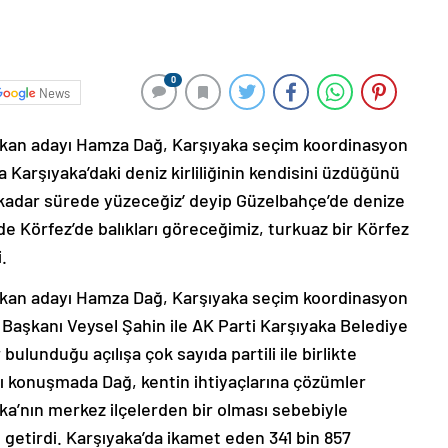
0
News
şkan adayı Hamza Dağ, Karşıyaka seçim koordinasyon
 Karşıyaka’daki deniz kirliliğinin kendisini üzdüğünü
e şu kadar sürede yüzeceğiz’ deyip Güzelbahçe’de denize
de Körfez’de balıkları göreceğimiz, turkuaz bir Körfez
.
şkan adayı Hamza Dağ, Karşıyaka seçim koordinasyon
İl Başkanı Veysel Şahin ile AK Parti Karşıyaka Belediye
bulunduğu açılışa çok sayıda partili ile birlikte
ığı konuşmada Dağ, kentin ihtiyaçlarına çözümler
aka’nın merkez ilçelerden bir olması sebebiyle
 getirdi. Karşıyaka’da ikamet eden 341 bin 857