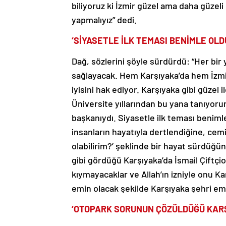
biliyoruz ki İzmir güzel ama daha güzeli
yapmalıyız” dedi.
‘SİYASETLE İLK TEMASI BENİMLE OLD
Dağ, sözlerini şöyle sürdürdü: “Her bir 
sağlayacak. Hem Karşıyaka’da hem İzmir
iyisini hak ediyor. Karşıyaka gibi güzel 
Üniversite yıllarından bu yana tanıyoru
başkanıydı. Siyasetle ilk teması beniml
insanların hayatıyla dertlendiğine, cem
olabilirim?’ şeklinde bir hayat sürdüğün
gibi gördüğü Karşıyaka’da İsmail Çiftçi
kıymayacaklar ve Allah’ın izniyle onu K
emin olacak şekilde Karşıyaka şehri emi
‘OTOPARK SORUNUN ÇÖZÜLDÜĞÜ KARŞI