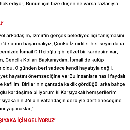
 hak ediyor. Bunun için bize düşen ne varsa fazlasıyla
U’
yol arkadaşım, İzmir’in gerçek belediyeciliği tanışmasını
’de bunu başarmalıyız. Çünkü İzmirliler her şeyin daha
ilçemizde İsmail Çiftçioğlu gibi güzel bir kardeşim var.
m. Gençlik Kolları Başkanıydım. İsmail de kulüp
e oldu. O günden beri sadece kendi hayatıyla değil,
iyet hayatını önemsediğine ve ‘Bu insanlara nasıl faydalı
e kefilim. Birilerinin çantada keklik gördüğü, arka bahçe
oğlu kardeşime biliyorum ki Karşıyakalı hemşerilerim
arşıyaka’nın 341 bin vatandaşın derdiyle dertleneceğine
ni yapacaklar.”
YAKA İÇİN GELİYORUZ’