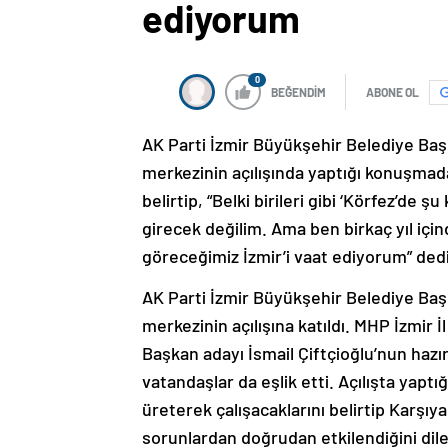
ediyorum
0
BEĞENDİM
ABONE OL
AK Parti İzmir Büyükşehir Belediye Ba
merkezinin açılışında yaptığı konuşmada
belirtip, “Belki birileri gibi ‘Körfez’d
girecek değilim. Ama ben birkaç yıl için
göreceğimiz İzmir’i vaat ediyorum” dedi
AK Parti İzmir Büyükşehir Belediye Ba
merkezinin açılışına katıldı. MHP İzmir 
Başkan adayı İsmail Çiftçioğlu’nun hazır 
vatandaşlar da eşlik etti. Açılışta yapt
üreterek çalışacaklarını belirtip Karşıy
sorunlardan doğrudan etkilendiğini dile