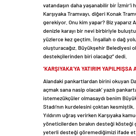
vatandaşın daha yaşanabilir bir İzmir’i h
Karşıyaka Tramvayı, diğeri Konak Tramvay
gerekiyor. Onu kim yapar? Biz yaparız All
denizle karayı bir nevi birbiriyle bulu
yüzlerce kez geçtim. İnşallah o dağ yolu
oluşturacağız. Büyükşehir Belediyesi ola
destekçilerinden biri olacağız” dedi.
‘KARŞIYAKA’YA YATIRIM YAPILMIŞSA 
Alandaki pankartlardan birini okuyan Da
açmak sana nasip olacak’ yazılı pankarta
istemezükçüler olmasaydı benim Büyük
Stadı’nın kurdelesini çoktan kesmiştik. 
Yıldırım uğraş verirken Karşıyaka kamu
yöneticilerden bırakın desteği kösteğ
yeterli desteği göremediğimizi ifade 