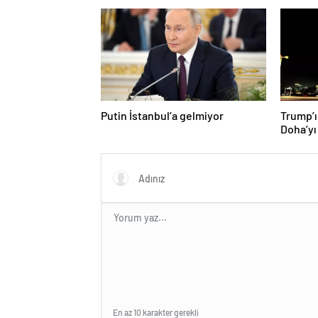
Putin İstanbul’a gelmiyor
Trump’ı
Doha’yı
donattı
En az 10 karakter gerekli