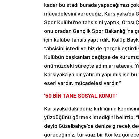
kadar bu stadı burada yapacağımızı çok 
mücadelesini vereceğiz. Karşıyaka’da G
Spor Kulübü’ne tahsisini yaptık. Orası Çe
onu oradan Gençlik Spor Bakanlığı’na ge
için kulübe tahsis yaptırdık. Kulüp Başk
tahsisini istedi ve biz de gerçekleştird
Kulübün başkanları değişse de kurumsal
önümüzdeki süreçte adımları atacak. Y
Karşıyaka’ya bir yatırım yapılmış ise bu y
eseri vardır, mücadelesi vardır.”
’50 BİN TANE SOSYAL KONUT’
Karşıyaka’daki deniz kirliliğinin kendisi
yüzdüğünü görmek istediğini belirtip, “B
deyip Güzelbahçe’de denize girecek deği
göreceğimiz, turkuaz bir Körfez göreceğ