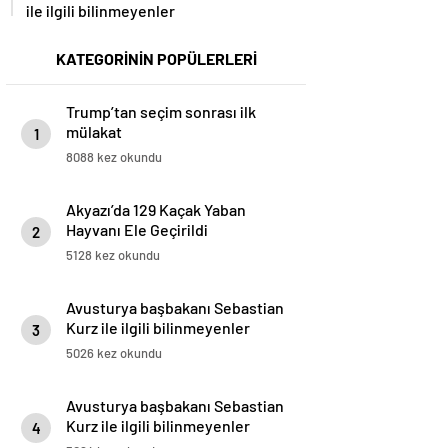
ile ilgili bilinmeyenler
KATEGORİNİN POPÜLERLERİ
Trump’tan seçim sonrası ilk
mülakat
1
8088 kez okundu
Akyazı’da 129 Kaçak Yaban
Hayvanı Ele Geçirildi
2
5128 kez okundu
Avusturya başbakanı Sebastian
Kurz ile ilgili bilinmeyenler
3
5026 kez okundu
Avusturya başbakanı Sebastian
Kurz ile ilgili bilinmeyenler
4