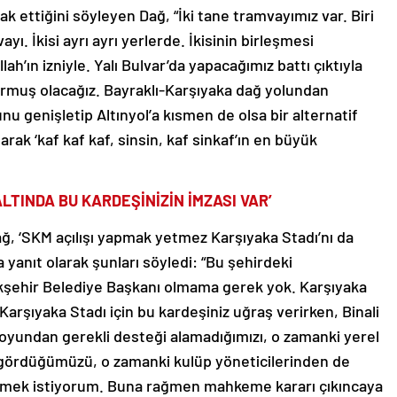
ak ettiğini söyleyen Dağ, “İki tane tramvayımız var. Biri
ı. İkisi ayrı ayrı yerlerde. İkisinin birleşmesi
ah’ın izniyle. Yalı Bulvar’da yapacağımız battı çıktıyla
şturmuş olacağız. Bayraklı-Karşıyaka dağ yolundan
nu genişletip Altınyol’a kısmen de olsa bir alternatif
rak ‘kaf kaf kaf, sinsin, kaf sinkaf’ın en büyük
ALTINDA BU KARDEŞİNİZİN İMZASI VAR’
ğ, ‘SKM açılışı yapmak yetmez Karşıyaka Stadı’nı da
 yanıt olarak şunları söyledi: “Bu şehirdeki
şehir Belediye Başkanı olmama gerek yok. Karşıyaka
Karşıyaka Stadı için bu kardeşiniz uğraş verirken, Binali
oyundan gerekli desteği alamadığımızı, o zamanki yerel
i gördüğümüzü, o zamanki kulüp yöneticilerinden de
etmek istiyorum. Buna rağmen mahkeme kararı çıkıncaya