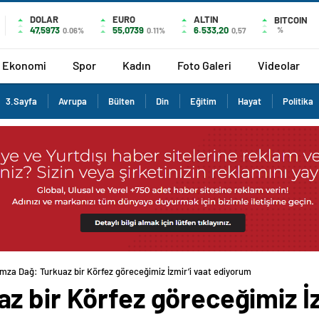
DOLAR
EURO
ALTIN
BITCOIN
47,5973
55,0739
6.533,20
%
0.06%
0.11%
0,57
Ekonomi
Spor
Kadın
Foto Galeri
Videolar
3.Sayfa
Avrupa
Bülten
Din
Eğitim
Hayat
Politika
mza Dağ: Turkuaz bir Körfez göreceğimiz İzmir’i vaat ediyorum
 bir Körfez göreceğimiz İz