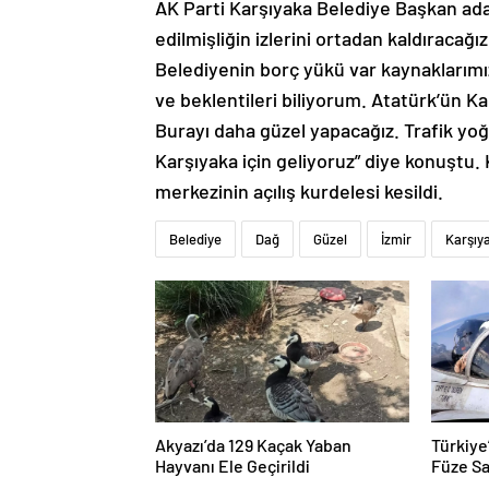
AK Parti Karşıyaka Belediye Başkan ada
edilmişliğin izlerini ortadan kaldıracağ
Belediyenin borç yükü var kaynaklarımız
ve beklentileri biliyorum. Atatürk’ün 
Burayı daha güzel yapacağız. Trafik y
Karşıyaka için geliyoruz” diye konuştu
merkezinin açılış kurdelesi kesildi.
Belediye
Dağ
Güzel
İzmir
Karşıy
Akyazı’da 129 Kaçak Yaban
Türkiye
Hayvanı Ele Geçirildi
Füze Sa