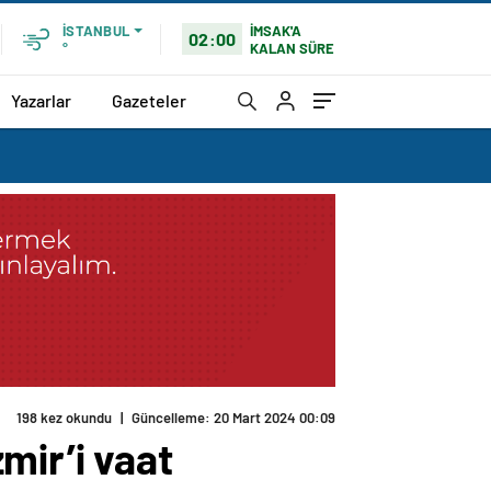
İMSAK'A
İSTANBUL
02:00
KALAN SÜRE
°
Yazarlar
Gazeteler
mir’i vaat