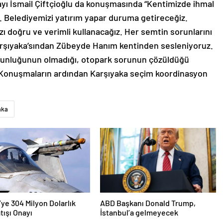
yı İsmail Çiftçioğlu da konuşmasında “Kentimizde ihmal
ız. Belediyemizi yatırım yapar duruma getireceğiz.
ı doğru ve verimli kullanacağız. Her semtin sorunlarını
Karşıyaka’sından Zübeyde Hanım kentinden sesleniyoruz.
oğunluğunun olmadığı, otopark sorunun çözüldüğü
. Konuşmaların ardından Karşıyaka seçim koordinasyon
aka
’ye 304 Milyon Dolarlık
ABD Başkanı Donald Trump,
tışı Onayı
İstanbul’a gelmeyecek