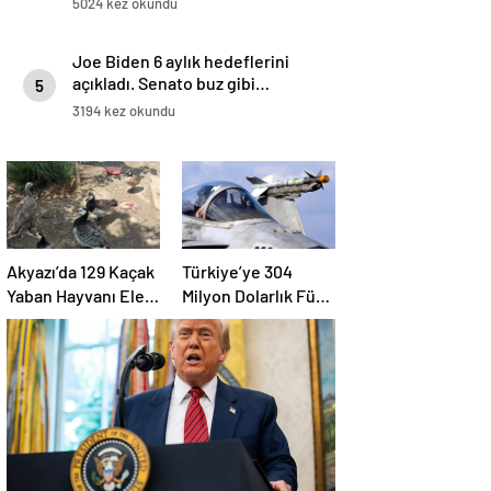
5024 kez okundu
Joe Biden 6 aylık hedeflerini
açıkladı. Senato buz gibi…
5
3194 kez okundu
Akyazı’da 129 Kaçak
Türkiye’ye 304
Yaban Hayvanı Ele
Milyon Dolarlık Füze
Geçirildi
Satışı Onayı