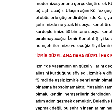
modernizasyonunu gerçekleştirerek Kö
uğraştıracağız. Ulaşım ağını Körfez geçi
otobüslerle güçlendirdiğimizde Karşıyak
şehrimizde ne yazık ki sosyal konut üreti
kardeşlerimize 50 bin tane sosyal konu
bırakmayacağız. İzmir Konut A.Ş.’yi kur
hemşehrilerimize vereceğiz. 5 yıl İzmi
‘İZMİR GÜZEL AMA DAHA GÜZELİ HAK 
İzmir’de yaşamının en güzel yıllarını g
ailesini kurduğunu söyledi. İzmir’e 4 d
“Şimdi de eşsiz İzmir’e şehri emin olma
binasına hapsolmamaktır. Mesainin tam
olmak, kendini hemşerilerin derdinden
adım adım gezmek demektir. Belediye h
yapmak değil, bu şehrin insanlarının h