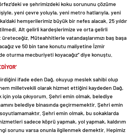
rfez’deki ve şehrimizdeki koku sorununu çözüme
şiyle, yeni çevre yoluyla, yeni metro hatlarıyla, yeni
a’daki hemşerilerimiz büyük bir nefes alacak. 25 yıldır
lmedi. Alt gelirli kardeşlerimize ve orta gelirli
t üreteceğiz. Müteahhitlerle vatandaşlarımızı baş başa
acağız ve 50 bin tane konutu maliyetine İzmir
r’de oturma mecburiyeti koyacağız” diye konuştu.
EDİYOR’
eçirdiğini ifade eden Dağ, okuyup meslek sahibi olup
önem milletvekili olarak hizmet ettiğini kaydeden Dağ,
k için yola çıkıyorum. Şehri emin olmak, belediye
amını belediye binasında geçirmemektir. Şehri emin
 soyutlamamaktır. Şehri emin olmak, bu sokaklarda
izmetleri sadece köprü yapmak, yol yapmak, kaldırım
angi sorunu varsa onunla ilgilenmek demektir. Hepimiz