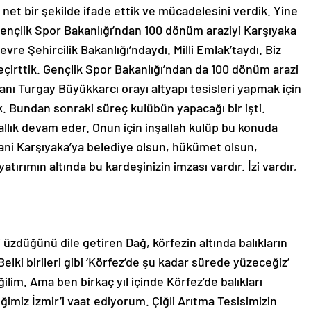
net bir şekilde ifade ettik ve mücadelesini verdik. Yine
ençlik Spor Bakanlığı’ndan 100 dönüm araziyi Karşıyaka
vre Şehircilik Bakanlığı’ndaydı. Milli Emlak’taydı. Biz
çirttik. Gençlik Spor Bakanlığı’ndan da 100 dönüm arazi
anı Turgay Büyükkarcı orayı altyapı tesisleri yapmak için
ik. Bundan sonraki süreç kulübün yapacağı bir işti.
lık devam eder. Onun için inşallah kulüp bu konuda
ani Karşıyaka’ya belediye olsun, hükümet olsun,
atırımın altında bu kardeşinizin imzası vardır. İzi vardır,
ni üzdüğünü dile getiren Dağ, körfezin altında balıkların
elki birileri gibi ‘Körfez’de şu kadar sürede yüzeceğiz’
lim. Ama ben birkaç yıl içinde Körfez’de balıkları
imiz İzmir’i vaat ediyorum. Çiğli Arıtma Tesisimizin