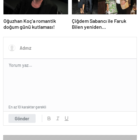
Oğuzhan Koç’a romantik
Çiğdem Sabancı ile Faruk
doğum günü kutlaması!
Bilen yeniden
adliyelik… Sabancıların eski
damadı, eski eşinin hapis
yatmasını istedi!
En az 10 karakter gerekli
Gönder