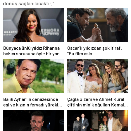
dönüş sağlanılacaktır.”
Dünyaca ünlü yıldız Rihanna
Oscar’lı yıldızdan şok itiraf:
bakıcı sorusuna öyle bir yanıt
“Bu film asla
verdi ki! “35 yıl boyunca…”
yayınlanmamalıydı!”
Balık Ayhan’ın cenazesinde
Çağla Gizem ve Ahmet Kural
eşi ve kızının feryadı yürekleri
çiftinin minik oğulları Kemal, 1
dağladı: “Baba kalk canım
yaşına bastı! İşte doğum
yanıyor!”
gününden kareler!