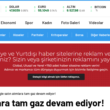
DOLAR
EURO
ALTIN
BITCOIN
47,6039
55,1049
6.527,98
%
0.05%
0.14%
0,49
Ekonomi
Spor
Kadın
Foto Galeri
Videolar
ınlar
Hisseler
Pariteler
Kritoparalar
Borsa
Diğer Haberle
le satın alımlara tam gaz devam ediyor!
ara tam gaz devam ediyor!