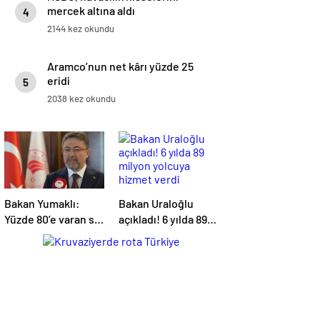
mercek altına aldı
4
2144 kez okundu
Aramco’nun net kârı yüzde 25
eridi
5
2038 kez okundu
Bakan Yumaklı:
Bakan Uraloğlu
Yüzde 80’e varan su
açıkladı! 6 yılda 89
verimliliği
milyon yolcuya
sağlayabiliriz
hizmet verdi