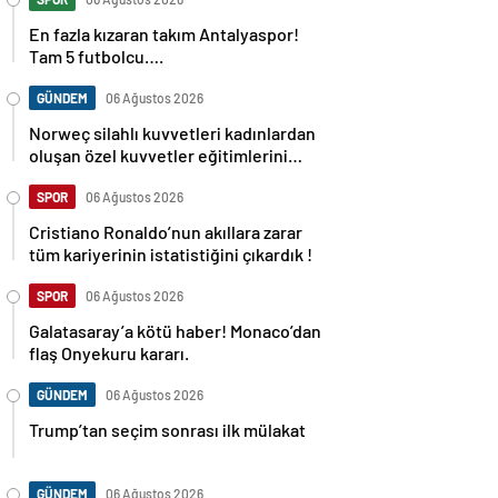
En fazla kızaran takım Antalyaspor!
Tam 5 futbolcu….
GÜNDEM
06 Ağustos 2026
Norweç silahlı kuvvetleri kadınlardan
oluşan özel kuvvetler eğitimlerini
başlattı.
SPOR
06 Ağustos 2026
Cristiano Ronaldo’nun akıllara zarar
tüm kariyerinin istatistiğini çıkardık !
SPOR
06 Ağustos 2026
Galatasaray’a kötü haber! Monaco’dan
flaş Onyekuru kararı.
GÜNDEM
06 Ağustos 2026
Trump’tan seçim sonrası ilk mülakat
GÜNDEM
06 Ağustos 2026