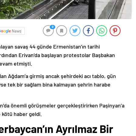
0
News
şlayan savaş 44 günde Ermenistan’ın tarihi
ardından Erivan’da başlayan protestolar Başbakan
devam etmişti.
lan Ağdam’a girmiş ancak şehirdeki acı tablo, gün
deyse tek bir sağlam bina kalmayan şehrin harabe
’da önemli görüşmeler gerçekleştirirken Paşinyan’a
 kötü haber geldi.
erbaycan’ın Ayrılmaz Bir