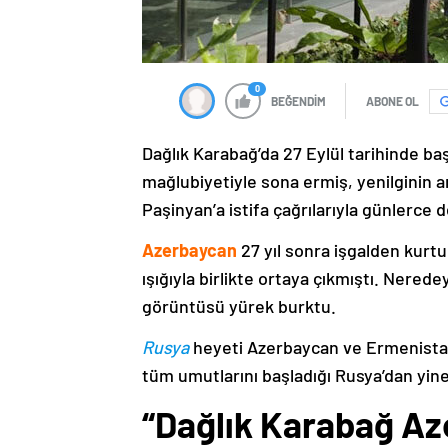
0
BEĞENDİM
ABONE OL
Dağlık Karabağ’da 27 Eylül tarihinde ba
mağlubiyetiyle sona ermiş, yenilginin 
Paşinyan’a istifa çağrılarıyla günlerce 
Azerbaycan
27 yıl sonra işgalden kurtu
ışığıyla birlikte ortaya çıkmıştı. Nere
görüntüsü yürek burktu.
Rusya
heyeti Azerbaycan ve Ermenistan
tüm umutlarını başladığı Rusya’dan yine
“Dağlık Karabağ Az