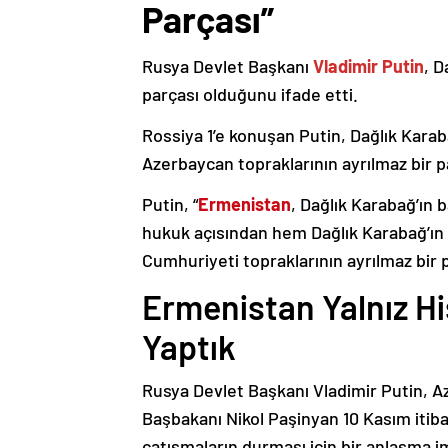
Parçası”
Rusya Devlet Başkanı
Vladimir Putin
, D
parçası olduğunu ifade etti.
Rossiya 1’e konuşan Putin, Dağlık Karaba
Azerbaycan topraklarının ayrılmaz bir p
Putin, “
Ermenistan
, Dağlık Karabağ’ın 
hukuk açısından hem Dağlık Karabağ’ı
Cumhuriyeti topraklarının ayrılmaz bir 
Ermenistan Yalnız H
Yaptık
Rusya Devlet Başkanı Vladimir Putin, 
Başbakanı Nikol Paşinyan 10 Kasım itib
çatışmaların durması için bir anlaşma i