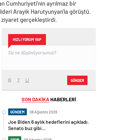
n Cumhuriyeti'nin ayrılmaz bir
lideri Arayik Harutyunyan'la görüştü.
iyaret gerçekleştirdi.
HIZLI YORUM YAP
GÖNDER
SON DAKİKA
HABERLERİ
GÜNDEM
06 Ağustos 2026
Joe Biden 6 aylık hedeflerini açıkladı.
Senato buz gibi…
SPOR
06 Ağustos 2026