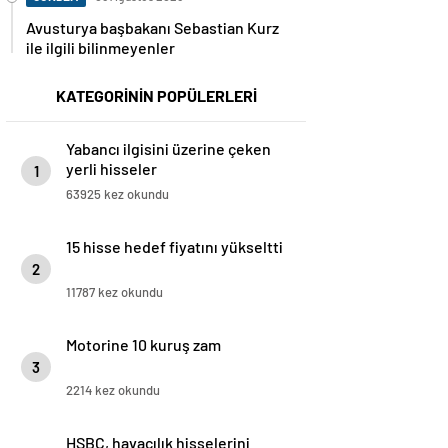
Avusturya başbakanı Sebastian Kurz
ile ilgili bilinmeyenler
KATEGORİNİN POPÜLERLERİ
Yabancı ilgisini üzerine çeken
yerli hisseler
1
63925 kez okundu
15 hisse hedef fiyatını yükseltti
2
11787 kez okundu
Motorine 10 kuruş zam
3
2214 kez okundu
HSBC, havacılık hisselerini