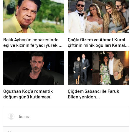
Balık Ayhan’ın cenazesinde
Çağla Gizem ve Ahmet Kural
eşi ve kızının feryadı yürekleri
çiftinin minik oğulları Kemal, 1
dağladı: “Baba kalk canım
yaşına bastı! İşte doğum
yanıyor!”
gününden kareler!
Oğuzhan Koç’a romantik
Çiğdem Sabancı ile Faruk
doğum günü kutlaması!
Bilen yeniden
adliyelik… Sabancıların eski
damadı, eski eşinin hapis
yatmasını istedi!