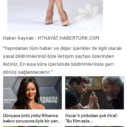
Haber Kaynak : HTHAYAT.HABERTURK.COM
“Yayınlanan tüm haber ve diğer içerikler ile ilgili olarak
yasal bildirimlerinizi bize iletişim sayfası üzerinden
iletiniz. En kısa süre içerisinde bildirimlerinize geri
dönüş sağlanılacaktır.”
Dünyaca ünlü yıldız Rihanna
Oscar’lı yıldızdan şok itiraf:
bakıcı sorusuna öyle bir yanıt
“Bu film asla
verdi ki! “35 yıl boyunca…”
yayınlanmamalıydı!”