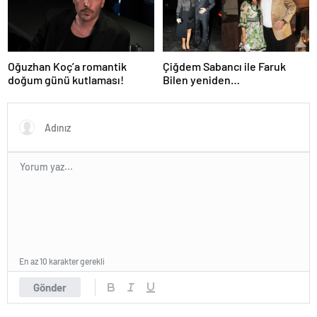
Oğuzhan Koç’a romantik
Çiğdem Sabancı ile Faruk
doğum günü kutlaması!
Bilen yeniden
adliyelik… Sabancıların eski
damadı, eski eşinin hapis
yatmasını istedi!
En az 10 karakter gerekli
Gönder