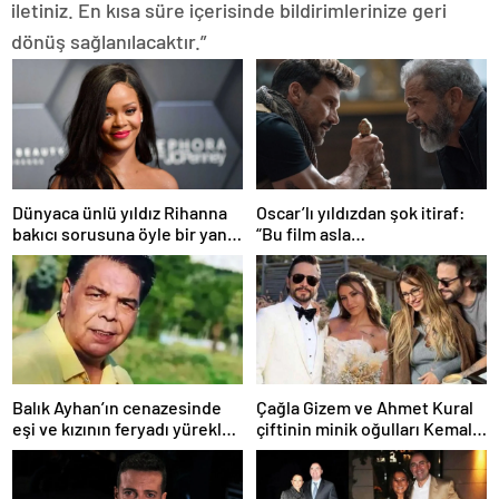
iletiniz. En kısa süre içerisinde bildirimlerinize geri
dönüş sağlanılacaktır.”
Dünyaca ünlü yıldız Rihanna
Oscar’lı yıldızdan şok itiraf:
bakıcı sorusuna öyle bir yanıt
“Bu film asla
verdi ki! “35 yıl boyunca…”
yayınlanmamalıydı!”
Balık Ayhan’ın cenazesinde
Çağla Gizem ve Ahmet Kural
eşi ve kızının feryadı yürekleri
çiftinin minik oğulları Kemal, 1
dağladı: “Baba kalk canım
yaşına bastı! İşte doğum
yanıyor!”
gününden kareler!