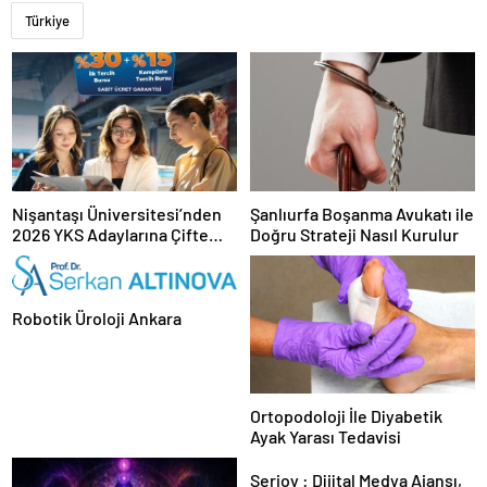
Türkiye
Nişantaşı Üniversitesi’nden
Şanlıurfa Boşanma Avukatı ile
2026 YKS Adaylarına Çifte
Doğru Strateji Nasıl Kurulur
Güvence: Sabit Ücret ve
Kesintisiz Burs
Robotik Üroloji Ankara
Ortopodoloji İle Diyabetik
Ayak Yarası Tedavisi
Serjoy : Dijital Medya Ajansı,