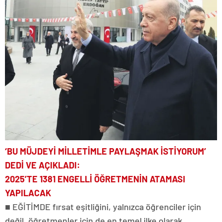
‘BU MÜJDEYİ MİLLETİMLE
PAYLAŞMAK İSTİYORUM’
DEDİ VE AÇIKLADI:
2025’TE 1381 ENGELLİ
ÖĞRETMENİN ATAMASI
YAPILACAK
■ EĞİTİMDE fırsat eşitliğini, yalnızca öğrenciler için
değil, öğretmenler için de en temel ilke olarak