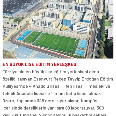
EN BÜYÜK LİSE EĞİTİM YERLEŞKESİ
Türkiye’nin en büyük lise eğitim yerleşkesi olma
özelliği taşıyan Esenyurt Recep Tayyip Erdoğan Eğitim
Külliyesi’nde 4 Anadolu lisesi, 1 fen lisesi, 1 mesleki ve
teknik Anadolu lisesi ile 1 imam hatip lisesi olmak
üzere, toplamda 345 derslik yer alıyor. Kampüs
içerisinde dersliklerin yanı sıra 88 laboratuvar, 500
kişilik kütüphane, 2 spor salonu, 8 basketbol sahası,