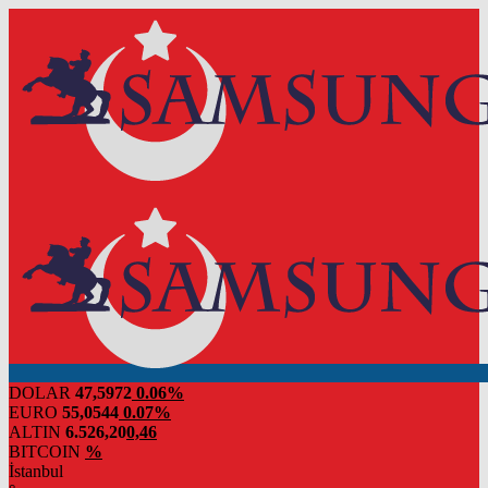
DOLAR
47,5972
0.06%
EURO
55,0544
0.07%
ALTIN
6.526,20
0,46
BITCOIN
%
İstanbul