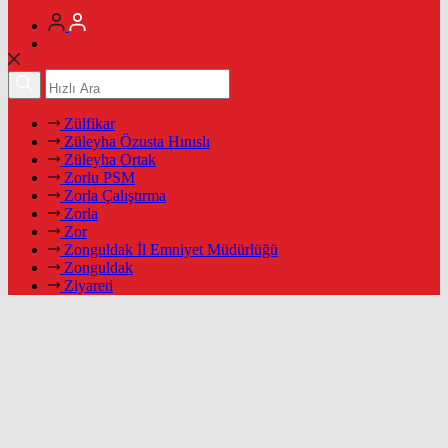
Zülfikar
Züleyha Özusta Hınıslı
Züleyha Ortak
Zorlu PSM
Zorla Çalıştırma
Zorla
Zor
Zonguldak İl Emniyet Müdürlüğü
Zonguldak
Ziyareti