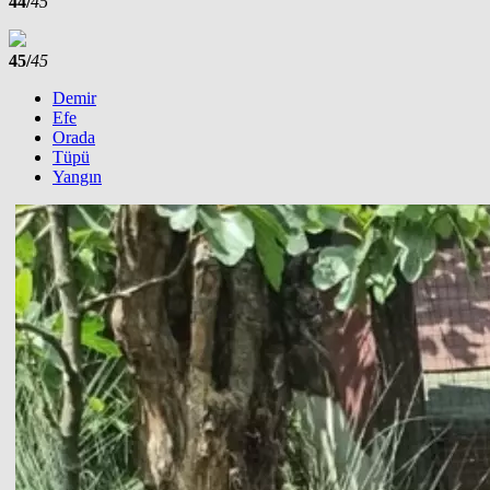
44/
45
45/
45
Demir
Efe
Orada
Tüpü
Yangın