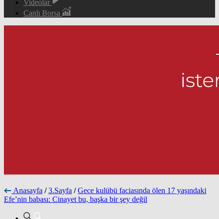
Videolar
Canlı Borsa
Anasayfa
/
3.Sayfa
/
Gece kulübü faciasında ölen 17 yaşındaki
Efe’nin babası: Cinayet bu, başka bir şey değil