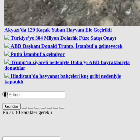
Akyazı’da 129 Kaçak Yaban Hayvanı Ele Geçirildi
Türkiye’ye 304 Milyon Dolarlık Füze Satışı Onayı
ABD Başkanı Donald Trump, İstanbul’a gelmeyecek
Putin İstanbul’a gelmiyor
Trump’ın ziyareti nedeniyle Doha’yı ABD bayraklarıyla
donattılar
Hindistan’da hayvanat bahçeleri kuş gribi nedeniyle
kapatıldı
Gönder
En az 10 karakter gerekli