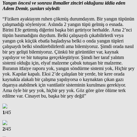
Yangın öncesi ve sonrası ihmaller zinciri olduğunu iddia eden
Adem Demir, şunları söyledi:
“Fiziken ayaktayım ruhen çökmüş durumdayım. Bir yangın tüpünün
çalışmadığı söyleniyor. Aslında 2 yangın tüpü gelmiş o esnada.
Birini Efe getirmiş diğerini başka biri getiriyor herhalde. Ama 2’nci
tüpün basmadığını duydum. Belki çalışsaydı çıkabilirlerdi veya
yangın çok küçük ebatla başladıysa belki o onda yangın tüpleri
çalışsaydı belki söndürebilirlerdi ama bilemiyoruz. Şimdi orada nasıl
bir şey gelişti bilemiyoruz. Çünkü bir görüntüler var, kaynak
yapılıyor ve bir tutuşma gerçekleştiriyor. Şimdi her taraf yalıtım
sistemi olduğu için, elyaf malzeme çabuk tutuşan bir malzeme.
Buranın itfaiye raporu yok, yangın söndürme sistemi yok, Hiçbir şey
yok. Kapılar kapalı. Eksi 2’de çalışılan bir yerde, bir kere orada
kaynakla alakalı bir çalışma yapılıyorsa o kaynaktan çıkan gazı
dışarıya atabilmek için vantilatör sisteminin kurulması gerekiyor.
Ama öyle bir şey yok, hiçbir şey yok. Göz göre göre ölüme terk
edilme var. Cinayet bu, başka bir şey değil”
1/
45
2/
45