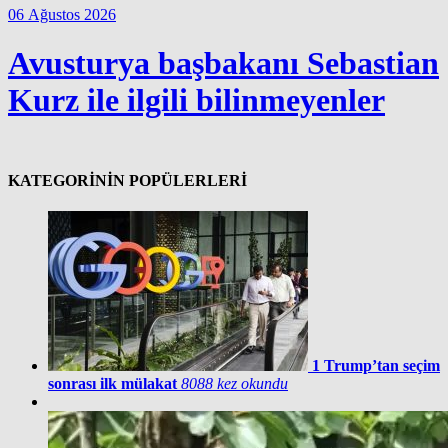
06 Ağustos 2026
Avusturya başbakanı Sebastian
Kurz ile ilgili bilinmeyenler
KATEGORİNİN POPÜLERLERİ
1
Trump’tan seçim
sonrası ilk mülakat
8088 kez okundu