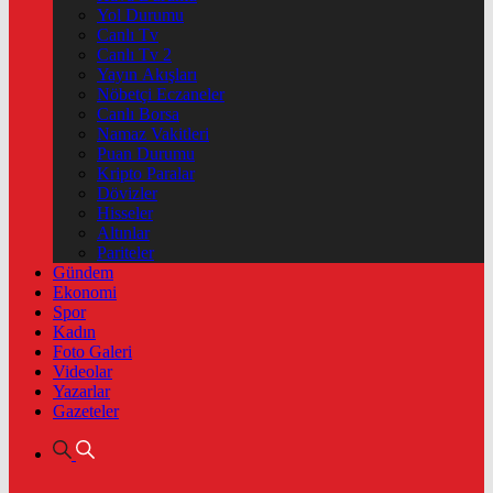
Yol Durumu
Canlı Tv
Canlı Tv 2
Yayın Akışları
Nöbetçi Eczaneler
Canlı Borsa
Namaz Vakitleri
Puan Durumu
Kripto Paralar
Dövizler
Hisseler
Altınlar
Pariteler
Gündem
Ekonomi
Spor
Kadın
Foto Galeri
Videolar
Yazarlar
Gazeteler