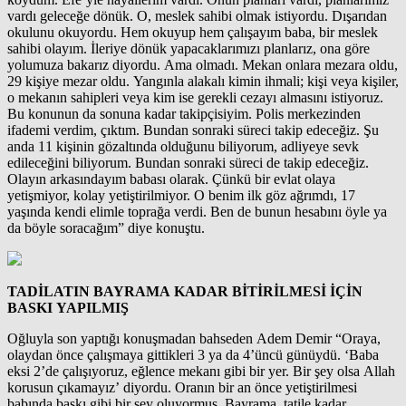
vardı geleceğe dönük. O, meslek sahibi olmak istiyordu. Dışarıdan
okulunu okuyordu. Hem okuyup hem çalışayım baba, bir meslek
sahibi olayım. İleriye dönük yapacaklarımızı planlarız, ona göre
yolumuza bakarız diyordu. Ama olmadı. Mekan onlara mezara oldu,
29 kişiye mezar oldu. Yangınla alakalı kimin ihmali; kişi veya kişiler,
o mekanın sahipleri veya kim ise gerekli cezayı almasını istiyoruz.
Bu konunun da sonuna kadar takipçisiyim. Polis merkezinden
ifademi verdim, çıktım. Bundan sonraki süreci takip edeceğiz. Şu
anda 11 kişinin gözaltında olduğunu biliyorum, adliyeye sevk
edileceğini biliyorum. Bundan sonraki süreci de takip edeceğiz.
Olayın arkasındayım babası olarak. Çünkü bir evlat olaya
yetişmiyor, kolay yetiştirilmiyor. O benim ilk göz ağrımdı, 17
yaşında kendi elimle toprağa verdi. Ben de bunun hesabını öyle ya
da böyle soracağım” diye konuştu.
TADİLATIN BAYRAMA KADAR BİTİRİLMESİ İÇİN
BASKI YAPILMIŞ
Oğluyla son yaptığı konuşmadan bahseden Adem Demir “Oraya,
olaydan önce çalışmaya gittikleri 3 ya da 4’üncü günüydü. ‘Baba
eksi 2’de çalışıyoruz, eğlence mekanı gibi bir yer. Bir şey olsa Allah
korusun çıkamayız’ diyordu. Oranın bir an önce yetiştirilmesi
babında baskı gibi bir şey oluyormuş. Bayrama, tatile kadar