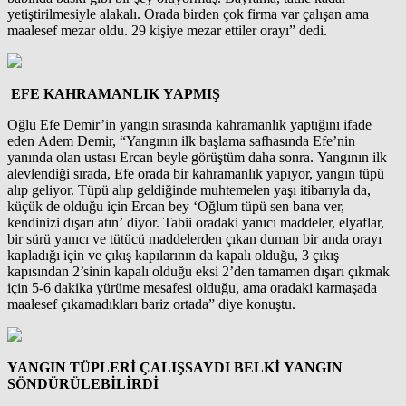
yetiştirilmesiyle alakalı. Orada birden çok firma var çalışan ama
maalesef mezar oldu. 29 kişiye mezar ettiler orayı” dedi.
EFE KAHRAMANLIK YAPMIŞ
Oğlu Efe Demir’in yangın sırasında kahramanlık yaptığını ifade
eden Adem Demir, “Yangının ilk başlama safhasında Efe’nin
yanında olan ustası Ercan beyle görüştüm daha sonra. Yangının ilk
alevlendiği sırada, Efe orada bir kahramanlık yapıyor, yangın tüpü
alıp geliyor. Tüpü alıp geldiğinde muhtemelen yaşı itibarıyla da,
küçük de olduğu için Ercan bey ‘Oğlum tüpü sen bana ver,
kendinizi dışarı atın’ diyor. Tabii oradaki yanıcı maddeler, elyaflar,
bir sürü yanıcı ve tütücü maddelerden çıkan duman bir anda orayı
kapladığı için ve çıkış kapılarının da kapalı olduğu, 3 çıkış
kapısından 2’sinin kapalı olduğu eksi 2’den tamamen dışarı çıkmak
için 5-6 dakika yürüme mesafesi olduğu, ama oradaki karmaşada
maalesef çıkamadıkları bariz ortada” diye konuştu.
YANGIN TÜPLERİ ÇALIŞSAYDI BELKİ YANGIN
SÖNDÜRÜLEBİLİRDİ