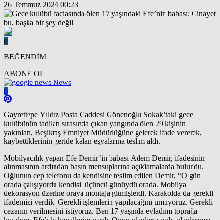
26 Temmuz 2024 00:23
0
BEĞENDİM
ABONE OL
News
0
Gayrettepe Yıldız Posta Caddesi Gönenoğlu Sokak’taki gece
kulübünün tadilatı sırasında çıkan yangında ölen 29 kişinin
yakınları, Beşiktaş Emniyet Müdürlüğüne gelerek ifade vererek,
kaybettiklerinin geride kalan eşyalarına teslim aldı.
Mobilyacılık yapan Efe Demir’in babası Adem Demir, ifadesinin
alınmasının ardından basın mensuplarına açıklamalarda bulundu.
Oğlunun cep telefonu da kendisine teslim edilen Demir, “O gün
orada çalışıyordu kendisi, üçüncü günüydü orada. Mobilya
dekorasyon üzerine oraya montaja gitmişlerdi. Karakolda da gerekli
ifademizi verdik. Gerekli işlemlerin yapılacağını umuyoruz. Gerekli
cezanın verilmesini istiyoruz. Ben 17 yaşında evladımı toprağa
koydum. Efe’yle hayallerim vardı. Onun planları vardı, planlarımız