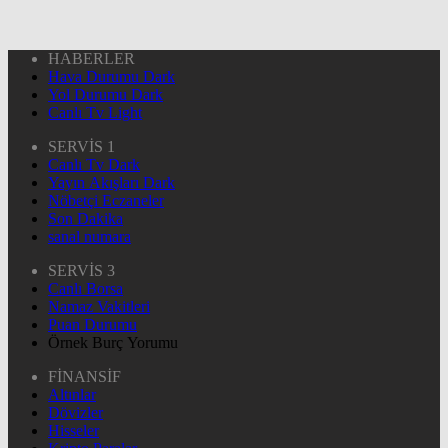
HABERLER
Hava Durumu Dark
Yol Durumu Dark
Canlı Tv Light
SERVİS 1
Canlı Tv Dark
Yayın Akışları Dark
Nöbetçi Eczaneler
Son Dakika
sanal numara
SERVİS 3
Canlı Borsa
Namaz Vakitleri
Puan Durumu
Örnek Burç Yorumu
FİNANSİF
Altınlar
Dövizler
Hisseler