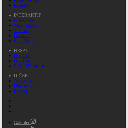
Kripto Paralar
Pariteler
İNTERAKTİF
Foto Galeri
Video Galeri
Yazarlar
Gazeteler
Sıcak Haber
HESAP
Üye Giriş
Üye Kayıt
Şifremi Unuttum
DİĞER
Anasayfa
Hakkımızda
İletişim
Galeriler