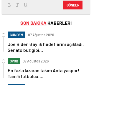
GÖNDER
SON DAKİKA
HABERLERİ
GÜNDEM
07 Ağustos 2026
Joe Biden 6 aylık hedeflerini açıkladı.
Senato buz gibi…
SPOR
07 Ağustos 2026
En fazla kızaran takım Antalyaspor!
Tam 5 futbolcu….
GÜNDEM
07 Ağustos 2026
Norweç silahlı kuvvetleri kadınlardan
oluşan özel kuvvetler eğitimlerini
başlattı.
SPOR
07 Ağustos 2026
Cristiano Ronaldo’nun akıllara zarar
tüm kariyerinin istatistiğini çıkardık !