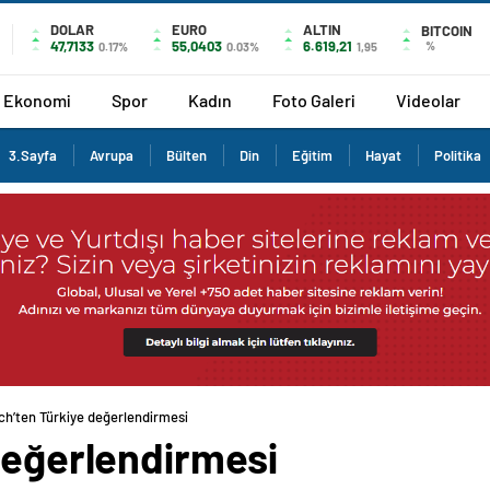
DOLAR
EURO
ALTIN
BITCOIN
47,7133
55,0403
6.619,21
%
0.17%
0.03%
1,95
Ekonomi
Spor
Kadın
Foto Galeri
Videolar
3.Sayfa
Avrupa
Bülten
Din
Eğitim
Hayat
Politika
tch’ten Türkiye değerlendirmesi
değerlendirmesi