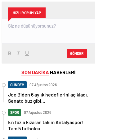
HIZLI YORUM YAP
GÖNDER
SON DAKİKA
HABERLERİ
GÜNDEM
07 Ağustos 2026
Joe Biden 6 aylık hedeflerini açıkladı.
Senato buz gibi…
SPOR
07 Ağustos 2026
En fazla kızaran takım Antalyaspor!
Tam 5 futbolcu….