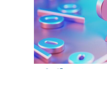
0
BEĞENDİM
ABONE OL
Haber Kaynak : MILLIYET.COM.TR
“Yayınlanan tüm haber ve diğer içerikler i
üzerinden iletiniz. En kısa süre içerisin