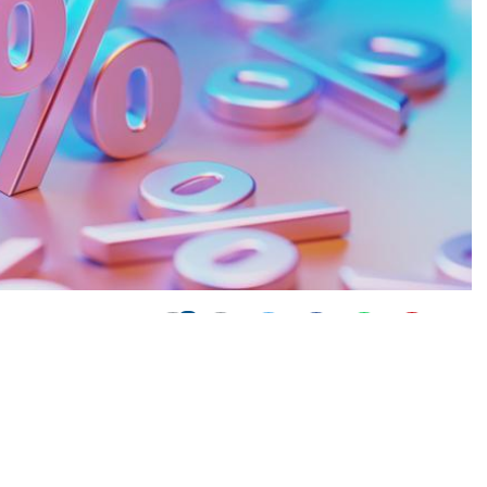
0
News
le ilgili olarak yasal bildirimlerinizi bize iletişim sayfası
de bildirimlerinize geri dönüş sağlanılacaktır.”