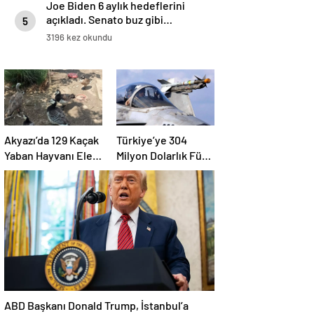
Joe Biden 6 aylık hedeflerini
açıkladı. Senato buz gibi…
5
3196 kez okundu
Akyazı’da 129 Kaçak
Türkiye’ye 304
Yaban Hayvanı Ele
Milyon Dolarlık Füze
Geçirildi
Satışı Onayı
ABD Başkanı Donald Trump, İstanbul’a