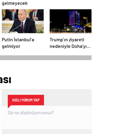
gelmeyecek
Putin İstanbul’a
Trump’ın ziyareti
gelmiyor
nedeniyle Doha’yı
ABD bayraklarıyla
donattılar
ası
HIZLI YORUM YAP