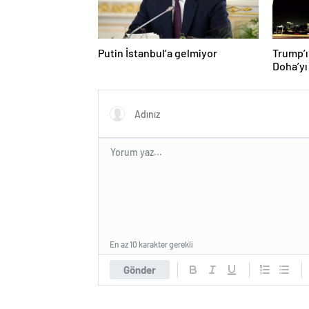
Putin İstanbul’a gelmiyor
Trump’ı
Doha’yı
donattı
En az 10 karakter gerekli
Gönder