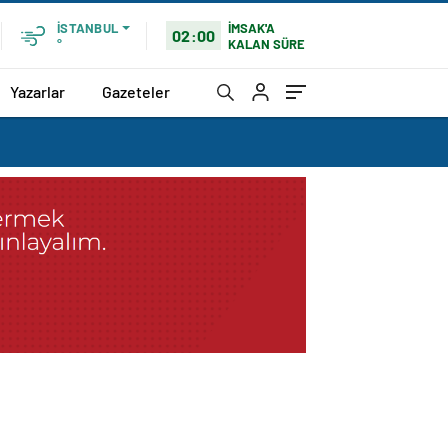
İMSAK'A
İSTANBUL
02:00
KALAN SÜRE
°
Yazarlar
Gazeteler