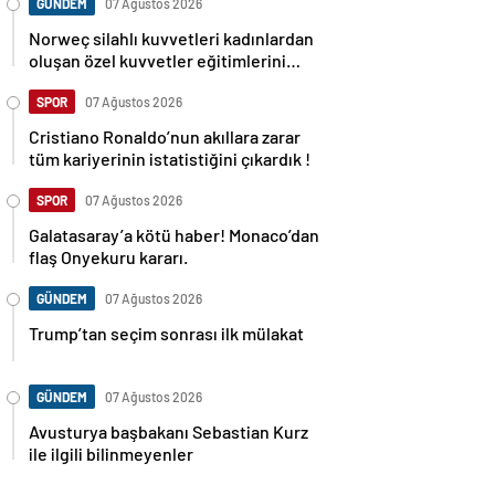
GÜNDEM
07 Ağustos 2026
Norweç silahlı kuvvetleri kadınlardan
oluşan özel kuvvetler eğitimlerini
başlattı.
SPOR
07 Ağustos 2026
Cristiano Ronaldo’nun akıllara zarar
tüm kariyerinin istatistiğini çıkardık !
SPOR
07 Ağustos 2026
Galatasaray’a kötü haber! Monaco’dan
flaş Onyekuru kararı.
GÜNDEM
07 Ağustos 2026
Trump’tan seçim sonrası ilk mülakat
GÜNDEM
07 Ağustos 2026
Avusturya başbakanı Sebastian Kurz
ile ilgili bilinmeyenler