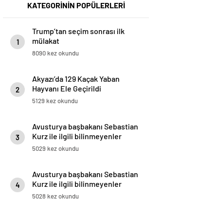
KATEGORİNİN POPÜLERLERİ
Trump’tan seçim sonrası ilk
mülakat
1
8090 kez okundu
Akyazı’da 129 Kaçak Yaban
Hayvanı Ele Geçirildi
2
5129 kez okundu
Avusturya başbakanı Sebastian
Kurz ile ilgili bilinmeyenler
3
5029 kez okundu
Avusturya başbakanı Sebastian
Kurz ile ilgili bilinmeyenler
4
5028 kez okundu