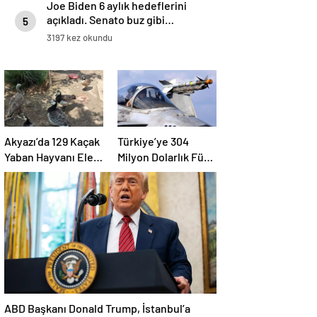
Joe Biden 6 aylık hedeflerini
açıkladı. Senato buz gibi…
5
3197 kez okundu
Akyazı’da 129 Kaçak
Türkiye’ye 304
Yaban Hayvanı Ele
Milyon Dolarlık Füze
Geçirildi
Satışı Onayı
ABD Başkanı Donald Trump, İstanbul’a