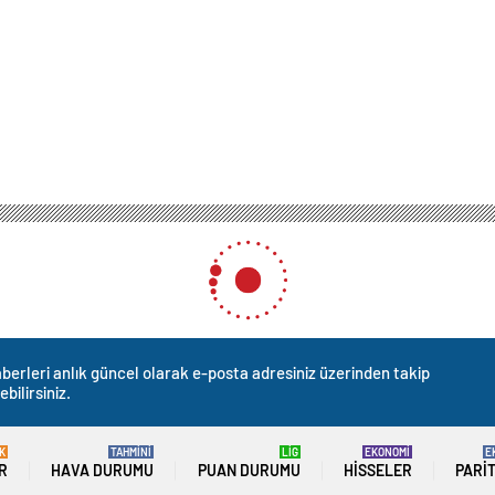
berleri anlık güncel olarak e-posta adresiniz üzerinden takip
ebilirsiniz.
K
TAHMİNİ
LİG
EKONOMİ
E
R
HAVA DURUMU
PUAN DURUMU
HISSELER
PARI