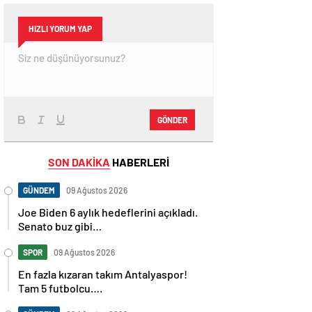
HIZLI YORUM YAP
GÖNDER
SON DAKİKA
HABERLERİ
GÜNDEM
09 Ağustos 2026
Joe Biden 6 aylık hedeflerini açıkladı.
Senato buz gibi…
SPOR
09 Ağustos 2026
En fazla kızaran takım Antalyaspor!
Tam 5 futbolcu….