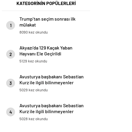
KATEGORİNİN POPÜLERLERİ
Trump’tan seçim sonrası ilk
mülakat
1
8090 kez okundu
Akyazı’da 129 Kaçak Yaban
Hayvanı Ele Geçirildi
2
5129 kez okundu
Avusturya başbakanı Sebastian
Kurz ile ilgili bilinmeyenler
3
5029 kez okundu
Avusturya başbakanı Sebastian
Kurz ile ilgili bilinmeyenler
4
5028 kez okundu