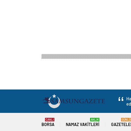
Ha
ed
CANLI
ANLIK
GÜNLÜ
BORSA
NAMAZ VAKITLERI
GAZETELE