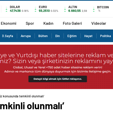
DOLAR
EURO
ALTIN
BITCOIN
47,7436
55,2510
6.660,55
%
0.18%
0.32%
2,59
Ekonomi
Spor
Kadın
Foto Galeri
Videolar
3.Sayfa
Avrupa
Bülten
Din
Eğitim
Hayat
Politika
iz konusunda temkinli olunmalı’
mkinli olunmalı’