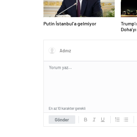
Putin İstanbul’a gelmiyor
Trump’ı
Doha’yı
donattı
En az 10 karakter gerekli
Gönder