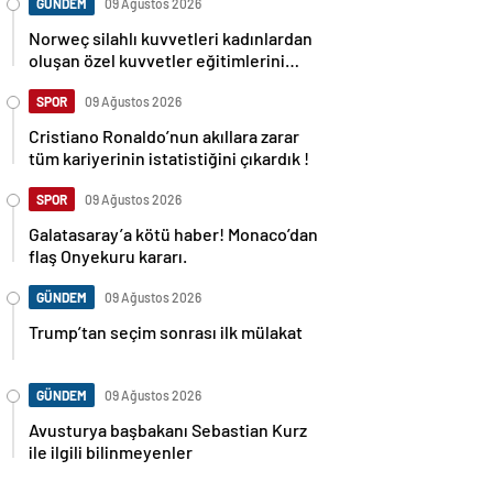
GÜNDEM
09 Ağustos 2026
Norweç silahlı kuvvetleri kadınlardan
oluşan özel kuvvetler eğitimlerini
başlattı.
SPOR
09 Ağustos 2026
Cristiano Ronaldo’nun akıllara zarar
tüm kariyerinin istatistiğini çıkardık !
SPOR
09 Ağustos 2026
Galatasaray’a kötü haber! Monaco’dan
flaş Onyekuru kararı.
GÜNDEM
09 Ağustos 2026
Trump’tan seçim sonrası ilk mülakat
GÜNDEM
09 Ağustos 2026
Avusturya başbakanı Sebastian Kurz
ile ilgili bilinmeyenler