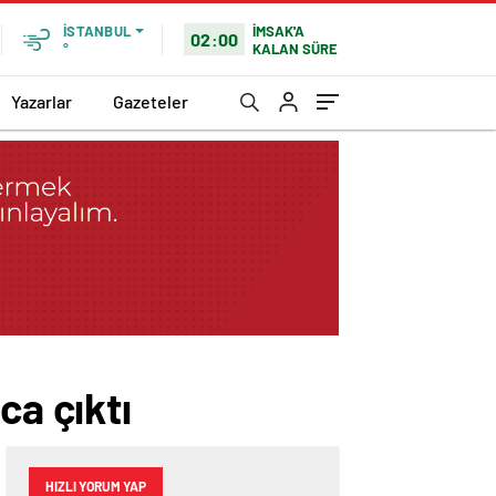
İMSAK'A
İSTANBUL
02:00
KALAN SÜRE
°
Yazarlar
Gazeteler
ca çıktı
HIZLI YORUM YAP