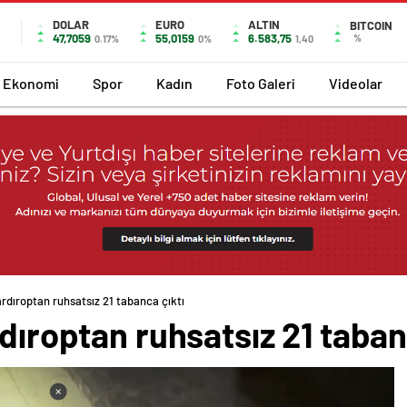
DOLAR
EURO
ALTIN
BITCOIN
47,7059
55,0159
6.583,75
%
0.17%
0%
1,40
Ekonomi
Spor
Kadın
Foto Galeri
Videolar
ardıroptan ruhsatsız 21 tabanca çıktı
rdıroptan ruhsatsız 21 taban