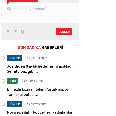
GÖNDER
SON DAKİKA
HABERLERİ
GÜNDEM
07 Ağustos 2026
Joe Biden 6 aylık hedeflerini açıkladı.
Senato buz gibi…
SPOR
07 Ağustos 2026
En fazla kızaran takım Antalyaspor!
Tam 5 futbolcu….
GÜNDEM
07 Ağustos 2026
Norweç silahlı kuvvetleri kadınlardan