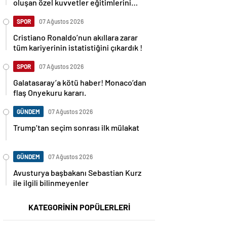
oluşan özel kuvvetler eğitimlerini
başlattı.
SPOR
07 Ağustos 2026
Cristiano Ronaldo’nun akıllara zarar
tüm kariyerinin istatistiğini çıkardık !
SPOR
07 Ağustos 2026
Galatasaray’a kötü haber! Monaco’dan
flaş Onyekuru kararı.
GÜNDEM
07 Ağustos 2026
Trump’tan seçim sonrası ilk mülakat
GÜNDEM
07 Ağustos 2026
Avusturya başbakanı Sebastian Kurz
ile ilgili bilinmeyenler
KATEGORİNİN POPÜLERLERİ