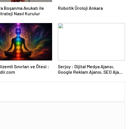
fa Boşanma Avukatı ile
Robotik Üroloji Ankara
trateji Nasıl Kurulur
izemli Sınırları ve Ötesi :
Serjoy : Dijital Medya Ajansı,
dir.com
Google Reklam Ajansı, SEO Ajansı
ve Web Tasarım Ajansı