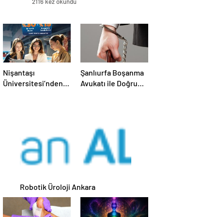
2116 kez okundu
Nişantaşı
Şanlıurfa Boşanma
Üniversitesi’nden
Avukatı ile Doğru
2026 YKS
Strateji Nasıl
Adaylarına Çifte
Kurulur
Güvence: Sabit
Ücret ve Kesintisiz
Burs
Robotik Üroloji Ankara