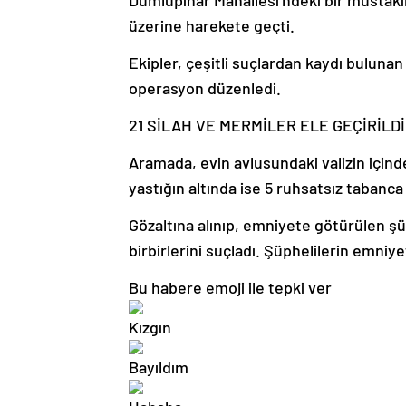
Dumlupınar Mahallesi’ndeki bir müstakil
üzerine harekete geçti.
Ekipler, çeşitli suçlardan kaydı bulunan ş
operasyon düzenledi.
21 SİLAH VE MERMİLER ELE GEÇİRİLDİ
Aramada, evin avlusundaki valizin içind
yastığın altında ise 5 ruhsatsız tabanca
Gözaltına alınıp, emniyete götürülen şüp
birbirlerini suçladı. Şüphelilerin emniye
Bu habere emoji ile tepki ver