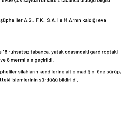
 evde çok sayıda ruhsatsız tabanca olduğu bilgisi
üpheliler A.S., F.K., S.A. ile M.A.’nın kaldığı eve
e 16 ruhsatsız tabanca, yatak odasındaki gardıroptaki
 ve 8 mermi ele geçirildi.
heliler silahların kendilerine ait olmadığını öne sürüp,
tteki işlemlerinin sürdüğü bildirildi.