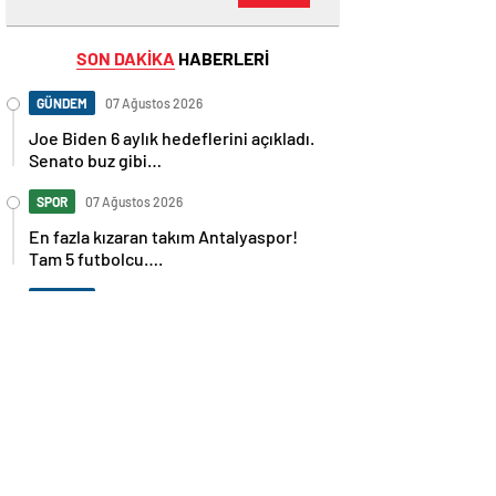
SON DAKİKA
HABERLERİ
GÜNDEM
07 Ağustos 2026
Joe Biden 6 aylık hedeflerini açıkladı.
Senato buz gibi…
SPOR
07 Ağustos 2026
En fazla kızaran takım Antalyaspor!
Tam 5 futbolcu….
GÜNDEM
07 Ağustos 2026
Norweç silahlı kuvvetleri kadınlardan
oluşan özel kuvvetler eğitimlerini
başlattı.
SPOR
07 Ağustos 2026
Cristiano Ronaldo’nun akıllara zarar
tüm kariyerinin istatistiğini çıkardık !