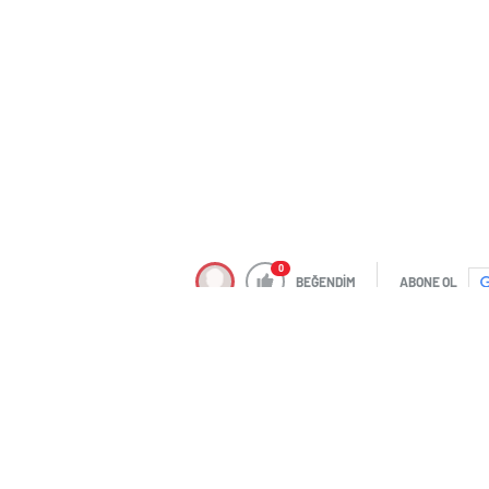
0
BEĞENDİM
ABONE OL