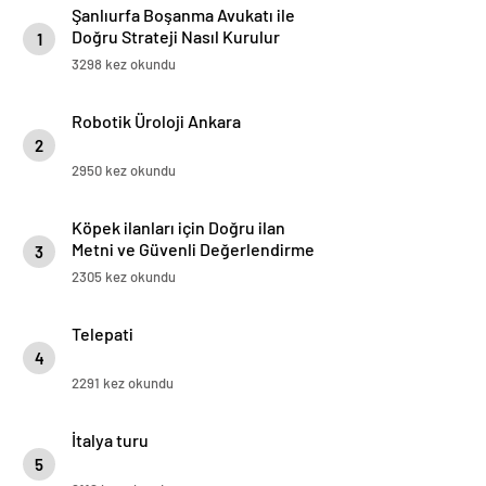
Şanlıurfa Boşanma Avukatı ile
Doğru Strateji Nasıl Kurulur
1
3298 kez okundu
Robotik Üroloji Ankara
2
2950 kez okundu
Köpek ilanları için Doğru ilan
Metni ve Güvenli Değerlendirme
3
Rehberi
2305 kez okundu
Telepati
4
2291 kez okundu
İtalya turu
5