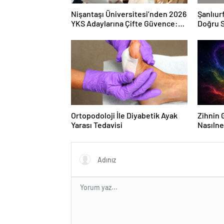
Nişantaşı Üniversitesi’nden 2026
Şanlıur
YKS Adaylarına Çifte Güvence:
Doğru S
Sabit Ücret ve Kesintisiz Burs
Ortopodoloji İle Diyabetik Ayak
Zihnin G
Yarası Tedavisi
Nasılne