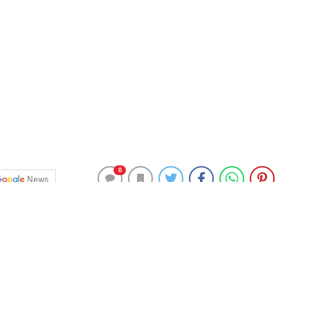
0
News