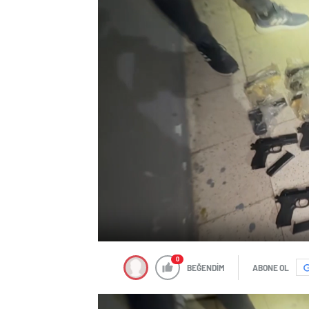
0
BEĞENDİM
ABONE OL