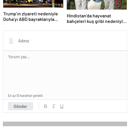
Trump’ın ziyareti nedeniyle
Hindistan’da hayvanat
Doha’yı ABD bayraklarıyla
bahçeleri kuş gribi nedeniyle
donattılar
kapatıldı
En az 10 karakter gerekli
Gönder