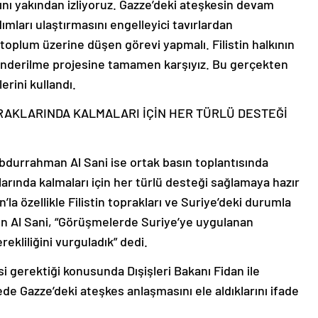
nı yakından izliyoruz. Gazze’deki ateşkesin devam
ımları ulaştırmasını engelleyici tavırlardan
 toplum üzerine düşen görevi yapmalı. Filistin halkının
önderilme projesine tamamen karşıyız. Bu gerçekten
lerini kullandı.
PRAKLARINDA KALMALARI İÇİN HER TÜRLÜ DESTEĞİ
durrahman Al Sani ise ortak basın toplantısında
klarında kalmaları için her türlü desteği sağlamaya hazır
’la özellikle Filistin toprakları ve Suriye’deki durumla
den Al Sani, “Görüşmelerde Suriye’ye uygulanan
rekliliğini vurguladık” dedi.
i gerektiği konusunda Dışişleri Bakanı Fidan ile
ede Gazze’deki ateşkes anlaşmasını ele aldıklarını ifade