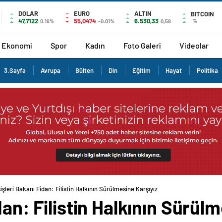
DOLAR
EURO
ALTIN
BITCOIN
47,7122
55,0474
6.530,33
%
0.16%
-0.01%
0,58
Ekonomi
Spor
Kadın
Foto Galeri
Videolar
3.Sayfa
Avrupa
Bülten
Din
Eğitim
Hayat
Politika
şişleri Bakanı Fidan: Filistin Halkının Sürülmesine Karşıyız
dan: Filistin Halkının Sürül