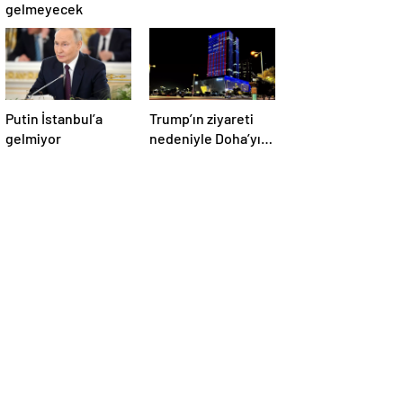
gelmeyecek
Putin İstanbul’a
Trump’ın ziyareti
gelmiyor
nedeniyle Doha’yı
ABD bayraklarıyla
donattılar