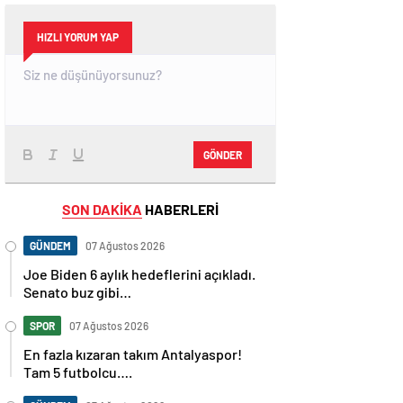
HIZLI YORUM YAP
GÖNDER
SON DAKİKA
HABERLERİ
GÜNDEM
07 Ağustos 2026
Joe Biden 6 aylık hedeflerini açıkladı.
Senato buz gibi…
SPOR
07 Ağustos 2026
En fazla kızaran takım Antalyaspor!
Tam 5 futbolcu….