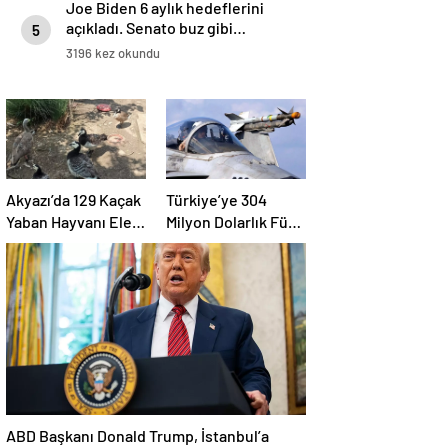
Joe Biden 6 aylık hedeflerini
açıkladı. Senato buz gibi…
5
3196 kez okundu
Akyazı’da 129 Kaçak
Türkiye’ye 304
Yaban Hayvanı Ele
Milyon Dolarlık Füze
Geçirildi
Satışı Onayı
ABD Başkanı Donald Trump, İstanbul’a