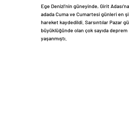
Ege Denizi’nin güneyinde, Girit Adası’
adada Cuma ve Cumartesi günleri en şid
hareket kaydedildi. Sarsıntılar Pazar g
büyüklüğünde olan çok sayıda deprem m
yaşanmıştı.
Yunan hükümeti sarsıntıların volkanik d
paylaşırken uzmanların uyarısıyla bir di
Pazartesi günü kapalı kalacak. Santorini
limandan uzak durma çağrısı yapıldı.
Birden fazla fay hattı üzerinde bulunan 
depremler şu ana dek herhangi bir has
Ege tarihinin en büyük felaketlerinden b
Yunanistan anakarasının güneydoğusu i
Adaları’ndan biri olan Santorini’de, g