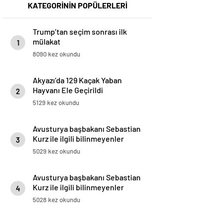
KATEGORİNİN POPÜLERLERİ
Trump’tan seçim sonrası ilk
mülakat
1
8090 kez okundu
Akyazı’da 129 Kaçak Yaban
Hayvanı Ele Geçirildi
2
5129 kez okundu
Avusturya başbakanı Sebastian
Kurz ile ilgili bilinmeyenler
3
5029 kez okundu
Avusturya başbakanı Sebastian
Kurz ile ilgili bilinmeyenler
4
5028 kez okundu