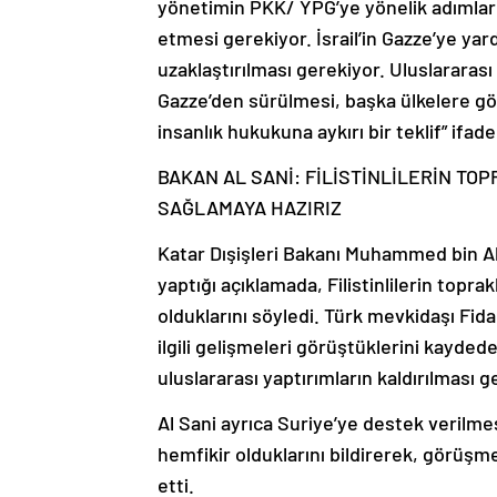
yönetimin PKK/ YPG’ye yönelik adımları
etmesi gerekiyor. İsrail’in Gazze’ye yard
uzaklaştırılması gerekiyor. Uluslararası
Gazze’den sürülmesi, başka ülkelere g
insanlık hukukuna aykırı bir teklif” ifade
BAKAN AL SANİ: FİLİSTİNLİLERİN TO
SAĞLAMAYA HAZIRIZ
Katar Dışişleri Bakanı Muhammed bin Ab
yaptığı açıklamada, Filistinlilerin topra
olduklarını söyledi. Türk mevkidaşı Fidan
ilgili gelişmeleri görüştüklerini kayde
uluslararası yaptırımların kaldırılması ge
Al Sani ayrıca Suriye’ye destek verilmes
hemfikir olduklarını bildirerek, görüşm
etti.