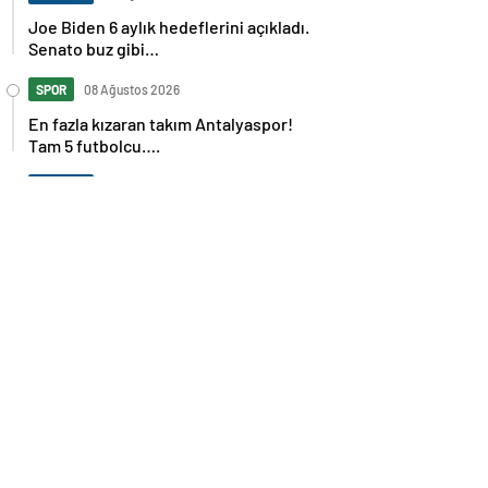
Joe Biden 6 aylık hedeflerini açıkladı.
Senato buz gibi…
SPOR
08 Ağustos 2026
En fazla kızaran takım Antalyaspor!
Tam 5 futbolcu….
GÜNDEM
08 Ağustos 2026
Norweç silahlı kuvvetleri kadınlardan
oluşan özel kuvvetler eğitimlerini
başlattı.
SPOR
08 Ağustos 2026
Cristiano Ronaldo’nun akıllara zarar
tüm kariyerinin istatistiğini çıkardık !
SPOR
08 Ağustos 2026
Galatasaray’a kötü haber! Monaco’dan
flaş Onyekuru kararı.
GÜNDEM
08 Ağustos 2026