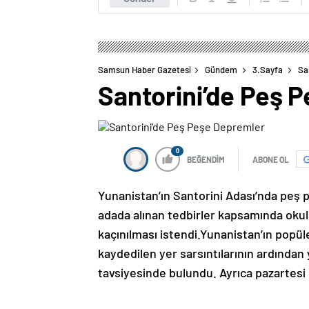
Samsun Haber Gazetesi
Gündem
3.Sayfa
Sa
Santorini’de Peş 
0
BEĞENDİM
ABONE OL
Yunanistan’ın Santorini Adası’nda peş
adada alınan tedbirler kapsamında okull
kaçınılması istendi.Yunanistan’ın popü
kaydedilen yer sarsıntılarının ardından 
tavsiyesinde bulundu. Ayrıca pazartesi gün