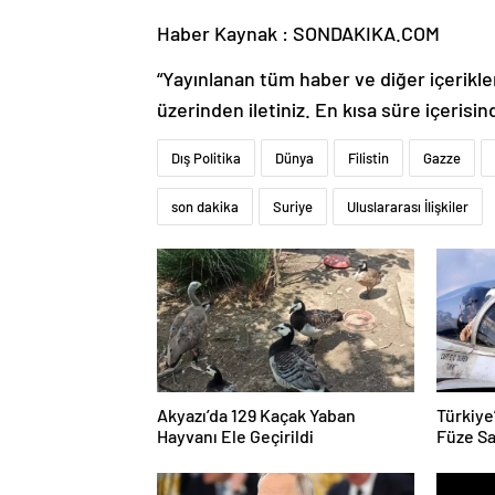
Haber Kaynak : SONDAKIKA.COM
“Yayınlanan tüm haber ve diğer içerikler i
üzerinden iletiniz. En kısa süre içerisin
Dış Politika
Dünya
Filistin
Gazze
son dakika
Suriye
Uluslararası İlişkiler
Akyazı’da 129 Kaçak Yaban
Türkiye
Hayvanı Ele Geçirildi
Füze Sa