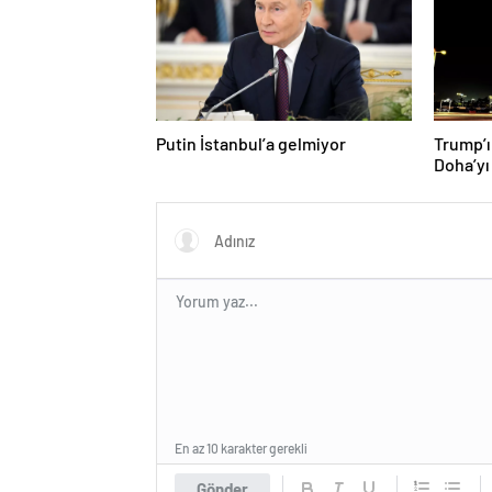
Putin İstanbul’a gelmiyor
Trump’ı
Doha’yı
donattı
En az 10 karakter gerekli
Gönder