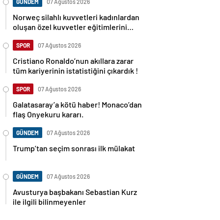
GÜNDEM
07 Ağustos 2026
Norweç silahlı kuvvetleri kadınlardan
oluşan özel kuvvetler eğitimlerini
başlattı.
SPOR
07 Ağustos 2026
Cristiano Ronaldo’nun akıllara zarar
tüm kariyerinin istatistiğini çıkardık !
SPOR
07 Ağustos 2026
Galatasaray’a kötü haber! Monaco’dan
flaş Onyekuru kararı.
GÜNDEM
07 Ağustos 2026
Trump’tan seçim sonrası ilk mülakat
GÜNDEM
07 Ağustos 2026
Avusturya başbakanı Sebastian Kurz
ile ilgili bilinmeyenler