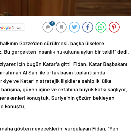
0
News
 halkının Gazze’den sürülmesi, başka ülkelere
Bu gerçekten insanlık hukukuna aykırı bir teklif” dedi.
 ziyaret için bugün Katar’a gitti. Fidan, Katar Başbakanı
rahman Al Sani ile ortak basın toplantısında
ye ve Katar’ın stratejik ilişkilere sahip iki ülke
n barışına, güvenliğine ve refahına büyük katkı sağlıyor.
sı gerekenleri konuştuk. Suriye’nin çözüm bekleyen
ye konuştu.
amaha göstermeyeceklerini vurgulayan Fidan, “Yeni