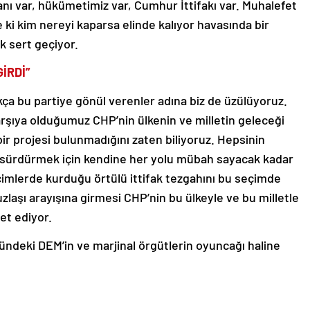
nı var, hükümetimiz var, Cumhur İttifakı var. Muhalefet
e ki kim nereyi kaparsa elinde kalıyor havasında bir
k sert geçiyor.
GİRDİ”
ıkça bu partiye gönül verenler adına biz de üzülüyoruz.
arşıya olduğumuz CHP’nin ülkenin ve milletin geleceği
çbir projesi bulunmadığını zaten biliyoruz. Hepsinin
ı sürdürmek için kendine her yolu mübah sayacak kadar
çimlerde kurduğu örtülü ittifak tezgahını bu seçimde
 uzlaşı arayışına girmesi CHP’nin bu ülkeyle ve bu milletle
et ediyor.
deki DEM’in ve marjinal örgütlerin oyuncağı haline