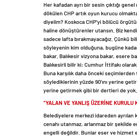
Her kafadan ayrı bir sesin çıktığı gene
dökülen CHP artık oyun kurucu olmaktan
diyelim? Koskoca CHP’yi bölücü örgütü
haline dönüştürenler utansın. Biz kendi 
sadece lafta bırakmayacağız. Çünkü biliy
söyleyenin kim olduğuna, bugüne kadar
bakar. Balıkesir vizyona bakar, esere b
Balıkesirli bilir ki; Cumhur İttifakı ola
Buna karşılık daha önceki seçimlerden t
söylediklerinin yüzde 90’ını yerine geti
yerine getirmek gibi bir dertleri de yok
“YALAN VE YANLIŞ ÜZERİNE KURULU
Belediyelere merkezi idareden ayrılan 
cenahı utanmaz, arlanmaz bir şekilde e
engelli değildir. Bunlar eser ve hizmet