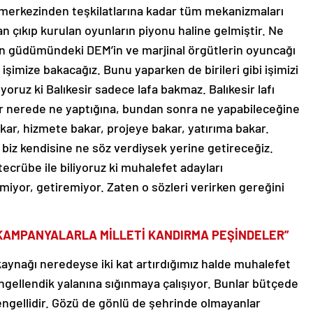
l merkezinden teşkilatlarına kadar tüm mekanizmaları
 çıkıp kurulan oyunların piyonu haline gelmiştir. Ne
n güdümündeki DEM’in ve marjinal örgütlerin oyuncağı
işimize bakacağız. Bunu yaparken de birileri gibi işimizi
oruz ki Balıkesir sadece lafa bakmaz. Balıkesir lafı
 nerede ne yaptığına, bundan sonra ne yapabileceğine
akar, hizmete bakar, projeye bakar, yatırıma bakar.
rak biz kendisine ne söz verdiysek yerine getireceğiz.
ecrübe ile biliyoruz ki muhalefet adayları
rmiyor, getiremiyor. Zaten o sözleri verirken gereğini
.
 KAMPANYALARLA MİLLETİ KANDIRMA PEŞİNDELER”
kaynağı neredeyse iki kat artırdığımız halde muhalefet
ngellendik yalanına sığınmaya çalışıyor. Bunlar bütçede
 engellidir. Gözü de gönlü de şehrinde olmayanlar