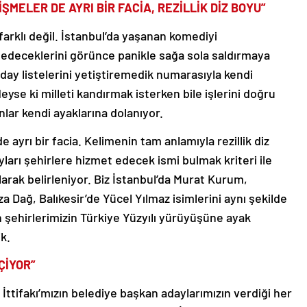
ŞMELER DE AYRI BİR FACİA, REZİLLİK DİZ BOYU”
arklı değil. İstanbul’da yaşanan komediyi
edeceklerini görünce panikle sağa sola saldırmaya
 aday listelerini yetiştiremedik numarasıyla kendi
 Neyse ki milleti kandırmak isterken bile işlerini doğru
lar kendi ayaklarına dolanıyor.
 ayrı bir facia. Kelimenin tam anlamıyla rezillik diz
arı şehirlere hizmet edecek ismi bulmak kriteri ile
 olarak belirleniyor. Biz İstanbul’da Murat Kurum,
 Dağ, Balıkesir’de Yücel Yılmaz isimlerini aynı şekilde
n şehirlerimizin Türkiye Yüzyılı yürüyüşüne ayak
k.
ÇİYOR”
İttifakı’mızın belediye başkan adaylarımızın verdiği her