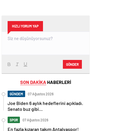
HIZLI YORUM YAP
GÖNDER
SON DAKİKA
HABERLERİ
GÜNDEM
07 Ağustos 2026
Joe Biden 6 aylık hedeflerini açıkladı.
Senato buz gibi…
SPOR
07 Ağustos 2026
En fazla kızaran takım Antalyaspor!