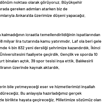
ir dönüm noktası olarak görüyoruz. Büyükşehir
 burada gereken adımları atarken biz de
umlarıyla Ankara’da üzerimize düşeni yapacağız.
 kalmadığının icraatla temellendirildiğinin ispatlarından
38 milyar lira tutarında kamu yatırımıdır. Laf ola beri gele
imde 4 bin 832 yeni dersliği şehrimize kazandırdık. İkinci
Üniversitesini faaliyete geçirdik. Gençlik ve sporda 10
 binaları açtık. 39 spor tesisi inşa ettik. Balıkesirli
 liranın üzerinde kaynak aktardık.
erin bile yetmeyeceği eser ve hizmetlerimizi inşallah
üreceğiz. Bu anlayışla hazırladığımız gerçek
zle birlikte hayata geçireceğiz. Milletimize sözümüz olan