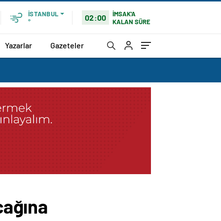
İMSAK'A
İSTANBUL
02:00
KALAN SÜRE
°
Yazarlar
Gazeteler
cağına