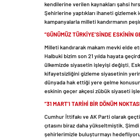
kendilerine verilen kaynakları şahsi hır
Şehirlerine yaptıkları ihaneti gizlemek 
kampanyalarla milleti kandırmanın peşi
“GÜNÜMÜZ TÜRKİYE’SİNDE ESKİNİN GE
Milleti kandırarak makam mevki elde etm
Halbuki bizim son 21 yılda hayata geçir
ülkemizde siyasetin işleyişi değişti. Esk
kifayetsizliğini gizleme siyasetinin yerin
dünyada hak ettiği yere gelme konusund
eskinin geçer akçesi zübük siyaseti işl
“31 MART’I TARİHİ BİR DÖNÜM NOKTA
Cumhur İttifakı ve AK Parti olarak geçti
çıtasını biraz daha yükseltmiştik. Şimd
şehirlerimizle buluşturmayı hedefliyoru