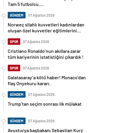
Tam 5 futbolcu….
GÜNDEM
07 Ağustos 2026
Norweç silahlı kuvvetleri kadınlardan
oluşan özel kuvvetler eğitimlerini
başlattı.
SPOR
07 Ağustos 2026
Cristiano Ronaldo’nun akıllara zarar
tüm kariyerinin istatistiğini çıkardık !
SPOR
07 Ağustos 2026
Galatasaray’a kötü haber! Monaco’dan
flaş Onyekuru kararı.
GÜNDEM
07 Ağustos 2026
Trump’tan seçim sonrası ilk mülakat
GÜNDEM
07 Ağustos 2026
Avusturya başbakanı Sebastian Kurz