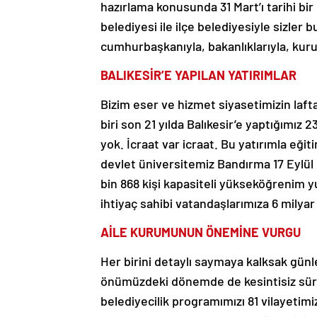
hazırlama konusunda 31 Mart’ı tarihi b
belediyesi ile ilçe belediyesiyle sizler
cumhurbaşkanıyla, bakanlıklarıyla, kur
BALIKESİR’E YAPILAN YATIRIMLAR
Bizim eser ve hizmet siyasetimizin lafta
biri son 21 yılda Balıkesir’e yaptığımız 2
yok. İcraat var icraat. Bu yatırımla eğit
devlet üniversitemiz Bandırma 17 Eylül 
bin 868 kişi kapasiteli yükseköğrenim yurt
ihtiyaç sahibi vatandaşlarımıza 6 milyar
AİLE KURUMUNUN ÖNEMİNE VURGU
Her birini detaylı saymaya kalksak günl
önümüzdeki dönemde de kesintisiz sürd
belediyecilik programımızı 81 vilayetimi