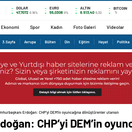
DOLAR
EURO
ALTIN
BITCOIN
47,7072
55,0308
6.513,40
%
0.16%
0%
0,32
Ekonomi
Spor
Kadın
Foto Galeri
Videolar
3.Sayfa
Avrupa
Bülten
Din
Eğitim
Hayat
Politika
mhurbaşkanı Erdoğan: CHP’yi DEM’in oyuncağına dönüştürenler utansın
doğan: CHP’yi DEM’in oyun