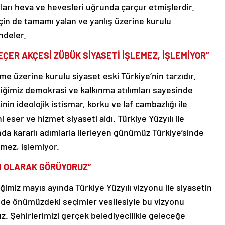
sları heva ve hevesleri uğrunda çarçur etmişlerdir.
için de tamamı yalan ve yanlış üzerine kurulu
ndeler.
ÇER AKÇESİ ZÜBÜK SİYASETİ İŞLEMEZ, İŞLEMİYOR”
e üzerine kurulu siyaset eski Türkiye’nin tarzıdır.
diğimiz demokrasi ve kalkınma atılımları sayesinde
inin ideolojik istismar, korku ve laf cambazlığı ile
i eser ve hizmet siyaseti aldı. Türkiye Yüzyılı ile
a kararlı adımlarla ilerleyen günümüz Türkiye’sinde
emez, işlemiyor.
SI OLARAK GÖRÜYORUZ”
ğimiz mayıs ayında Türkiye Yüzyılı vizyonu ile siyasetin
i de önümüzdeki seçimler vesilesiyle bu vizyonu
z. Şehirlerimizi gerçek belediyecilikle geleceğe