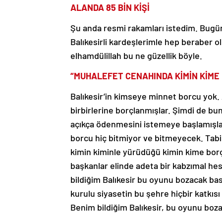
ALANDA 85 BİN KİŞİ
Şu anda resmi rakamları istedim. Bugün
Balıkesirli kardeşlerimle hep beraber ol
elhamdülillah bu ne güzellik böyle.
“MUHALEFET CENAHINDA KİMİN KİME
Balıkesir’in kimseye minnet borcu yok. A
birbirlerine borçlanmışlar. Şimdi de bu
açıkça ödenmesini istemeye başlamışlar
borcu hiç bitmiyor ve bitmeyecek. Tabi 
kimin kiminle yürüdüğü kimin kime bor
başkanlar elinde adeta bir kabzımal h
bildiğim Balıkesir bu oyunu bozacak ba
kurulu siyasetin bu şehre hiçbir katkısı 
Benim bildiğim Balıkesir, bu oyunu boza