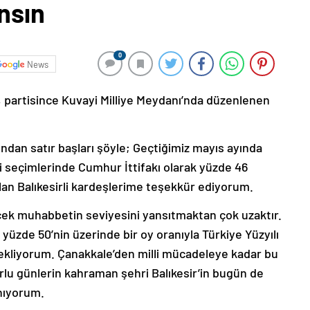
nsın
0
News
partisince Kuvayi Milliye Meydanı’nda düzenlenen
dan satır başları şöyle; Geçtiğimiz mayıs ayında
i seçimlerinde Cumhur İttifakı olarak yüzde 46
lan Balıkesirli kardeşlerime teşekkür ediyorum.
rçek muhabbetin seviyesini yansıtmaktan çok uzaktır.
yüzde 50’nin üzerinde bir oy oranıyla Türkiye Yüzyılı
 bekliyorum. Çanakkale’den milli mücadeleye kadar bu
rlu günlerin kahraman şehri Balıkesir’in bugün de
nıyorum.