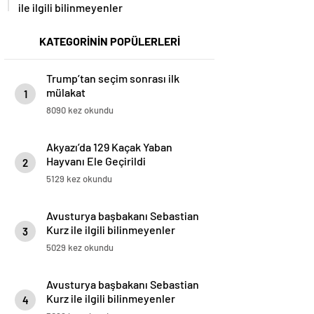
ile ilgili bilinmeyenler
KATEGORİNİN POPÜLERLERİ
Trump’tan seçim sonrası ilk
mülakat
1
8090 kez okundu
Akyazı’da 129 Kaçak Yaban
Hayvanı Ele Geçirildi
2
5129 kez okundu
Avusturya başbakanı Sebastian
Kurz ile ilgili bilinmeyenler
3
5029 kez okundu
Avusturya başbakanı Sebastian
Kurz ile ilgili bilinmeyenler
4