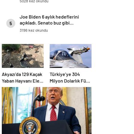
5028 kez okundu
Joe Biden 6 aylık hedeflerini
açıkladı. Senato buz gibi…
5
3196 kez okundu
Akyazı’da 129 Kaçak
Türkiye’ye 304
Yaban Hayvanı Ele
Milyon Dolarlık Füze
Geçirildi
Satışı Onayı