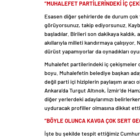
“MUHALEFET PARTİLERİNDEKİ İÇ ÇEKİ
Esasen diğer şehirlerde de durum çok f
görüyorsunuz, takip ediyorsunuz. Kayb
başladılar. Birileri son dakikaya kaldık,
akıllarıyla milleti kandırmaya çalışıyor.
dürüst yapamıyorlar da oynadıkları oyun
Muhalefet partilerindeki iç çekişmeler de
boyu. Muhalefetin belediye başkan adayl
değil parti içi hiziplerin paylaşım aracı
Ankara’da Turgut Altınok, İzmir’de Hamza
diğer yerlerdeki adaylarımızı belirlerke
uyduracak profiller olmasına dikkat etti
“BÖYLE OLUNCA KAVGA ÇOK SERT GE
İşte bu şekilde tespit ettiğimiz Cumhur 