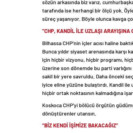
sözün arkasında biz varız, cumhurbaşka
tarafında ise herhangi bir ölçü yok. Öyl
süreç yaşanıyor. Böyle olunca kavga ço
“CHP, KANDİL İLE UZLAŞI ARAYIŞINA 
Bilhassa CHP’nin içler acısı haline bakt
Bunca yıldır siyaset arenasında karşı k
için hiçbir vizyonu, hiçbir programı, hi
üzerine son dönemde bu parti varlığın
sakil bir yere savruldu. Daha önceki se
iyice eline yüzüne bulaştırdı. Kandil ile
hiçbir ortak noktasının kalmadığına işar
Koskoca CHP’yi bölücü örgütün güdümün
dönüştürenler utansın.
“BİZ KENDİ İŞİMİZE BAKACAĞIZ”