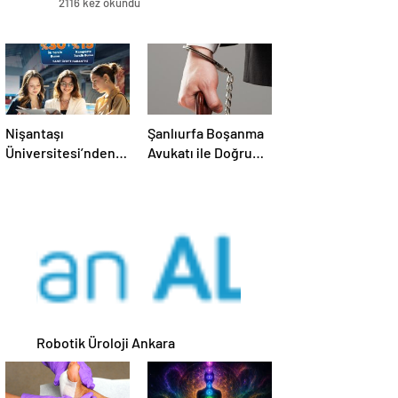
2116 kez okundu
Nişantaşı
Şanlıurfa Boşanma
Üniversitesi’nden
Avukatı ile Doğru
2026 YKS
Strateji Nasıl
Adaylarına Çifte
Kurulur
Güvence: Sabit
Ücret ve Kesintisiz
Burs
Robotik Üroloji Ankara