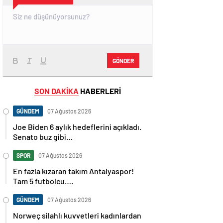
GÖNDER
SON DAKİKA
HABERLERİ
GÜNDEM
07 Ağustos 2026
Joe Biden 6 aylık hedeflerini açıkladı.
Senato buz gibi…
SPOR
07 Ağustos 2026
En fazla kızaran takım Antalyaspor!
Tam 5 futbolcu….
GÜNDEM
07 Ağustos 2026
Norweç silahlı kuvvetleri kadınlardan