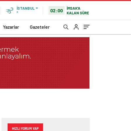
İMSAK'A
İSTANBUL
02:00
KALAN SÜRE
°
Yazarlar
Gazeteler
HIZLI YORUM YAP