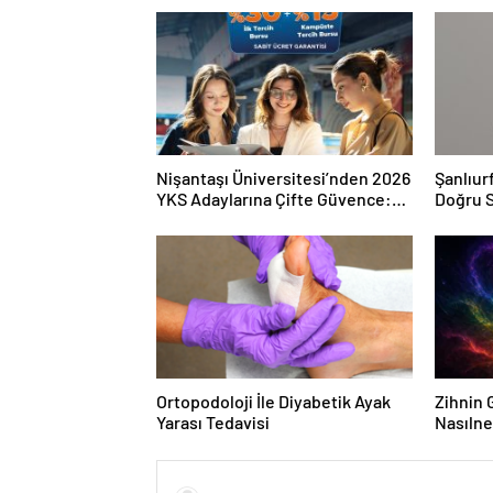
Nişantaşı Üniversitesi’nden 2026
Şanlıur
YKS Adaylarına Çifte Güvence:
Doğru S
Sabit Ücret ve Kesintisiz Burs
Ortopodoloji İle Diyabetik Ayak
Zihnin G
Yarası Tedavisi
Nasılne