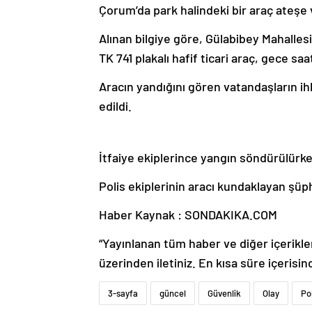
Çorum’da park halindeki bir araç ateşe v
Alınan bilgiye göre, Gülabibey Mahallesi
TK 741 plakalı hafif ticari araç, gece sa
Aracın yandığını gören vatandaşların ihb
edildi.
İtfaiye ekiplerince yangın söndürülürke
Polis ekiplerinin aracı kundaklayan şüph
Haber Kaynak : SONDAKIKA.COM
“Yayınlanan tüm haber ve diğer içerikler i
üzerinden iletiniz. En kısa süre içerisin
3-sayfa
güncel
Güvenlik
Olay
Po