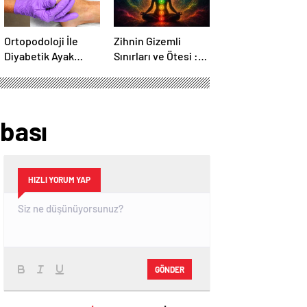
Ortopodoloji İle
Zihnin Gizemli
Diyabetik Ayak
Sınırları ve Ötesi :
Yarası Tedavisi
Nasılnedir.com
abası
HIZLI YORUM YAP
GÖNDER