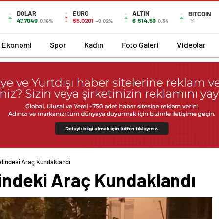
DOLAR
EURO
ALTIN
BITCOIN
47,7049
55,0201
6.514,59
%
0.16%
-0.02%
0,34
Ekonomi
Spor
Kadın
Foto Galeri
Videolar
lindeki Araç Kundaklandı
indeki Araç Kundaklandı