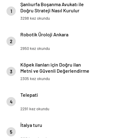
Şanlıurfa Boşanma Avukatı ile
Doğru Strateji Nasıl Kurulur
1
3298 kez okundu
Robotik Üroloji Ankara
2
2950 kez okundu
Köpek ilanları için Doğru ilan
Metni ve Güvenli Değerlendirme
3
Rehberi
2305 kez okundu
Telepati
4
2291 kez okundu
İtalya turu
5