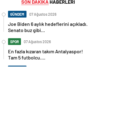
SON DAKİKA
HABERLERİ
GÜNDEM
07 Ağustos 2026
Joe Biden 6 aylık hedeflerini açıkladı.
Senato buz gibi…
SPOR
07 Ağustos 2026
En fazla kızaran takım Antalyaspor!
Tam 5 futbolcu….
GÜNDEM
07 Ağustos 2026
Norweç silahlı kuvvetleri kadınlardan
oluşan özel kuvvetler eğitimlerini
başlattı.
SPOR
07 Ağustos 2026
Cristiano Ronaldo’nun akıllara zarar
tüm kariyerinin istatistiğini çıkardık !
SPOR
07 Ağustos 2026
Galatasaray’a kötü haber! Monaco’dan