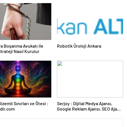
fa Boşanma Avukatı ile
Robotik Üroloji Ankara
trateji Nasıl Kurulur
izemli Sınırları ve Ötesi :
Serjoy : Dijital Medya Ajansı,
dir.com
Google Reklam Ajansı, SEO Ajansı
ve Web Tasarım Ajansı