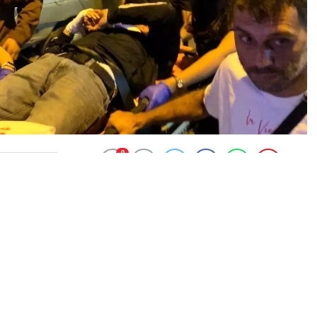
0
News
rücüsü park halindeki bir araca çarparak yaralandı. Kaza
staneye kaldırılırken, sürücünün arkadaşları trafik
kleti olay yerinden kaçırdı. Durumdan şüphelenen polis
olayın gerçeğini ortaya çıkarıp gerekli yasal