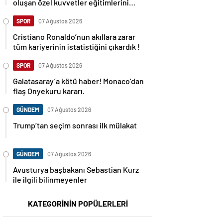
oluşan özel kuvvetler eğitimlerini
başlattı.
SPOR
07 Ağustos 2026
Cristiano Ronaldo’nun akıllara zarar
tüm kariyerinin istatistiğini çıkardık !
SPOR
07 Ağustos 2026
Galatasaray’a kötü haber! Monaco’dan
flaş Onyekuru kararı.
GÜNDEM
07 Ağustos 2026
Trump’tan seçim sonrası ilk mülakat
GÜNDEM
07 Ağustos 2026
Avusturya başbakanı Sebastian Kurz
ile ilgili bilinmeyenler
KATEGORİNİN POPÜLERLERİ