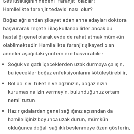
Ses kısıklığının nedeni “Faranjit” olabilir!
Hamilelikte farenjit tedavisi nasıl olur?
Boğaz ağrısından şikayet eden anne adayları doktora
başvurarak reçeteli ilaç kullanabilirler ancak bu
hastalığı genel olarak evde de rahatlatmak mümkün
olabilmektedir. Hamilelikte faranjit şikayeti olan
anneler aşağıdaki yöntemlere başvurabilir:
So
ğuk ve gazlı içeceklerden uzak durmaya çalışın,
bu içecekler boğaz enfeksiyonlarını kötüleştirebilir.
Bol bol s
ıvı tüketin ve ağzınızın, boğazınızın
kurumasına izin vermeyin, bulunduğunuz ortamı
nemli tutun.
Haz
ır gıdalardan genel sağlığınız açısından da
hamileliğiniz boyunca uzak durun, mümkün
olduğunca doğal, sağlıklı beslenmeye özen gösterin.