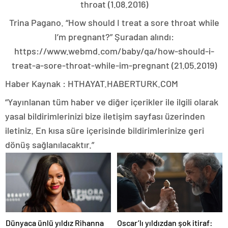
throat (1.08.2016)
Trina Pagano. “How should I treat a sore throat while
I’m pregnant?” Şuradan alındı:
https://www.webmd.com/baby/qa/how-should-i-
treat-a-sore-throat-while-im-pregnant (21.05.2019)
Haber Kaynak : HTHAYAT.HABERTURK.COM
“Yayınlanan tüm haber ve diğer içerikler ile ilgili olarak
yasal bildirimlerinizi bize iletişim sayfası üzerinden
iletiniz. En kısa süre içerisinde bildirimlerinize geri
dönüş sağlanılacaktır.”
Dünyaca ünlü yıldız Rihanna
Oscar’lı yıldızdan şok itiraf: