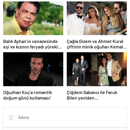
verdi ki! “35 yıl boyunca…”
yayınlanmamalıydı!”
Balık Ayhan’ın cenazesinde
Çağla Gizem ve Ahmet Kural
eşi ve kızının feryadı yürekleri
çiftinin minik oğulları Kemal, 1
dağladı: “Baba kalk canım
yaşına bastı! İşte doğum
yanıyor!”
gününden kareler!
Oğuzhan Koç’a romantik
Çiğdem Sabancı ile Faruk
doğum günü kutlaması!
Bilen yeniden
adliyelik… Sabancıların eski
damadı, eski eşinin hapis
yatmasını istedi!