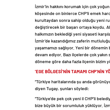
İzmir’in hakkını korumak için çok yoğun ç
köşesinde on binlerce CHP’li emek harc
kurultaydan sonra sahip olduğu yeni r
değiştirecek bir başarı ortaya koydu. 
halkımızın beklediği yeni siyaseti karş
İzmir’de kazandığımız zaferin mutluluğu
yaşamamızı sağlıyor. Yeni bir dönemin
devam ediyor. Bazı ilçelerde çok yakın 
döneme göre daha fazla ilçenin bizim y
‘EGE BÖLGESİ’NİN TAMAMI CHP’NİN Y
“Türkiye haritalarında şu anda görünüy
diyen Tugay, şunları söyledi:
“Türkiye’de pek çok yeni il CHP’li bele
bize büyük bir sorumluluk yüklüyor. İzm
belediyecilik hizmetlerini halkımıza gö