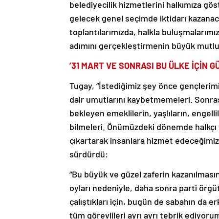
gelecek genel seçimde iktidarı kazanac
toplantılarımızda, halkla buluşmalarımız
adımını gerçekleştirmenin büyük mutlu
’31 MART VE SONRASI BU ÜLKE İÇİN 
Tugay, “İstediğimiz şey önce gençlerim
dair umutlarını kaybetmemeleri. Sonrası
bekleyen emeklilerin, yaşlıların, engell
bilmeleri. Önümüzdeki dönemde halkçı v
çıkartarak insanlara hizmet edeceğimiz 
sürdürdü:
“Bu büyük ve güzel zaferin kazanılması
oyları nedeniyle, daha sonra parti örg
çalıştıkları için, bugün de sabahın da 
tüm görevlileri ayrı ayrı tebrik ediyor