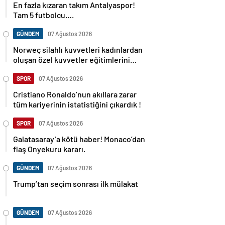
Tam 5 futbolcu….
GÜNDEM
07 Ağustos 2026
Norweç silahlı kuvvetleri kadınlardan
oluşan özel kuvvetler eğitimlerini
başlattı.
SPOR
07 Ağustos 2026
Cristiano Ronaldo’nun akıllara zarar
tüm kariyerinin istatistiğini çıkardık !
SPOR
07 Ağustos 2026
Galatasaray’a kötü haber! Monaco’dan
flaş Onyekuru kararı.
GÜNDEM
07 Ağustos 2026
Trump’tan seçim sonrası ilk mülakat
GÜNDEM
07 Ağustos 2026
Avusturya başbakanı Sebastian Kurz