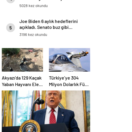
5028 kez okundu
Joe Biden 6 aylık hedeflerini
açıkladı. Senato buz gibi…
5
3196 kez okundu
Akyazı’da 129 Kaçak
Türkiye’ye 304
Yaban Hayvanı Ele
Milyon Dolarlık Füze
Geçirildi
Satışı Onayı