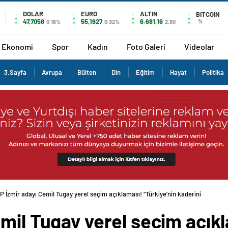
DOLAR
EURO
ALTIN
BITCOIN
47,7058
55,1927
6.681,16
%
0.16%
0.32%
2,90
Ekonomi
Spor
Kadın
Foto Galeri
Videolar
3.Sayfa
Avrupa
Bülten
Din
Eğitim
Hayat
Politika
P İzmir adayı Cemil Tugay yerel seçim açıklaması! “Türkiye’nin kaderini değiştire
mil Tugay yerel seçim açık