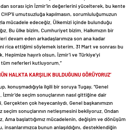
dan sorası için İzmir’in değerlerini yücelterek, bu kente
 CHP’li umutsuzluğa kapılmasın, sorumluluğumuzun
zla mücadele edeceğiz. Ülkemizi içinde bulunduğu
ğız. Bu ülke bizim, Cumhuriyet bizim. Halkımızın bir
revleri devam eden arkadaşlarımıza son ana kadar
 rica ettiğimi söylemek isterim. 31 Mart ve sonrası bu
k. Hepimize hayırlı olsun, İzmir’i ve Türkiye’yi
tüm neferleri kutluyorum.”
ÜMÜN HALKTA KARŞILIK BULDUĞUNU GÖRÜYORUZ’
, konuşmadığıyla ilgili bir soruya Tugay, “Genel
İzmir’de seçim sonuçlarının nasıl gittiğine dair
izi. Gerçekten çok heyecanlıydı. Genel başkanımızın
z seçim sonuçlarının netleşmesini bekliyoruz. Ondan
ız. Ama başlattığımız mücadelenin, değişim ve dönüşüm
u, insanlarımızca bunun anlaşıldığını, desteklendiğin