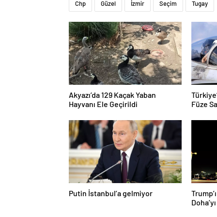
Akyazı’da 129 Kaçak Yaban
Türkiye
Hayvanı Ele Geçirildi
Füze Sa
Putin İstanbul’a gelmiyor
Trump’ı
Doha’yı
donattı