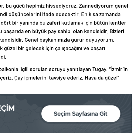
yor, bu gücü hepimiz hissediyoruz. Zannediyorum genel
ndi düşüncelerini ifade edecektir. En kısa zamanda
n dört bir yanında bu zaferi kutlamak için bütün kentler
u başarıda en büyük pay sahibi olan kendisidir. Bizleri
n kendisidir. Genel başkanımızla gurur duyuyorum.
 güzel bir gelecek için çalışacağını ve başarı
di.
balkonla ilgili sorulan soruyu yanıtlayan Tugay, “İzmir’in
içeriz. Çay içmelerini tavsiye ederiz. Hava da güzel”