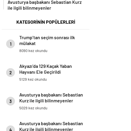
ile ilgili bilinmeyenler
KATEGORİNİN POPÜLERLERİ
Trump’tan seçim sonrası ilk
mülakat
1
8090 kez okundu
Akyazı’da 129 Kaçak Yaban
Hayvanı Ele Geçirildi
2
5129 kez okundu
Avusturya başbakanı Sebastian
Kurz ile ilgili bilinmeyenler
3
5029 kez okundu
Avusturya başbakanı Sebastian
Kurz ile ilgili bilinmeyenler
4