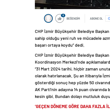
0
BEĞENDİM
ABONE OL
CHP İzmir Büyükşehir Belediye Başkan 
sahip olduğu yeni ruh ve mücadele azmi
başarı ortaya koydu” dedi.
CHP İzmir Büyükşehir Belediye Başkan A
Koordinasyon Merkezi’nde açıklamalarda 
“31 Mart 2024 tarihi, hiçbir zaman unut
olarak hatırlanacak. Şu an itibarıyla İzm
gösterdiği sonuç hep yüzde 50 civarında
AK Parti’nin adayına 14 puan civarında b
kesin gibi. Bundan dolayı mutluluk duyu
‘GEÇEN DÖNEME GÖRE DAHA FAZLA İL