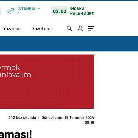
İMSAK'A
İSTANBUL
02:00
KALAN SÜRE
°
Yazarlar
Gazeteler
cek bir başarı”
laması!