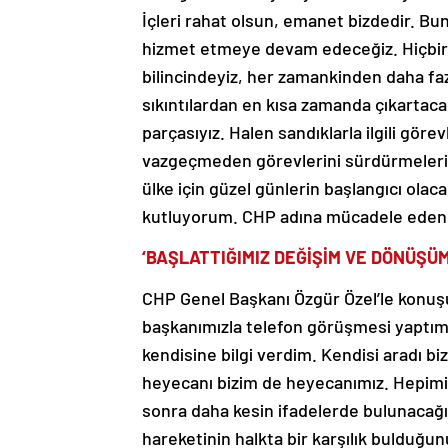
İçleri rahat olsun, emanet bizdedir. Bun
hizmet etmeye devam edeceğiz. Hiçbir
bilincindeyiz, her zamankinden daha fa
sıkıntılardan en kısa zamanda çıkartaca
parçasıyız. Halen sandıklarla ilgili gö
vazgeçmeden görevlerini sürdürmelerini
ülke için güzel günlerin başlangıcı olaca
kutluyorum. CHP adına mücadele eden 
‘BAŞLATTIĞIMIZ DEĞİŞİM VE DÖNÜŞ
CHP Genel Başkanı Özgür Özel’le konuşup
başkanımızla telefon görüşmesi yaptım. 
kendisine bilgi verdim. Kendisi aradı b
heyecanı bizim de heyecanımız. Hepimi
sonra daha kesin ifadelerde bulunacağ
hareketinin halkta bir karşılık bulduğun