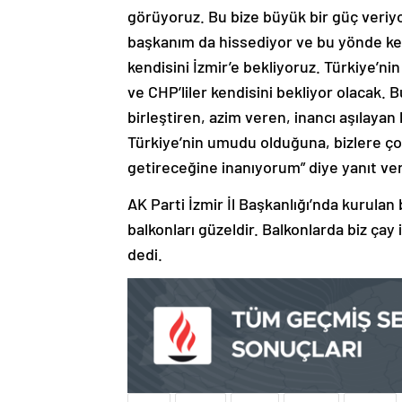
görüyoruz. Bu bize büyük bir güç veri
başkanım da hissediyor ve bu yönde ke
kendisini İzmir’e bekliyoruz. Türkiye’ni
ve CHP’liler kendisini bekliyor olacak. B
birleştiren, azim veren, inancı aşılaya
Türkiye’nin umudu olduğuna, bizlere çok
getireceğine inanıyorum” diye yanıt ver
AK Parti İzmir İl Başkanlığı’nda kurulan 
balkonları güzeldir. Balkonlarda biz çay 
dedi.
Chp
Güzel
İzmir
Seçim
Tugay