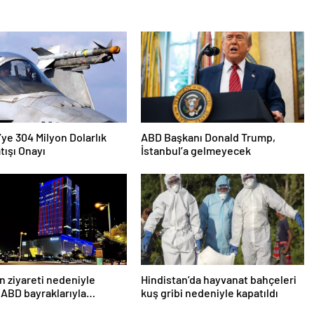
’ye 304 Milyon Dolarlık
ABD Başkanı Donald Trump,
tışı Onayı
İstanbul’a gelmeyecek
n ziyareti nedeniyle
Hindistan’da hayvanat bahçeleri
 ABD bayraklarıyla
kuş gribi nedeniyle kapatıldı
lar