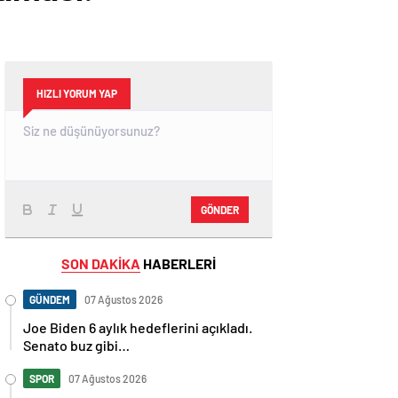
HIZLI YORUM YAP
GÖNDER
SON DAKİKA
HABERLERİ
GÜNDEM
07 Ağustos 2026
Joe Biden 6 aylık hedeflerini açıkladı.
Senato buz gibi…
SPOR
07 Ağustos 2026
En fazla kızaran takım Antalyaspor!