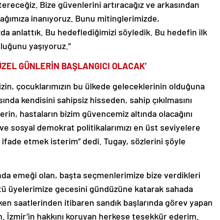
ağımıza inanıyoruz. Bunu mitinglerimizde,
da anlattık. Bu hedeflediğimizi söyledik. Bu hedefin ilk
luğunu yaşıyoruz.”
GÜZEL GÜNLERİN BAŞLANGICI OLACAK’
izin, çocuklarımızın bu ülkede geleceklerinin olduğuna
nda kendisini sahipsiz hisseden, sahip çıkılmasını
ilerin, hastaların bizim güvencemiz altında olacağını
e sosyal demokrat politikalarımızı en üst seviyelere
ifade etmek isterim” dedi. Tugay, sözlerini şöyle
nda emeği olan, başta seçmenlerimize bize verdikleri
ütü üyelerimize gecesini gündüzüne katarak sahada
erken saatlerinden itibaren sandık başlarında görev yapan
um. İzmir’in hakkını koruyan herkese teşekkür ederim.