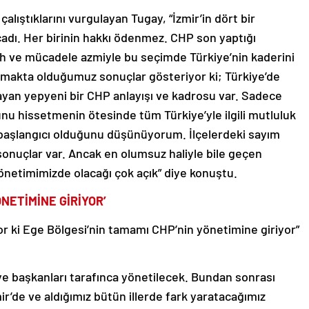
alıştıklarını vurgulayan Tugay, “İzmir’in dört bir
adı. Her birinin hakkı ödenmez. CHP son yaptığı
uh ve mücadele azmiyle bu seçimde Türkiye’nin kaderini
Almakta olduğumuz sonuçlar gösteriyor ki; Türkiye’de
ılayan yepyeni bir CHP anlayışı ve kadrosu var. Sadece
nu hissetmenin ötesinde tüm Türkiye’yle ilgili mutluluk
 başlangıcı olduğunu düşünüyorum. İlçelerdeki sayım
sonuçlar var. Ancak en olumsuz haliyle bile geçen
önetimimizde olacağı çok açık” diye konuştu.
ÖNETİMİNE GİRİYOR’
or ki Ege Bölgesi’nin tamamı CHP’nin yönetimine giriyor”
diye başkanları tarafınca yönetilecek. Bundan sonrası
ir’de ve aldığımız bütün illerde fark yaratacağımız
stereceğiz. Bize güvenlerini artıracağız ve arkasından