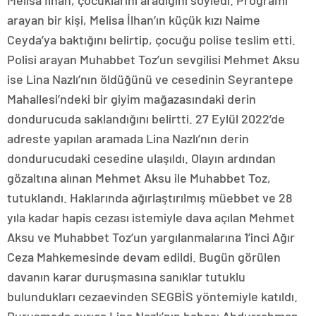
Melisa İlhan, çocuklarını aradığını söyledi. Programı
arayan bir kişi, Melisa İlhan’ın küçük kızı Naime
Ceyda’ya baktığını belirtip, çocuğu polise teslim etti.
Polisi arayan Muhabbet Toz’un sevgilisi Mehmet Aksu
ise Lina Nazlı’nın öldüğünü ve cesedinin Seyrantepe
Mahallesi’ndeki bir giyim mağazasındaki derin
dondurucuda saklandığını belirtti. 27 Eylül 2022’de
adreste yapılan aramada Lina Nazlı’nın derin
dondurucudaki cesedine ulaşıldı. Olayın ardından
gözaltına alınan Mehmet Aksu ile Muhabbet Toz,
tutuklandı. Haklarında ağırlaştırılmış müebbet ve 28
yıla kadar hapis cezası istemiyle dava açılan Mehmet
Aksu ve Muhabbet Toz’un yargılanmalarına 1’inci Ağır
Ceza Mahkemesinde devam edildi. Bugün görülen
davanın karar duruşmasına sanıklar tutuklu
bulundukları cezaevinden SEGBİS yöntemiyle katıldı.