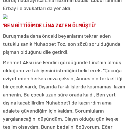
Duruşmada ayrıca Lina Nazlı’nın babası Abdurrahman
Erbay ile avukatları da yer aldı.
‘BEN GİTTİĞİMDE LİNA ZATEN ÖLMÜŞTÜ’
Duruşmada daha önceki beyanlarını tekrar eden
tutuklu sanık Muhabbet Toz, son sözü sorulduğunda
pişman olduğunu dile getirdi.
Mehmet Aksu ise kendisi gördüğünde Lina’nın ölmüş
olduğunu ve tahliyesini istediğini belirterek, “Çocuğa
eziyet eden herkes ceza çeksin. Annesinin terk ettiği
bir çocuk vardı. Dışarıda farklı işlerde koşmaması lazım
annenin. Bu çocuk uzun süre orada kaldı. Ben yurt
dışına kaçabilirdim Muhabbet’i de kaçırırdım ama
adalete güvendiğim için kaldım. Sorumluların
yargılanacağını düşündüm. Olayın olduğu gün keşke
teslim olsaydım. Bunun bedelini ödüyorum. Eğer