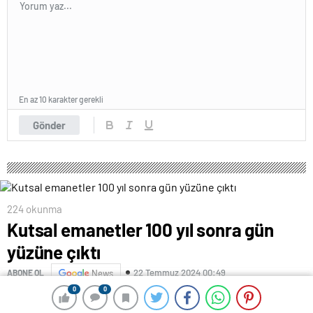
En az 10 karakter gerekli
Gönder
224 okunma
Kutsal emanetler 100 yıl sonra gün
yüzüne çıktı
22 Temmuz 2024 00:49
ABONE OL
News
0
0
0
0
İstanbul Üniversitesi Nadir Eserler Kütüphanesi’nde,