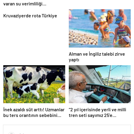
varan su verimliliği
sağlayabiliriz
Kruvaziyerde rota Türkiye
Alman ve İngiliz talebi zirve
yaptı
İnek azaldı süt arttı! Uzmanlar
“2 yıl içerisinde yerli ve milli
bu ters orantının sebebini
tren seti sayımız 25’e
açıkladı
ulaşacak”