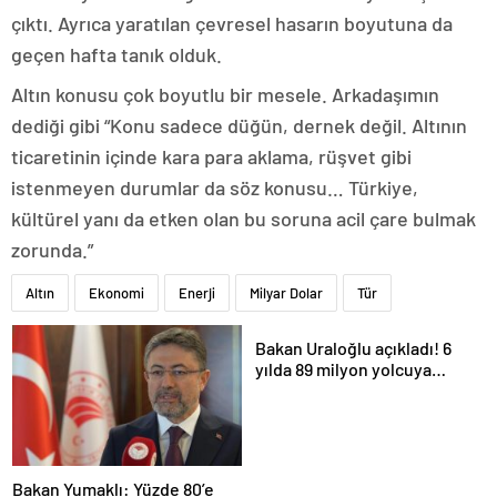
çıktı. Ayrıca yaratılan çevresel hasarın boyutuna da
geçen hafta tanık olduk.
Altın konusu çok boyutlu bir mesele. Arkadaşımın
dediği gibi “Konu sadece düğün, dernek değil. Altının
ticaretinin içinde kara para aklama, rüşvet gibi
istenmeyen durumlar da söz konusu… Türkiye,
kültürel yanı da etken olan bu soruna acil çare bulmak
zorunda.”
Altın
Ekonomi
Enerji
Milyar Dolar
Tür
Bakan Uraloğlu açıkladı! 6
yılda 89 milyon yolcuya
hizmet verdi
Bakan Yumaklı: Yüzde 80’e