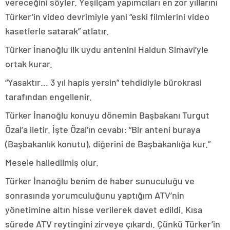
vereceğini söyler. Yeşilçam yapımcıları en zor yıllarını
Türker’in video devrimiyle yani “eski filmlerini video
kasetlerle satarak” atlatır.
Türker İnanoğlu ilk uydu antenini Haldun Simavi’yle
ortak kurar.
“Yasaktır… 3 yıl hapis yersin” tehdidiyle bürokrasi
tarafından engellenir.
Türker İnanoğlu konuyu dönemin Başbakanı Turgut
Özal’a iletir. İşte Özal’ın cevabı: “Bir anteni buraya
(Başbakanlık konutu), diğerini de Başbakanlığa kur.”
Mesele halledilmiş olur.
Türker İnanoğlu benim de haber sunuculuğu ve
sonrasında yorumculuğunu yaptığım ATV’nin
yönetimine altın hisse verilerek davet edildi. Kısa
sürede ATV reytingini zirveye çıkardı. Çünkü Türker’in