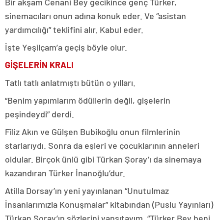
Bir akşam Cenani Bey gecikince genç Türker,
sinemacıları onun adına konuk eder. Ve “asistan
yardımcılığı” teklifini alır. Kabul eder.
İşte Yeşilçam’a geçiş böyle olur.
GİŞELERİN KRALI
Tatlı tatlı anlatmıştı bütün o yılları.
“Benim yapımlarım ödüllerin değil, gişelerin
peşindeydi” derdi.
Filiz Akın ve Gülşen Bubikoğlu onun filmlerinin
starlarıydı. Sonra da eşleri ve çocuklarının anneleri
oldular. Birçok ünlü gibi Türkan Şoray’ı da sinemaya
kazandıran Türker İnanoğlu’dur.
Atilla Dorsay’ın yeni yayınlanan “Unutulmaz
İnsanlarımızla Konuşmalar” kitabından (Puslu Yayınları)
Türkan Şoray’ın sözlerini yansıtayım. “Türker Bey beni