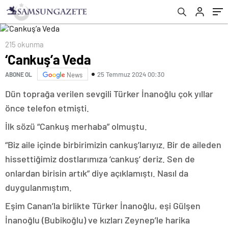
215 okunma
‘Cankuş’a Veda
25 Temmuz 2024 00:30
ABONE OL
News
Dün toprağa verilen sevgili Türker İnanoğlu çok yıllar
önce telefon etmişti.
İlk sözü “Cankuş merhaba” olmuştu.
“Biz aile içinde birbirimizin cankuş’larıyız. Bir de aileden
hissettiğimiz dostlarımıza ‘cankuş’ deriz. Sen de
onlardan birisin artık” diye açıklamıştı. Nasıl da
duygulanmıştım.
Eşim Canan’la birlikte Türker İnanoğlu, eşi Gülşen
İnanoğlu (Bubikoğlu) ve kızları Zeynep’le harika