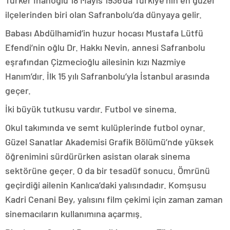
Türker İnanoğlu 18 Mayıs 1936’da Türkiye’nin en güzel
ilçelerinden biri olan Safranbolu’da dünyaya gelir.
Babası Abdülhamid’in huzur hocası Mustafa Lütfü
Efendi’nin oğlu Dr. Hakkı Nevin, annesi Safranbolu
eşrafından Çizmecioğlu ailesinin kızı Nazmiye
Hanım’dır. İlk 15 yılı Safranbolu’yla İstanbul arasında
geçer.
İki büyük tutkusu vardır. Futbol ve sinema.
Okul takımında ve semt kulüplerinde futbol oynar.
Güzel Sanatlar Akademisi Grafik Bölümü’nde yüksek
öğrenimini sürdürürken asistan olarak sinema
sektörüne geçer. O da bir tesadüf sonucu. Ömrünü
geçirdiği ailenin Kanlıca’daki yalısındadır. Komşusu
Kadri Cenani Bey, yalısını film çekimi için zaman zaman
sinemacıların kullanımına açarmış.