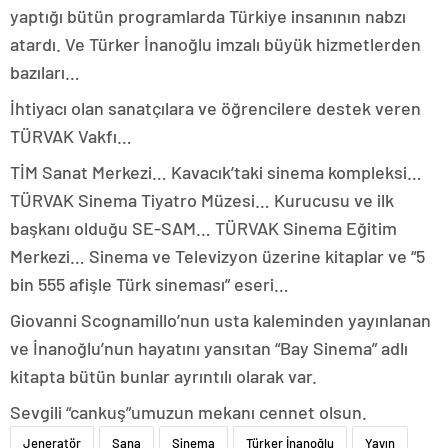
yaptığı bütün programlarda Türkiye insanının nabzı
atardı. Ve Türker İnanoğlu imzalı büyük hizmetlerden
bazıları…
İhtiyacı olan sanatçılara ve öğrencilere destek veren
TÜRVAK Vakfı…
TİM Sanat Merkezi… Kavacık’taki sinema kompleksi…
TÜRVAK Sinema Tiyatro Müzesi… Kurucusu ve ilk
başkanı olduğu SE-SAM… TÜRVAK Sinema Eğitim
Merkezi… Sinema ve Televizyon üzerine kitaplar ve “5
bin 555 afişle Türk sineması” eseri…
Giovanni Scognamillo’nun usta kaleminden yayınlanan
ve İnanoğlu’nun hayatını yansıtan “Bay Sinema” adlı
kitapta bütün bunlar ayrıntılı olarak var.
Sevgili “cankuş”umuzun mekanı cennet olsun.
Jeneratör
Sana
Sinema
Türker İnanoğlu
Yayın