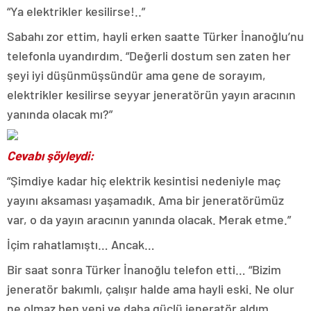
“Ya elektrikler kesilirse!..”
Sabahı zor ettim, hayli erken saatte Türker İnanoğlu’nu
telefonla uyandırdım. “Değerli dostum sen zaten her
şeyi iyi düşünmüşsündür ama gene de sorayım,
elektrikler kesilirse seyyar jeneratörün yayın aracının
yanında olacak mı?”
Cevabı şöyleydi:
“Şimdiye kadar hiç elektrik kesintisi nedeniyle maç
yayını aksaması yaşamadık. Ama bir jeneratörümüz
var, o da yayın aracının yanında olacak. Merak etme.”
İçim rahatlamıştı… Ancak…
Bir saat sonra Türker İnanoğlu telefon etti… “Bizim
jeneratör bakımlı, çalışır halde ama hayli eski. Ne olur
ne olmaz ben yeni ve daha güçlü jeneratör aldım,