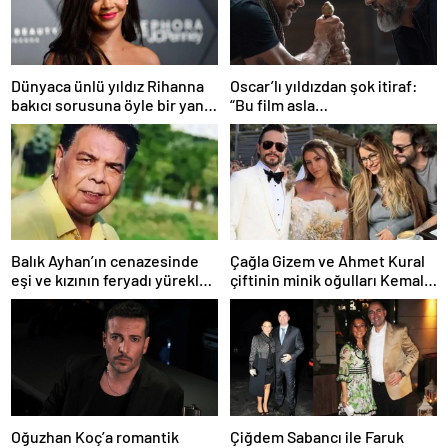
Dünyaca ünlü yıldız Rihanna
Oscar’lı yıldızdan şok itiraf:
bakıcı sorusuna öyle bir yanıt
“Bu film asla
verdi ki! “35 yıl boyunca…”
yayınlanmamalıydı!”
Balık Ayhan’ın cenazesinde
Çağla Gizem ve Ahmet Kural
eşi ve kızının feryadı yürekleri
çiftinin minik oğulları Kemal, 1
dağladı: “Baba kalk canım
yaşına bastı! İşte doğum
yanıyor!”
gününden kareler!
Oğuzhan Koç’a romantik
Çiğdem Sabancı ile Faruk