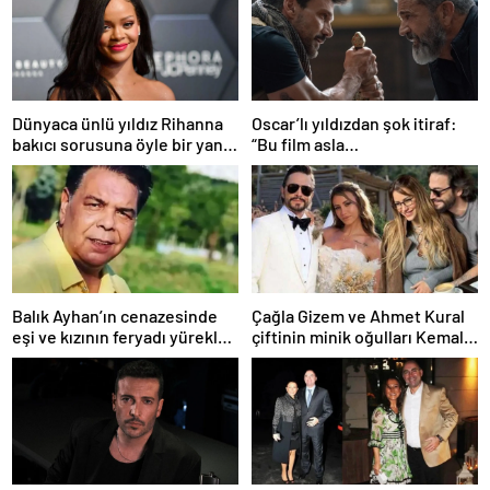
Dünyaca ünlü yıldız Rihanna
Oscar’lı yıldızdan şok itiraf:
bakıcı sorusuna öyle bir yanıt
“Bu film asla
verdi ki! “35 yıl boyunca…”
yayınlanmamalıydı!”
Balık Ayhan’ın cenazesinde
Çağla Gizem ve Ahmet Kural
eşi ve kızının feryadı yürekleri
çiftinin minik oğulları Kemal, 1
dağladı: “Baba kalk canım
yaşına bastı! İşte doğum
yanıyor!”
gününden kareler!