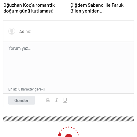
Oğuzhan Koç’a romantik
Çiğdem Sabancı ile Faruk
doğum günü kutlaması!
Bilen yeniden
adliyelik… Sabancıların eski
damadı, eski eşinin hapis
yatmasını istedi!
En az 10 karakter gerekli
Gönder