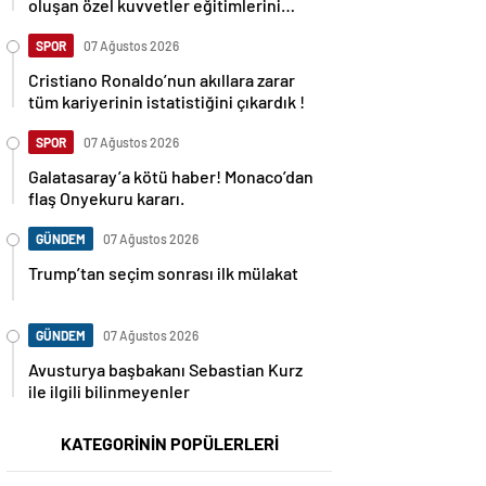
oluşan özel kuvvetler eğitimlerini
başlattı.
SPOR
07 Ağustos 2026
Cristiano Ronaldo’nun akıllara zarar
tüm kariyerinin istatistiğini çıkardık !
SPOR
07 Ağustos 2026
Galatasaray’a kötü haber! Monaco’dan
flaş Onyekuru kararı.
GÜNDEM
07 Ağustos 2026
Trump’tan seçim sonrası ilk mülakat
GÜNDEM
07 Ağustos 2026
Avusturya başbakanı Sebastian Kurz
ile ilgili bilinmeyenler
KATEGORİNİN POPÜLERLERİ