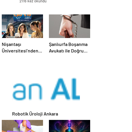
2116 kez okundu
Nişantaşı
Şanlıurfa Boşanma
Üniversitesi’nden
Avukatı ile Doğru
2026 YKS
Strateji Nasıl
Adaylarına Çifte
Kurulur
Güvence: Sabit
Ücret ve Kesintisiz
Burs
Robotik Üroloji Ankara