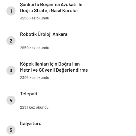
Şanlıurfa Boşanma Avukatı ile
Doğru Strateji Nasıl Kurulur
1
3298 kez okundu
Robotik Üroloji Ankara
2
2950 kez okundu
Köpek ilanları için Doğru ilan
Metni ve Güvenli Değerlendirme
3
Rehberi
2305 kez okundu
Telepati
4
2291 kez okundu
İtalya turu
5