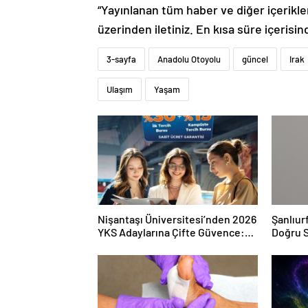
“Yayınlanan tüm haber ve diğer içerikler i
üzerinden iletiniz. En kısa süre içerisin
3-sayfa
Anadolu Otoyolu
güncel
Irak
Ulaşım
Yaşam
Nişantaşı Üniversitesi’nden 2026
Şanlıur
YKS Adaylarına Çifte Güvence:
Doğru S
Sabit Ücret ve Kesintisiz Burs