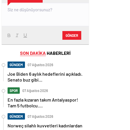
GÖNDER
SON DAKİKA
HABERLERİ
GÜNDEM
07 Ağustos 2026
Joe Biden 6 aylık hedeflerini açıkladı.
Senato buz gibi…
SPOR
07 Ağustos 2026
En fazla kızaran takım Antalyaspor!
Tam 5 futbolcu….
GÜNDEM
07 Ağustos 2026
Norweç silahlı kuvvetleri kadınlardan