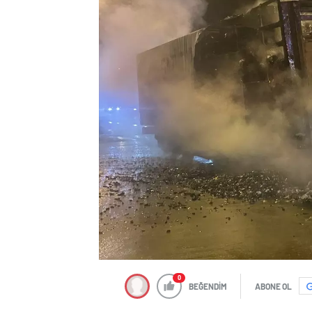
0
BEĞENDİM
ABONE OL