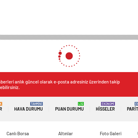
berleri anlık güncel olarak e-posta adresiniz üzerinden takip
ebilirsiniz.
K
TAHMİNİ
LİG
EKONOMİ
E
R
HAVA DURUMU
PUAN DURUMU
HISSELER
PARI
Canlı Borsa
Altınlar
Foto Galeri