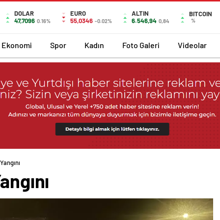
DOLAR
EURO
ALTIN
BITCOIN
47,7096
55,0346
6.546,94
%
0.16%
-0.02%
0,84
Ekonomi
Spor
Kadın
Foto Galeri
Videolar
 Yangını
Yangını