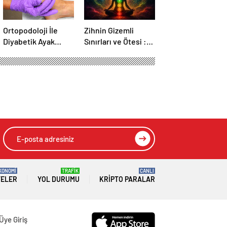
Ortopodoloji İle
Zihnin Gizemli
Diyabetik Ayak
Sınırları ve Ötesi :
Yarası Tedavisi
Nasılnedir.com
KONOMİ
TRAFİK
CANLI
TELER
YOL DURUMU
KRIPTO PARALAR
Üye Giriş