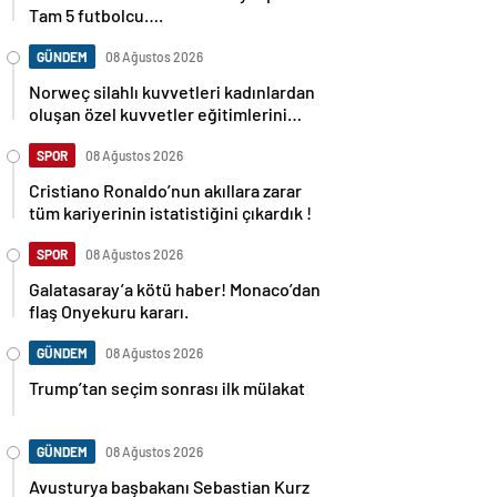
Tam 5 futbolcu….
GÜNDEM
08 Ağustos 2026
Norweç silahlı kuvvetleri kadınlardan
oluşan özel kuvvetler eğitimlerini
başlattı.
SPOR
08 Ağustos 2026
Cristiano Ronaldo’nun akıllara zarar
tüm kariyerinin istatistiğini çıkardık !
SPOR
08 Ağustos 2026
Galatasaray’a kötü haber! Monaco’dan
flaş Onyekuru kararı.
GÜNDEM
08 Ağustos 2026
Trump’tan seçim sonrası ilk mülakat
GÜNDEM
08 Ağustos 2026
Avusturya başbakanı Sebastian Kurz