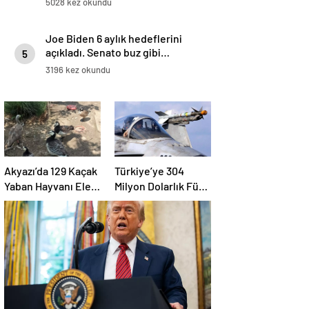
5028 kez okundu
Joe Biden 6 aylık hedeflerini
açıkladı. Senato buz gibi…
5
3196 kez okundu
Akyazı’da 129 Kaçak
Türkiye’ye 304
Yaban Hayvanı Ele
Milyon Dolarlık Füze
Geçirildi
Satışı Onayı