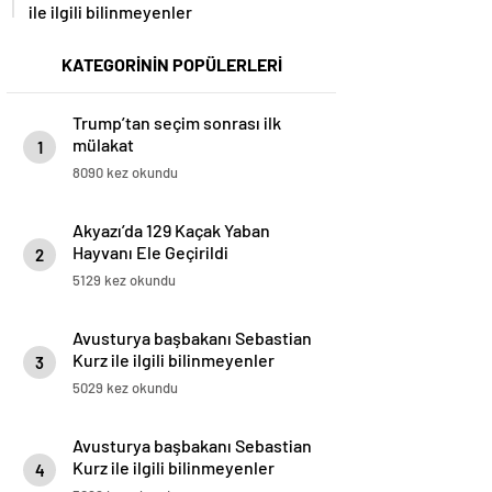
ile ilgili bilinmeyenler
KATEGORİNİN POPÜLERLERİ
Trump’tan seçim sonrası ilk
mülakat
1
8090 kez okundu
Akyazı’da 129 Kaçak Yaban
Hayvanı Ele Geçirildi
2
5129 kez okundu
Avusturya başbakanı Sebastian
Kurz ile ilgili bilinmeyenler
3
5029 kez okundu
Avusturya başbakanı Sebastian
Kurz ile ilgili bilinmeyenler
4