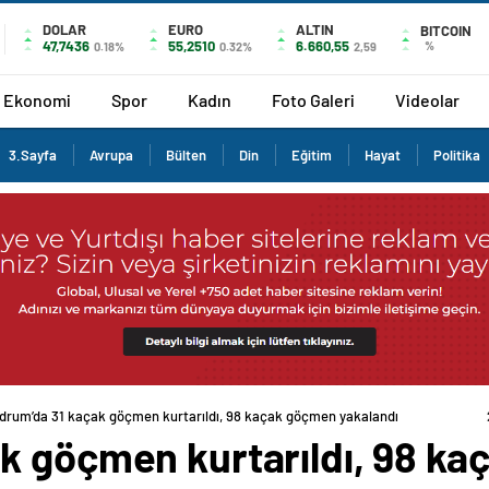
DOLAR
EURO
ALTIN
BITCOIN
47,7436
55,2510
6.660,55
%
0.18%
0.32%
2,59
Ekonomi
Spor
Kadın
Foto Galeri
Videolar
3.Sayfa
Avrupa
Bülten
Din
Eğitim
Hayat
Politika
drum’da 31 kaçak göçmen kurtarıldı, 98 kaçak göçmen yakalandı
k göçmen kurtarıldı, 98 k