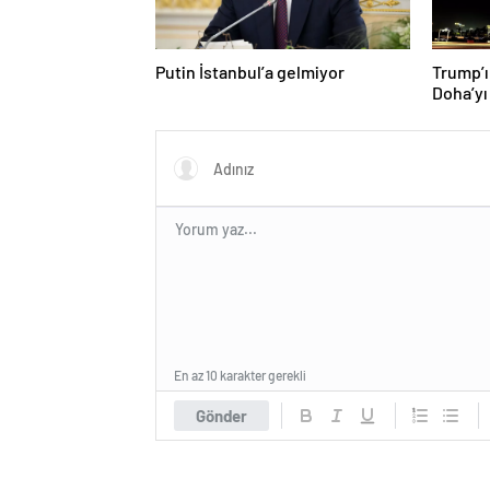
Putin İstanbul’a gelmiyor
Trump’ı
Doha’yı
donattı
En az 10 karakter gerekli
Gönder