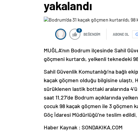
yakalandı
0
BEĞENDİM
ABONE OL
MUĞLA’nın Bodrum ilçesinde Sahil Güvenl
göçmeni kurtardı, yelkenli teknedeki 9
Sahil Güvenlik Komutanlığı’na bağlı eki
kaçak göçmen olduğu bilgisine ulaştı. 
sürüklenen lastik bottaki aralarında 4’
saat 11.27’de Bodrum açıklarında yelkenl
çocuk 98 kaçak göçmen ile 3 göçmen kaça
Göç İdaresi Müdürlüğü’ne teslim edildi.
Haber Kaynak : SONDAKIKA.COM