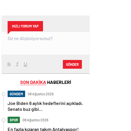
HIZLI YORUM YAP
GÖNDER
SON DAKİKA
HABERLERİ
GÜNDEM
08 Ağustos 2026
Joe Biden 6 aylık hedeflerini açıkladı.
Senato buz gibi…
SPOR
08 Ağustos 2026
En fazla kızaran takım Antalyaspor!