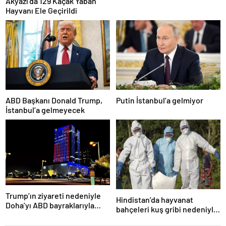
Akyazı’da 129 Kaçak Yaban
Hayvanı Ele Geçirildi
ABD Başkanı Donald Trump,
Putin İstanbul’a gelmiyor
İstanbul’a gelmeyecek
Trump’ın ziyareti nedeniyle
Hindistan’da hayvanat
Doha’yı ABD bayraklarıyla
bahçeleri kuş gribi nedeniyle
donattılar
kapatıldı