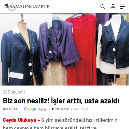
293 okunma
Biz son nesiliz! İşler arttı, usta azaldı
29 Şubat 2024 00:13
ABONE OL
News
Ceyda Ulukaya –
Giyim sektöründeki hızlı tüketimin
hem çevreye hem bütçeye etkisi, terzi ve