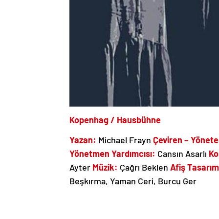
Kopenhag / Hausbühne
Yazan:
Michael Frayn
Çeviren – Yönete
Yönetmen Yardımcısı:
Cansın Asarlı
Ko
Ayter
Müzik:
Çağrı Beklen
Afiş Tasarım
Beşkırma, Yaman Ceri, Burcu Ger