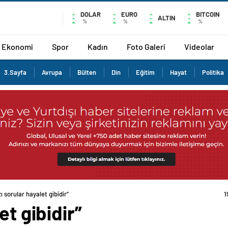
DOLAR
EURO
BITCOIN
ALTIN
%
%
%
Ekonomi
Spor
Kadın
Foto Galeri
Videolar
3.Sayfa
Avrupa
Bülten
Din
Eğitim
Hayat
Politika
ı sorular hayalet gibidir”
1
et gibidir”