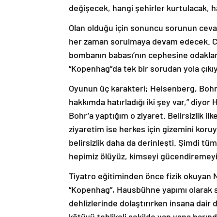
değişecek, hangi şehirler kurtulacak, h
Olan olduğu için sonuncu sorunun cevabı
her zaman sorulmaya devam edecek. Chr
bombanın babası’nın cephesine odaklanıy
“Kopenhag”da tek bir sorudan yola çıkı
Oyunun üç karakteri; Heisenberg, Bohr 
hakkımda hatırladığı iki şey var,” diyor He
Bohr’a yaptığım o ziyaret. Belirsizlik il
ziyaretim ise herkes için gizemini koru
belirsizlik daha da derinleşti. Şimdi t
hepimiz ölüyüz, kimseyi gücendiremeyi
Tiyatro eğitiminden önce fizik okuyan 
“Kopenhag”, Hausbühne yapımı olarak se
dehlizlerinde dolaştırırken insana dair d
kötüyü tehlikeli şekilde yan yana barındı