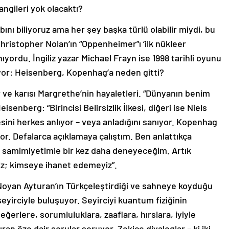
angileri yok olacaktı?
nı biliyoruz ama her şey başka türlü olabilir miydi, bu
istopher Nolan’ın “Oppenheimer”ı ‘ilk nükleer
ordu. İngiliz yazar Michael Frayn ise 1998 tarihli oyunu
yor: Heisenberg, Kopenhag’a neden gitti?
ve karısı Margrethe’nin hayaletleri. “Dünyanın benim
isenberg: “Birincisi Belirsizlik İlkesi, diğeri ise Niels
kesini herkes anlıyor – veya anladığını sanıyor. Kopenhag
yor. Defalarca açıklamaya çalıştım. Ben anlattıkça
üm samimiyetimle bir kez daha deneyeceğim. Artık
z; kimseye ihanet edemeyiz”.
Noyan Ayturan’ın Türkçeleştirdiği ve sahneye koyduğu
yirciyle buluşuyor. Seyirciyi kuantum fiziğinin
eğerlere, sorumluluklara, zaaflara, hırslara, iyiyle
ran öze dair sorular soruyor. Zekice diyaloglar – ki iki