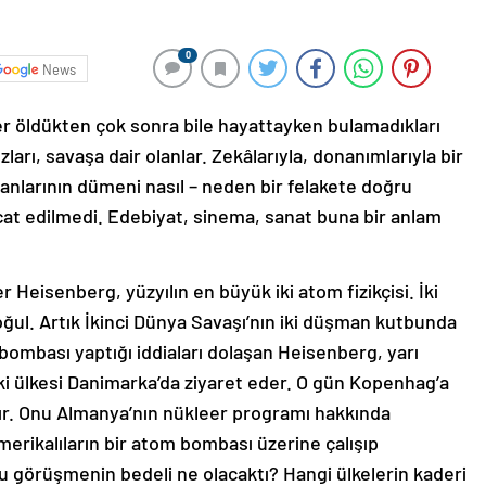
0
News
iler öldükten çok sonra bile hayattayken bulamadıkları
zları, savaşa dair olanlar. Zekâlarıyla, donanımlarıyla bir
anlarının dümeni nasıl – neden bir felakete doğru
 icat edilmedi. Edebiyat, sinema, sanat buna bir anlam
 Heisenberg, yüzyılın en büyük iki atom fizikçisi. İki
ğul. Artık İkinci Dünya Savaşı’nın iki düşman kutbunda
bombası yaptığı iddiaları dolaşan Heisenberg, yarı
aki ülkesi Danimarka’da ziyaret eder. O gün Kopenhag’a
lır. Onu Almanya’nın nükleer programı hakkında
rikalıların bir atom bombası üzerine çalışıp
u görüşmenin bedeli ne olacaktı? Hangi ülkelerin kaderi