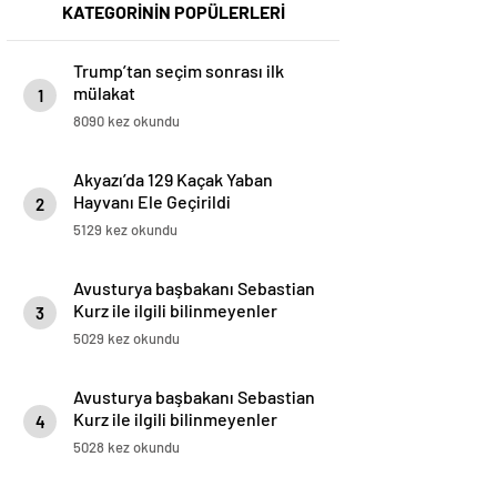
KATEGORİNİN POPÜLERLERİ
Trump’tan seçim sonrası ilk
mülakat
1
8090 kez okundu
Akyazı’da 129 Kaçak Yaban
Hayvanı Ele Geçirildi
2
5129 kez okundu
Avusturya başbakanı Sebastian
Kurz ile ilgili bilinmeyenler
3
5029 kez okundu
Avusturya başbakanı Sebastian
Kurz ile ilgili bilinmeyenler
4
5028 kez okundu