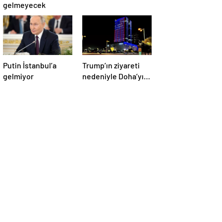
gelmeyecek
Putin İstanbul’a
Trump’ın ziyareti
gelmiyor
nedeniyle Doha’yı
ABD bayraklarıyla
donattılar