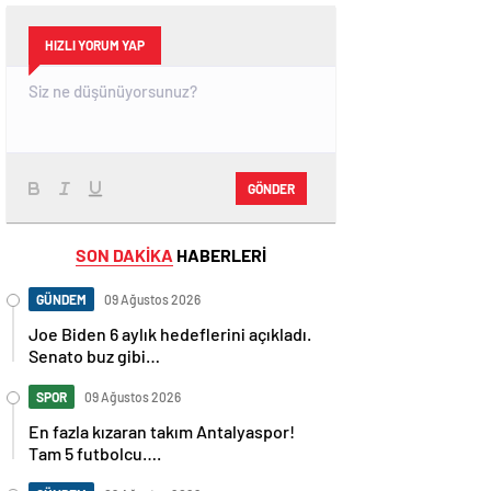
HIZLI YORUM YAP
GÖNDER
SON DAKİKA
HABERLERİ
GÜNDEM
09 Ağustos 2026
Joe Biden 6 aylık hedeflerini açıkladı.
Senato buz gibi…
SPOR
09 Ağustos 2026
En fazla kızaran takım Antalyaspor!
Tam 5 futbolcu….