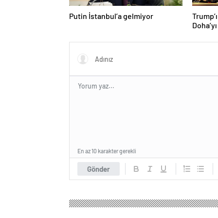
Putin İstanbul’a gelmiyor
Trump’ı
Doha’yı
donattı
En az 10 karakter gerekli
Gönder