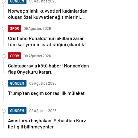
GÜNDEM
09 Ağustos 2026
Norweç silahlı kuvvetleri kadınlardan
oluşan özel kuvvetler eğitimlerini
başlattı.
SPOR
09 Ağustos 2026
Cristiano Ronaldo’nun akıllara zarar
tüm kariyerinin istatistiğini çıkardık !
SPOR
09 Ağustos 2026
Galatasaray’a kötü haber! Monaco’dan
flaş Onyekuru kararı.
GÜNDEM
09 Ağustos 2026
Trump’tan seçim sonrası ilk mülakat
GÜNDEM
09 Ağustos 2026
Avusturya başbakanı Sebastian Kurz
ile ilgili bilinmeyenler