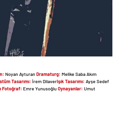
n:
Noyan Ayturan
Dramaturg:
Melike Saba Akım
stüm Tasarımı:
İrem Dilaver
Işık Tasarımı:
Ayşe Sedef
ı Fotoğraf:
Emre Yunusoğlu
Oynayanlar:
Umut