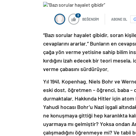
0
BEĞENDİM
ABONE OL
“Bazı sorular hayalet gibidir, soran kiş
cevaplarını ararlar.” Bunların en cevapsı
çağa yön verme yetisine sahip bilim ins
kırdığını izah edecek bir teori mesela,
verme çabasını sürdürüyor.
Yıl 1941, Kopenhag. Niels Bohr ve Werner
eski dost, öğretmen – öğrenci, baba – o
durmaktalar. Hakkında Hitler için atom 
Yahudi hocası Bohr’u Nazi işgali altınd
ne konuşmaya gittiği hep karanlıkta ka
uyarmaya mı gelmiştir? Yoksa ondan Ame
çalışmadığını öğrenmeye mi? Ve tabii b