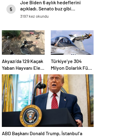
Joe Biden 6 aylık hedeflerini
açıkladı. Senato buz gibi…
5
3197 kez okundu
Akyazı’da 129 Kaçak
Türkiye’ye 304
Yaban Hayvanı Ele
Milyon Dolarlık Füze
Geçirildi
Satışı Onayı
ABD Başkanı Donald Trump, İstanbul’a