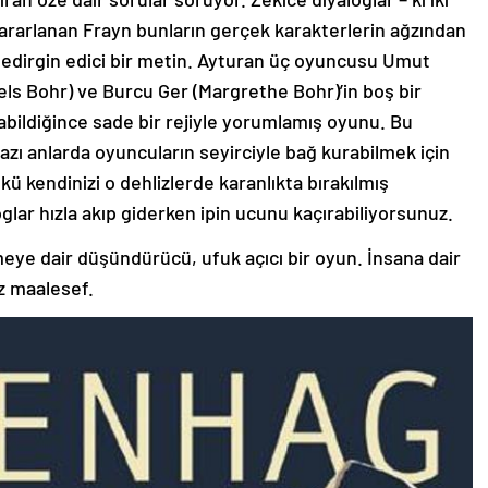
yararlanan Frayn bunların gerçek karakterlerin ağzından
k, tedirgin edici bir metin. Ayturan üç oyuncusu Umut
ls Bohr) ve Burcu Ger (Margrethe Bohr)’in boş bir
olabildiğince sade bir rejiyle yorumlamış oyunu. Bu
azı anlarda oyuncuların seyirciyle bağ kurabilmek için
ü kendinizi o dehlizlerde karanlıkta bırakılmış
loglar hızla akıp giderken ipin ucunu kaçırabiliyorsunuz.
ye dair düşündürücü, ufuk açıcı bir oyun. İnsana dair
z maalesef.