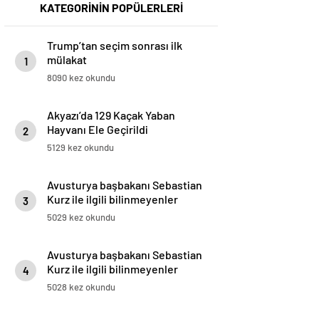
KATEGORİNİN POPÜLERLERİ
Trump’tan seçim sonrası ilk
mülakat
1
8090 kez okundu
Akyazı’da 129 Kaçak Yaban
Hayvanı Ele Geçirildi
2
5129 kez okundu
Avusturya başbakanı Sebastian
Kurz ile ilgili bilinmeyenler
3
5029 kez okundu
Avusturya başbakanı Sebastian
Kurz ile ilgili bilinmeyenler
4
5028 kez okundu