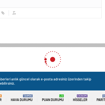
ail’de anket: Yahudilerin yarısı, Gazze’ye saldırıları destekliyor
udilerin yarısı, Gazze’ye sal