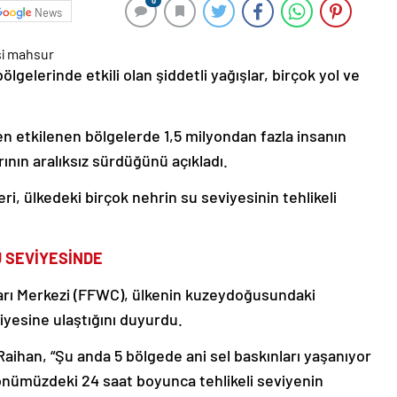
0
News
lgelerinde etkili olan şiddetli yağışlar, birçok yol ve
en etkilenen bölgelerde 1,5 milyondan fazla insanın
ının aralıksız sürdüğünü açıkladı.
ri, ülkedeki birçok nehrin su seviyesinin tehlikeli
U SEVİYESİNDE
arı Merkezi (FFWC), ülkenin kuzeydoğusundaki
iyesine ulaştığını duyurdu.
han, “Şu anda 5 bölgede ani sel baskınları yaşanıyor
 önümüzdeki 24 saat boyunca tehlikeli seviyenin