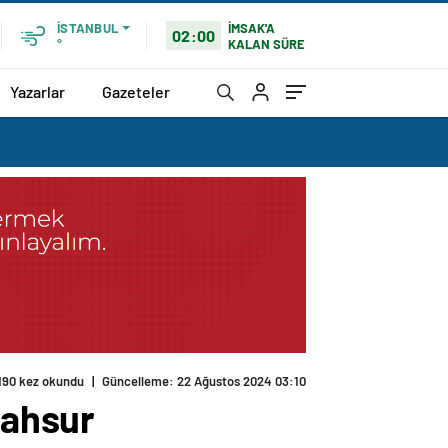
İMSAK'A
İSTANBUL
02:00
KALAN SÜRE
°
Yazarlar
Gazeteler
mahsur