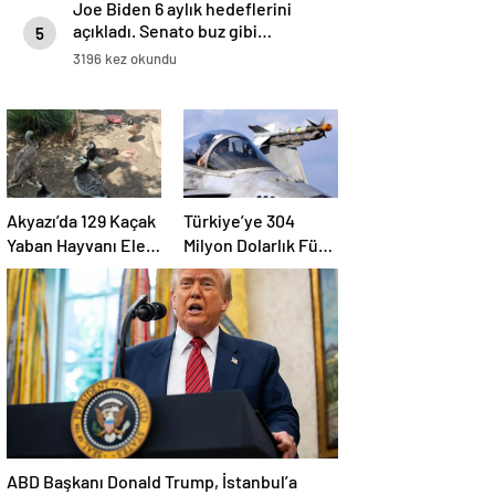
Joe Biden 6 aylık hedeflerini
açıkladı. Senato buz gibi…
5
3196 kez okundu
Akyazı’da 129 Kaçak
Türkiye’ye 304
Yaban Hayvanı Ele
Milyon Dolarlık Füze
Geçirildi
Satışı Onayı
ABD Başkanı Donald Trump, İstanbul’a