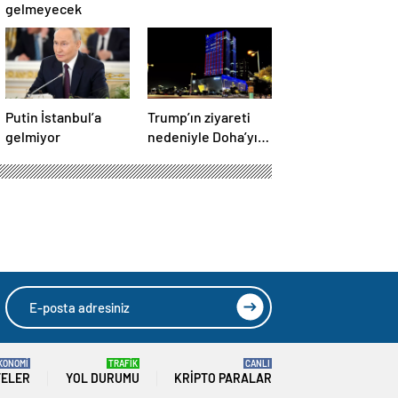
gelmeyecek
Putin İstanbul’a
Trump’ın ziyareti
gelmiyor
nedeniyle Doha’yı
ABD bayraklarıyla
donattılar
dırıları destekliyor
HIZLI YORUM YAP