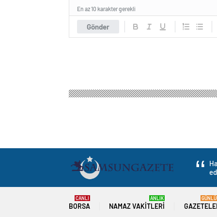
En az 10 karakter gerekli
Gönder
Samsun Haber Gazetesi
Gündem
3.Sayfa
İsr
İsrail’de anket: Yah