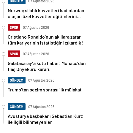
GÜNDEM
07 Ağustos 2026
Norweç silahlı kuvvetleri kadınlardan
oluşan özel kuvvetler eğitimlerini
başlattı.
SPOR
07 Ağustos 2026
Cristiano Ronaldo’nun akıllara zarar
tüm kariyerinin istatistiğini çıkardık !
SPOR
07 Ağustos 2026
Galatasaray’a kötü haber! Monaco’dan
flaş Onyekuru kararı.
GÜNDEM
07 Ağustos 2026
Trump’tan seçim sonrası ilk mülakat
GÜNDEM
07 Ağustos 2026
Avusturya başbakanı Sebastian Kurz
ile ilgili bilinmeyenler