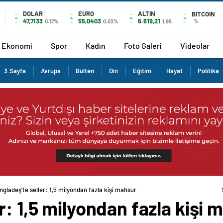
DOLAR
EURO
ALTIN
BITCOIN
47,7133
55,0403
6.619,21
%
0.17%
0.03%
1,95
Ekonomi
Spor
Kadın
Foto Galeri
Videolar
3.Sayfa
Avrupa
Bülten
Din
Eğitim
Hayat
Politika
ngladeş’te seller: 1,5 milyondan fazla kişi mahsur
r: 1,5 milyondan fazla kişi 