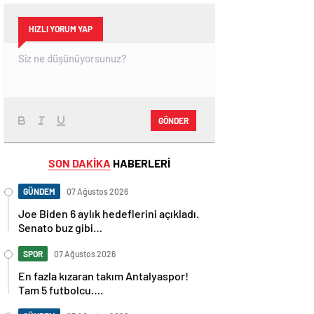
HIZLI YORUM YAP
GÖNDER
SON DAKİKA
HABERLERİ
GÜNDEM
07 Ağustos 2026
Joe Biden 6 aylık hedeflerini açıkladı.
Senato buz gibi…
SPOR
07 Ağustos 2026
En fazla kızaran takım Antalyaspor!
Tam 5 futbolcu….