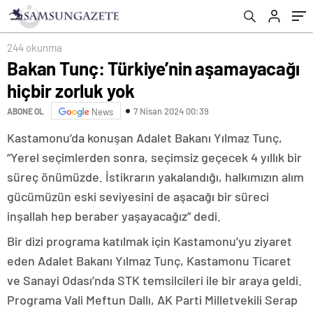
244 okunma
Bakan Tunç: Türkiye’nin aşamayacağı
hiçbir zorluk yok
7 Nisan 2024 00:39
ABONE OL
News
Kastamonu’da konuşan Adalet Bakanı Yılmaz Tunç,
“Yerel seçimlerden sonra, seçimsiz geçecek 4 yıllık bir
süreç önümüzde. İstikrarın yakalandığı, halkımızın alım
gücümüzün eski seviyesini de aşacağı bir süreci
inşallah hep beraber yaşayacağız” dedi.
Bir dizi programa katılmak için Kastamonu’yu ziyaret
eden Adalet Bakanı Yılmaz Tunç, Kastamonu Ticaret
ve Sanayi Odası’nda STK temsilcileri ile bir araya geldi.
Programa Vali Meftun Dallı, AK Parti Milletvekili Serap