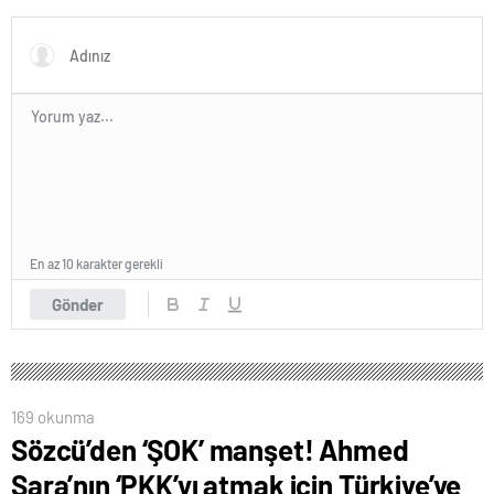
En az 10 karakter gerekli
Gönder
169 okunma
Sözcü’den ‘ŞOK’ manşet! Ahmed
Şara’nın ‘PKK’yı atmak için Türkiye’ye