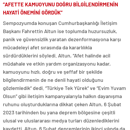
“AFETTE KAMUOYUNU DOĞRU BİLGİLENDİRMENİN
HAYATİ ÖNEMİNİ GÖRDÜK”
Sempozyumda konuşan Cumhurbaşkanlığı İletişim
Başkanı Fahrettin Altun ise toplumda huzursuzluk,
panik ve güvensizlik yaratan dezenformasyona karşı
mücadeleyi afet sırasında da kararlılıkla
sürdürdüklerini söyledi. Altun, “Afet halinde acil
müdahale ve etkin yardım organizasyonu kadar,
kamuoyunu hızlı, doğru ve şeffaf bir şekilde
bilgilendirmenin de ne denli hayati olduğunu
gözlemledik” dedi. “Türkiye Tek Yürek” ve “Evim Yuvam
Olsun” gibi iletişim kampanyalarıyla halkın dayanışma
ruhunu oluşturduklarına dikkat çeken Altun, 6 Şubat
2023 tarihinden bu yana deprem bölgesine çeşitli
ulusal ve uluslararası medya turları düzenlediklerini
kaydetti. Altun, 6 Şubat depremlerinin ikinci yılında da