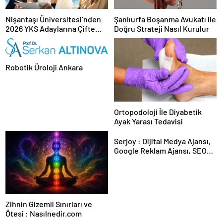
Nişantaşı Üniversitesi’nden
Şanlıurfa Boşanma Avukatı ile
2026 YKS Adaylarına Çifte
Doğru Strateji Nasıl Kurulur
Güvence: Sabit Ücret ve
Kesintisiz Burs
Robotik Üroloji Ankara
Ortopodoloji İle Diyabetik
Ayak Yarası Tedavisi
Serjoy : Dijital Medya Ajansı,
Google Reklam Ajansı, SEO
Ajansı ve Web Tasarım Ajansı
Zihnin Gizemli Sınırları ve
Ötesi : Nasılnedir.com