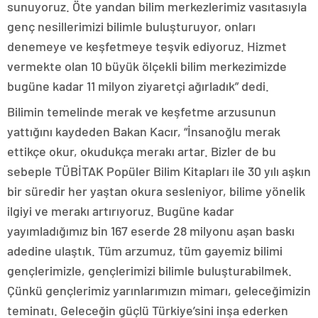
sunuyoruz. Öte yandan bilim merkezlerimiz vasıtasıyla
genç nesillerimizi bilimle buluşturuyor, onları
denemeye ve keşfetmeye teşvik ediyoruz. Hizmet
vermekte olan 10 büyük ölçekli bilim merkezimizde
bugüne kadar 11 milyon ziyaretçi ağırladık” dedi.
Bilimin temelinde merak ve keşfetme arzusunun
yattığını kaydeden Bakan Kacır, “İnsanoğlu merak
ettikçe okur, okudukça merakı artar. Bizler de bu
sebeple TÜBİTAK Popüler Bilim Kitapları ile 30 yılı aşkın
bir süredir her yaştan okura sesleniyor, bilime yönelik
ilgiyi ve merakı artırıyoruz. Bugüne kadar
yayımladığımız bin 167 eserde 28 milyonu aşan baskı
adedine ulaştık. Tüm arzumuz, tüm gayemiz bilimi
gençlerimizle, gençlerimizi bilimle buluşturabilmek.
Çünkü gençlerimiz yarınlarımızın mimarı, geleceğimizin
teminatı. Geleceğin güçlü Türkiye’sini inşa ederken