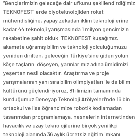
“Gençlerimizin geleceğe dair ufkunu şekillendirdiğimiz
TEKNOFEST’lerde biyoteknolojiden roket
mühendisliğine, yapay zekadan iklim teknolojilerine
kadar 44 teknoloji yarışmasında 1 milyon gencimizin
rekabetine şahit olduk. TEKNOFEST kuşağımız,
akamete uğramış bilim ve teknoloji yolculuğumuzu
yeniden dirilten, geleceğin Türkiye’sine giden yolun
köşe taşlarını döşeyen, yarınlarımız adına ümidimizi
yeşerten nesil olacaktır. Araştırma ve proje
yarışmalarının yanı sıra bilim olimpiyatları ile de bilim
kültürünü güçlendiriyoruz. 81 ilimizin tamamında
kurduğumuz Deneyap Teknoloji Atölyeleri’nde 16 bin
ortaokul ve lise öğrencimize robotik kodlamadan
tasarımdan programlamaya, nesnelerin internetinden
havacılık ve uzay teknolojilerine birçok yenilikçi
teknoloji alanında 36 aylık ücretsiz eğitim imkanı