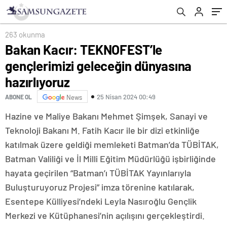
263 okunma
Bakan Kacır: TEKNOFEST’le
gençlerimizi geleceğin dünyasına
hazırlıyoruz
25 Nisan 2024 00:49
ABONE OL
News
Hazine ve Maliye Bakanı Mehmet Şimşek, Sanayi ve
Teknoloji Bakanı M. Fatih Kacır ile bir dizi etkinliğe
katılmak üzere geldiği memleketi Batman’da TÜBİTAK,
Batman Valiliği ve İl Milli Eğitim Müdürlüğü işbirliğinde
hayata geçirilen “Batman’ı TÜBİTAK Yayınlarıyla
Buluşturuyoruz Projesi” imza törenine katılarak,
Esentepe Külliyesi’ndeki Leyla Nasıroğlu Gençlik
Merkezi ve Kütüphanesi’nin açılışını gerçekleştirdi.