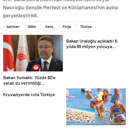
Nasıroğlu Gençlik Merkezi ve Kütüphanesi’nin açılışı
gerçekleştirildi.
batman
Bilim
Genç
Proje
Türkiye
Bakan Uraloğlu açıkladı! 6
yılda 89 milyon yolcuya
hizmet verdi
Bakan Yumaklı: Yüzde 80’e
varan su verimliliği
sağlayabiliriz
Kruvaziyerde rota Türkiye