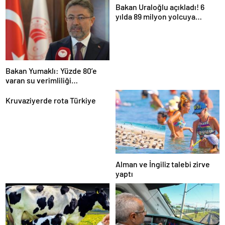
Bakan Uraloğlu açıkladı! 6
yılda 89 milyon yolcuya
hizmet verdi
Bakan Yumaklı: Yüzde 80’e
varan su verimliliği
sağlayabiliriz
Kruvaziyerde rota Türkiye
Alman ve İngiliz talebi zirve
yaptı